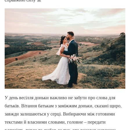
У день весілля доньки важливо не забути про слова для
батьків. Вітання батькам з заміжжям доньки, сказані щиро,
завжди залишаються у серці. Вибираючи між готовими
текстами й власними словами, головне – передати
вдячність, тепло та любов до тих, хто виховав наречену.