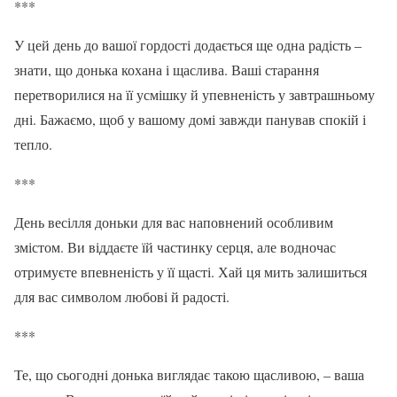
***
У цей день до вашої гордості додається ще одна радість –
знати, що донька кохана і щаслива. Ваші старання
перетворилися на її усмішку й упевненість у завтрашньому
дні. Бажаємо, щоб у вашому домі завжди панував спокій і
тепло.
***
День весілля доньки для вас наповнений особливим
змістом. Ви віддаєте їй частинку серця, але водночас
отримуєте впевненість у її щасті. Хай ця мить залишиться
для вас символом любові й радості.
***
Те, що сьогодні донька виглядає такою щасливою, – ваша