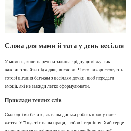
Слова для мами й тата у день весілля
У момент, коли наречена залишає рідну домівку, так
важливо знайти підходящі вислови. Часто використовують
готові вітання батькам з весіллям дочки, щоб передати
емоції, які не завжди легко сформулювати.
Приклади теплих слів
Сьогодні ви бачите, як ваша донька робить крок у нове
життя. У її щасті є ваша праця, любов і терпіння. Хай серце
наповнюється гордістю за все, що ви зробили для неї.