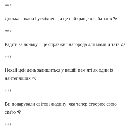
***
Донька кохана і усміхнена, а це найкраще для батьків 🌸
***
Радіти за доньку – це справжня нагорода для мами й тата 🌿
***
Нехай цей день залишиться у вашій пам’яті як один із
найтепліших 🌞
***
Ви подарували світові людину, яка тепер створює свою
сім’ю 🌹
***