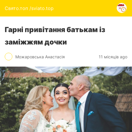
Свято.топ /sviato.top
Гарні привітання батькам із
заміжжям дочки
Можаровська Анастасія
11 місяців ago