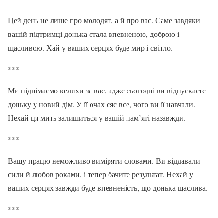
Цей день не лише про молодят, а й про вас. Саме завдяки
вашій підтримці донька стала впевненою, доброю і
щасливою. Хай у ваших серцях буде мир і світло.
***
Ми піднімаємо келихи за вас, адже сьогодні ви відпускаєте
доньку у новий дім. У її очах сяє все, чого ви її навчали.
Нехай ця мить залишиться у вашій пам’яті назавжди.
***
Вашу працю неможливо виміряти словами. Ви віддавали
сили й любов роками, і тепер бачите результат. Нехай у
ваших серцях завжди буде впевненість, що донька щаслива.
***