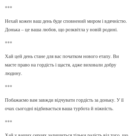
***
Нехай кожен ваш день буде сповнений миром і вдячністю.
Донька – це ваша любов, що розквітла у новій родині.
***
Хай цей день стане для вас початком нового етапу. Ви
маєте право на гордість і щастя, адже виховали добру
людину.
***
Побажаємо вам завжди відчувати гордість за доньку. У її
очах сьогодні відбивається ваша турбота й ніжність.
***
Хай у ваших серцях залишиться тільки радість від того, що