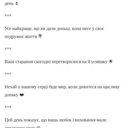
день 🌷
***
Усе найкраще, що ви дали доньці, вона несе у своє
подружнє життя 💐
***
Ваші старання сьогодні перетворилися на її усмішку 🌟
***
Нехай у вашому серці буде мир, коли дивитеся на щасливу
доньку ❤️
***
Цей день показує, що ваша любов і виховання мали
справжню силу 🌼