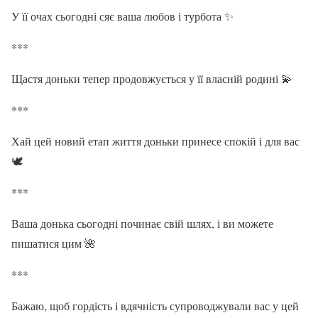
У її очах сьогодні сяє ваша любов і турбота ✨
***
Щастя доньки тепер продовжується у її власній родині 💫
***
Хай цей новий етап життя доньки принесе спокій і для вас
🕊️
***
Ваша донька сьогодні починає свій шлях, і ви можете
пишатися цим 🌺
***
Бажаю, щоб гордість і вдячність супроводжували вас у цей