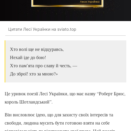
Цитати Лесі Українки на sviato.top
Хто волі ще не відцуравсь,
Нехай іде до бою!
Хто пам’ята про славу й честь, —
До зброї! хто за мною?»
Це уривок поезії Лесі Українки, що має назву “Роберт Брюс,
король Шотландський”.
Він висловлює ідею, що для захисту своїх інтересів та
свободи, людина мусить бути готовою взяти на себе
відповідальність та відстоювати свої права. Цей вислів