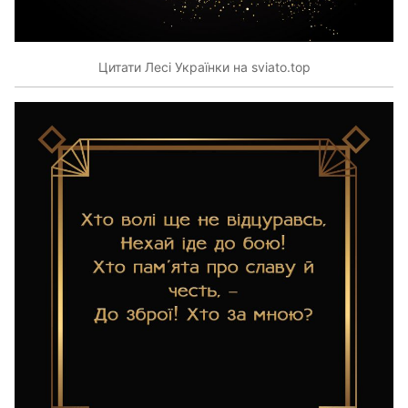
Цитати Лесі Українки на sviato.top