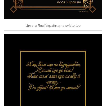
Цитати Лесі Українки на sviato.top