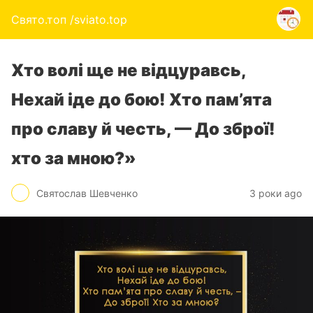
Свято.топ /sviato.top
Хто волі ще не відцуравсь,
Нехай іде до бою! Хто пам’ята
про славу й честь, — До зброї!
хто за мною?»
Святослав Шевченко
3 роки ago