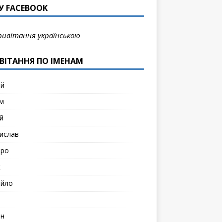
У FACEBOOK
ривітання українською
ВІТАННЯ ПО ІМЕНАМ
ій
м
й
ислав
тро
к
йло
н