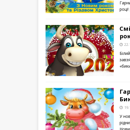
Гарн
році!
Смі
рок
22.
Білий
завзя
«бик
Гар
Би
19.
У нов
рідни
Нови