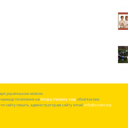
нарії українською мовою.
формації посилання на
https://sviato.top
обов’язкове.
и сайту пишіть адміністраторам сайту email:
info@sviato.top