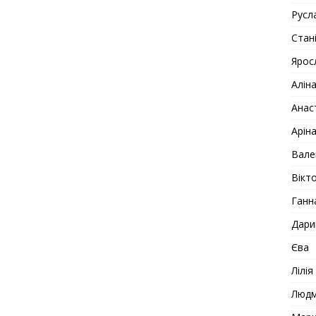
Русл
Стан
Ярос
Алін
Анас
Арін
Вале
Вікто
Ганн
Дари
Єва
Лілія
Люд