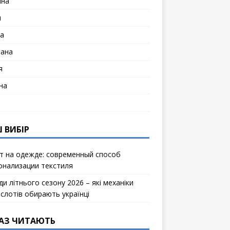
ина
я
а
лана
я
на
 ВИБІР
т на одежде: современный способ
онализации текстиля
и літнього сезону 2026 – які механіки
ослотів обирають українці
АЗ ЧИТАЮТЬ