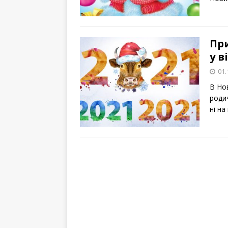
При
у в
01.
В Но
роди
ні н