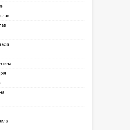
ан
іслав
лав
а
тасія
а
нтина
рія
а
на
мила