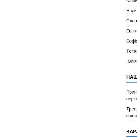
Мар
Наді
Олен
Світ
Софі
Тетя
Юлія
НАШ
Прин
перс
Тренд
віде
ЗАР