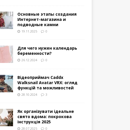
Основные этапы создания
Интернет-магазина и
подводные камни
19.11.2025
0
Для чего нужен календарь
беременности?
26.12.2024
0
Відеоприймач Caddx
Walksnail Avatar VRX: огляд
функцій та можливостей
28.10.2024
3
Як організувати ідеальне
свято вдома: покрокова
інструкція 2025
28.07.2025
0