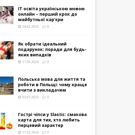
IT освіта українською мовою
онлайн – перший крок до
майбутньої кар’єри
24.02.2025
0
Як обрати ідеальний
подарунок: поради для будь-
яких випадків
17.09.2024
0
Польська мова для життя та
роботи в Польщі: чому краще
вчити з викладачем
03.07.2025
0
Гострі чіпси у Slastic: смакова
карта для тих, хто любить
перцевий характер
11.02.2026
0