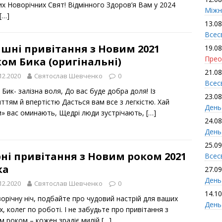
их Новорічних Свят! Відмінного Здоров’я Вам у 2024
Міжн
[…]
13.08
Всес
шні привітання з Новим 2021
19.08
Прео
ом Бика (оригінальні)
21.08
12.2020
Святослав Шевченко
0
Всес
 Бик- залізна воля, До вас буде добра доля! Із
23.08
ттям й впертістю Дасться вам все з легкістю. Хай
День
и» вас оминають, Щедрі люди зустрічають,
[…]
24.08
День
25.09
ні привітання з Новим роком 2021
Всесв
ка
27.09
День 
12.2020
Святослав Шевченко
0
14.10
орічну ніч, подбайте про чудовий настрій для ваших
День
х, колег по роботі. І не забудьте про привітання з
м роком – кожен зрадіє милій
[…]