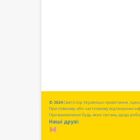
© 2024
Свято.top Українські привітання, сце
При повному або частковому відтворенні ін
При виникненні будь-яких питань щодо робот
Наші друзі: