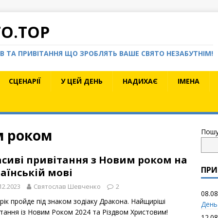
TO.TOP
КІВ ТА ПРИВІТАННЯ ЩО ЗРОБЛЯТЬ ВАШЕ СВЯТО НЕЗАБУТНІМ!
СЦЕНАРІЇ
У ЦЕЙ ДЕНЬ
НАДИХАЄ
ІМЕНА
м роком
Пошу
асиві привітання з Новим роком на
ПРИ
аїнській мові
12.2023
Святослав Шевченко
2
08.08
рік пройде під знаком зодіаку Дракона. Найщиріші
День
ітання із Новим Роком 2024 та Різдвом Христовим!
12.08