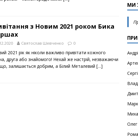
МИ 
П
вітання з Новим 2021 роком Бика
іршах
ПРИ
12.2020
Святослав Шевченко
0
вий 2021 рік як ніколи важливо привітати кожного
Андр
ча, друга або знайомого! Нехай же настрій, незважаючи
Арте
а що, залишається добрим, а Білий Металевий
[…]
Сергі
Влад
Дми
Мар
Миха
Олег
Рома