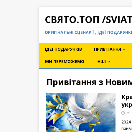
СВЯТО.ТОП /SVIA
ОРИГІНАЛЬНІ СЦЕНАРІЇ , ІДЕЇ ПОДАРУН
ІДЕЇ ПОДАРУНКІВ
ПРИВІТАННЯ
МИ ПЕРЕМОЖЕМО
ІНШІ
Привітання з Нови
Кр
укр
29.
2024 
прив