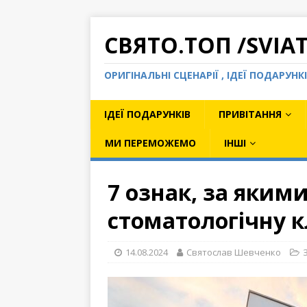
СВЯТО.ТОП /SVIA
ОРИГІНАЛЬНІ СЦЕНАРІЇ , ІДЕЇ ПОДАРУН
ІДЕЇ ПОДАРУНКІВ
ПРИВІТАННЯ
МИ ПЕРЕМОЖЕМО
ІНШІ
7 ознак, за яким
стоматологічну к
14.08.2024
Святослав Шевченко