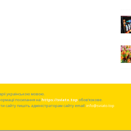
нарії українською мовою.
формації посилання на
https://sviato.top
обов’язкове.
и сайту пишіть адміністраторам сайту email:
info@sviato.top