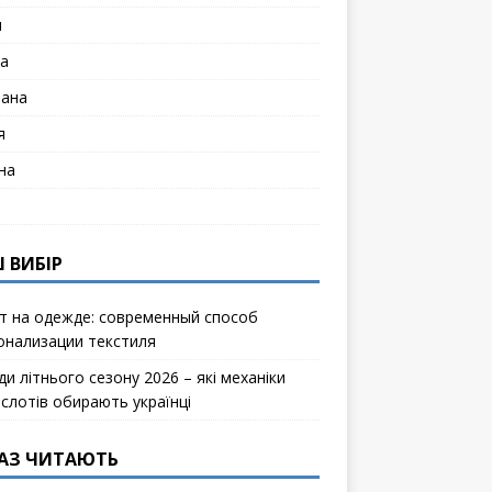
я
а
лана
я
на
 ВИБІР
т на одежде: современный способ
онализации текстиля
и літнього сезону 2026 – які механіки
ослотів обирають українці
АЗ ЧИТАЮТЬ