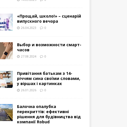
«Прощай, школо!» – сценарій
випускного вечора
26.04.2023
0
Выбор и возможности смарт-
часов
27.08.2024
0
Привітання батькам з 14-
річчям сина своїми словами,
у віршах і картинках
26.01.2026
0
Балочна опалубка
перекриттів: ефективні
рішення для будівництва від
компанії Robud