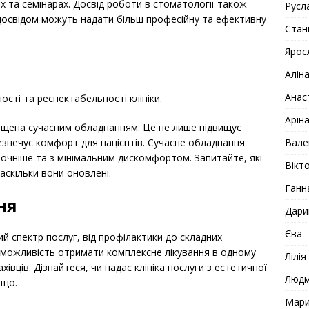
ях та семінарах. Досвід роботи в стоматології також
Русл
м досвідом можуть надати більш професійну та ефективну
Стан
Ярос
Алін
Анас
ості та респектабельності клініки.
Арін
ащена сучасним обладнанням. Це не лише підвищує
Вале
абезпечує комфорт для пацієнтів. Сучасне обладнання
чніше та з мінімальним дискомфортом. Запитайте, які
Вікто
наскільки вони оновлені.
Ганн
ня
Дари
Єва
й спектр послуг, від профілактики до складних
м можливість отримати комплексне лікування в одному
Лілія
хівців. Дізнайтеся, чи надає клініка послуги з естетичної
Люд
ощо.
Мар