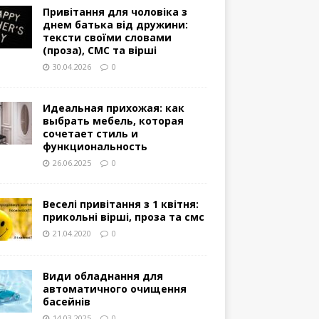
Привітання для чоловіка з
днем батька від дружини:
тексти своїми словами
(проза), СМС та вірші
30.04.2026
0
Идеальная прихожая: как
выбрать мебель, которая
сочетает стиль и
функциональность
26.06.2025
0
Веселі привітання з 1 квітня:
прикольні вірші, проза та смс
21.04.2020
0
Види обладнання для
автоматичного очищення
басейнів
14.03.2025
0