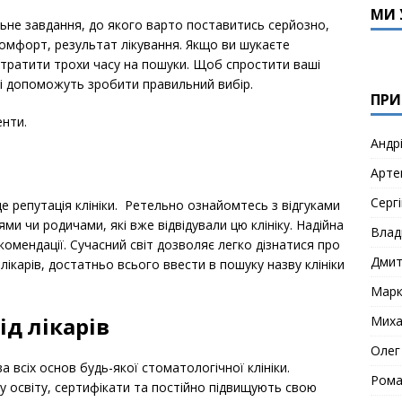
МИ 
альне завдання, до якого варто поставитись серйозно,
комфорт, результат лікування. Якщо ви шукаєте
итратити трохи часу на пошуки. Щоб спростити ваші
кі допоможуть зробити правильний вибір.
ПРИ
енти.
Андр
Арте
Сергі
е репутація клініки. Ретельно ознайомтесь з відгуками
зями чи родичами, які вже відвідували цю клініку. Надійна
Влад
екомендації. Сучасний світ дозволяє легко дізнатися про
Дми
лікарів, достатньо всього ввести в пошуку назву клініки
Мар
ід лікарів
Миха
Олег
а всіх основ будь-якої стоматологічної клініки.
Рома
у освіту, сертифікати та постійно підвищують свою