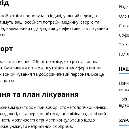
хід
Наді
щоб клініка пропонувала індивідуальний підхід до
Олен
тимуть ваші особисті потреби, медичну історію та
Світ
Індивідуальний підхід підвищує ефективність лікування
тів.
Софі
Тетя
форт
Юлія
 мають значення. Оберіть клініку, яка розташована
ти. Важливими є також внутрішня атмосфера клініки,
НАШ
 зон очікування та доброзичливий персонал. Все це
цієнтів.
Прин
перс
ння та план лікування
Тренд
віде
ажливим фактором при виборі стоматологічної клініки.
аздалегідь та переконайтеся, що клініка надає чіткий
ЗАР
явність можливості отримати консультацію щодо
може уникнути неприємних сюрпризів.