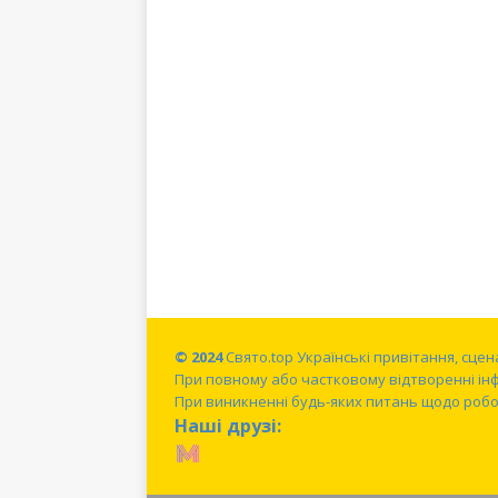
© 2024
Свято.top Українські привітання, сце
При повному або частковому відтворенні ін
При виникненні будь-яких питань щодо робот
Наші друзі: