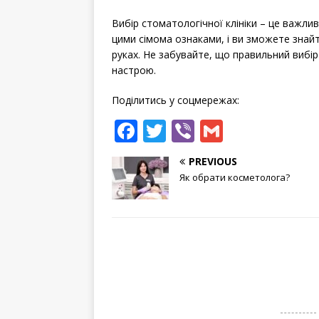
Вибір стоматологічної клініки – це важлив
цими сімома ознаками, і ви зможете знайт
руках. Не забувайте, що правильний вибір 
настрою.
Поділитись у соцмережах:
F
T
Vi
G
a
w
b
m
PREVIOUS
c
it
e
ai
Як обрати косметолога?
e
te
r
l
b
r
o
o
k