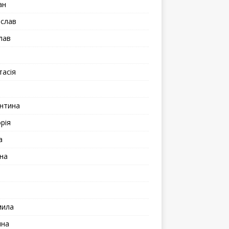
ан
іслав
лав
а
тасія
а
нтина
рія
а
на
мила
ина