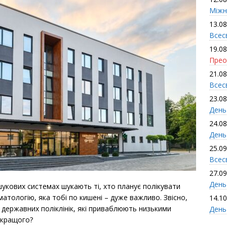
Міжн
13.08
Всес
19.08
Прео
21.08
Всес
23.08
День
24.08
День
25.09
Всесв
27.09
День 
укових системах шукають ті, хто планує полікувати
матологію, яка тобі по кишені – дуже важливо. Звісно,
14.10
 державних поліклінік, які приваблюють низькими
День
 кращого?