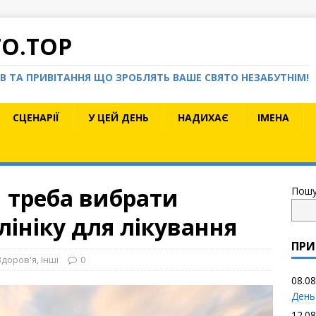
TO.TOP
КІВ ТА ПРИВІТАННЯ ЩО ЗРОБЛЯТЬ ВАШЕ СВЯТО НЕЗАБУТНІМ!
СЦЕНАРІЇ
У ЦЕЙ ДЕНЬ
НАДИХАЄ
ІМЕНА
и треба вибрати
Пошу
лініку для лікування
ПРИ
Здоров'я
,
Інші
0
08.08
День
12.08