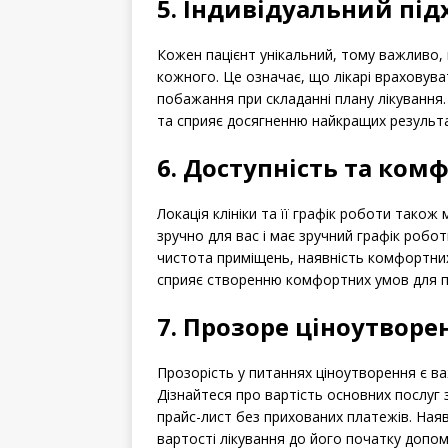
5. Індивідуальний під
Кожен пацієнт унікальний, тому важливо, 
кожного. Це означає, що лікарі враховува
побажання при складанні плану лікування. 
та сприяє досягненню найкращих результа
6. Доступність та ком
Локація клініки та її графік роботи також
зручно для вас і має зручний графік робо
чистота приміщень, наявність комфортних
сприяє створенню комфортних умов для па
7. Прозоре ціноутворе
Прозорість у питаннях ціноутворення є в
Дізнайтеся про вартість основних послуг з
прайс-лист без прихованих платежів. На
вартості лікування до його початку допо