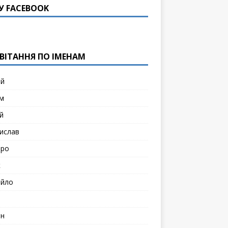
У FACEBOOK
ВІТАННЯ ПО ІМЕНАМ
ій
м
й
ислав
тро
к
йло
н