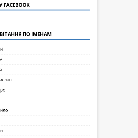
У FACEBOOK
ВІТАННЯ ПО ІМЕНАМ
ій
м
й
ислав
тро
к
йло
н