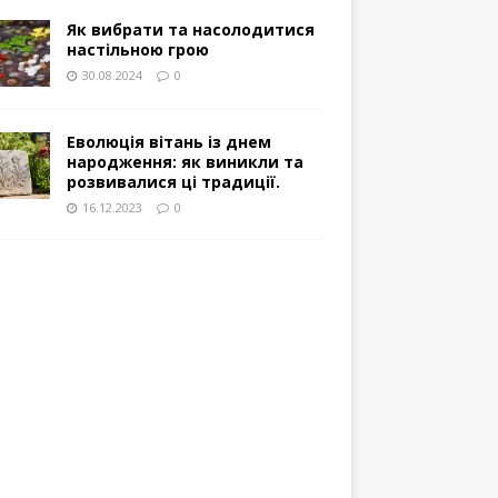
Як вибрати та насолодитися
настільною грою
30.08.2024
0
Еволюція вітань із днем
народження: як виникли та
розвивалися ці традиції.
16.12.2023
0