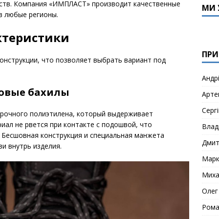
ств. Компания «ИМПЛАСТ» производит качественные
МИ 
в любые регионы.
ктеристики
ПРИ
онструкции, что позволяет выбрать вариант под
Андр
овые бахилы
Арте
Сергі
прочного полиэтилена, который выдерживает
иал не рвется при контакте с подошвой, что
Влад
. Бесшовная конструкция и специальная манжета
Дми
зи внутрь изделия.
Мар
Миха
Олег
Рома