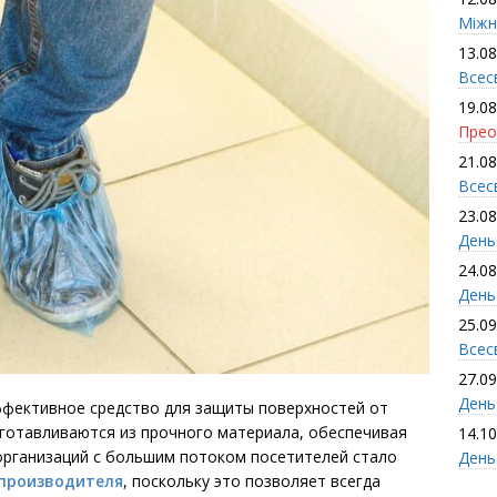
Міжн
13.08
Всес
19.08
Прео
21.08
Всес
23.08
День
24.08
День
25.09
Всесв
27.09
День 
ффективное средство для защиты поверхностей от
зготавливаются из прочного материала, обеспечивая
14.10
 организаций с большим потоком посетителей стало
День
 производителя
, поскольку это позволяет всегда