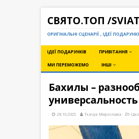
СВЯТО.ТОП /SVIA
ОРИГІНАЛЬНІ СЦЕНАРІЇ , ІДЕЇ ПОДАРУН
ІДЕЇ ПОДАРУНКІВ
ПРИВІТАННЯ
МИ ПЕРЕМОЖЕМО
ІНШІ
Бахилы – разноо
универсальность
28.10.2025
Ткачук Мирослава
Цік