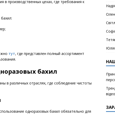
ия в производственных цехах, где требования к
Наді
Олен
бахил:
Світ
ер;
Софі
Тетя
Юлія
можно
тут
, где представлен полный ассортимент
ьзования.
НАШ
норазовых бахил
Прин
перс
ны в различных отраслях, где соблюдение чистоты
Тренд
віде
я
ЗАР
использование одноразовых бахил обязательно для