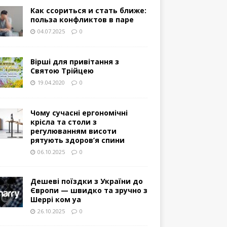
Как ссориться и стать ближе:
польза конфликтов в паре
04.07.2025
0
Вірші для привітання з
Святою Трійцею
19.04.2020
0
Чому сучасні ергономічні
крісла та столи з
регулюванням висоти
рятують здоров’я спини
06.10.2025
0
Дешеві поїздки з України до
Європи — швидко та зручно з
Шеррі ком уа
26.10.2025
0