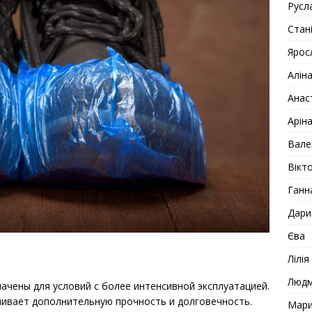
Русл
Стан
Ярос
Алін
Анас
Арін
Вале
Вікто
Ганн
Дари
Єва
Лілія
Люд
чены для условий с более интенсивной эксплуатацией.
ивает дополнительную прочность и долговечность.
Мар