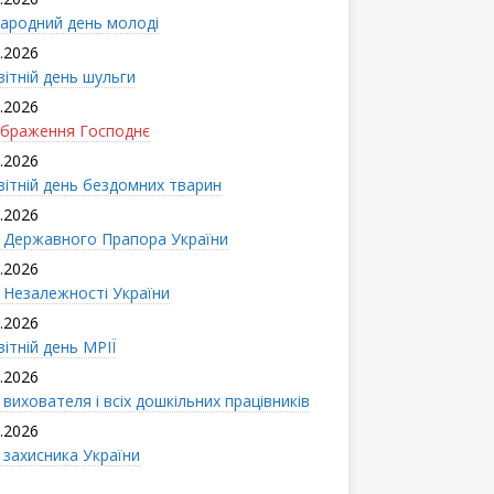
ародний день молоді
.2026
вітній день шульги
.2026
браження Господнє
.2026
вітній день бездомних тварин
.2026
 Державного Прапора України
.2026
 Незалежності України
.2026
ітній день МРІЇ
.2026
вихователя і всіx дошкільних працівників
.2026
 захисника України