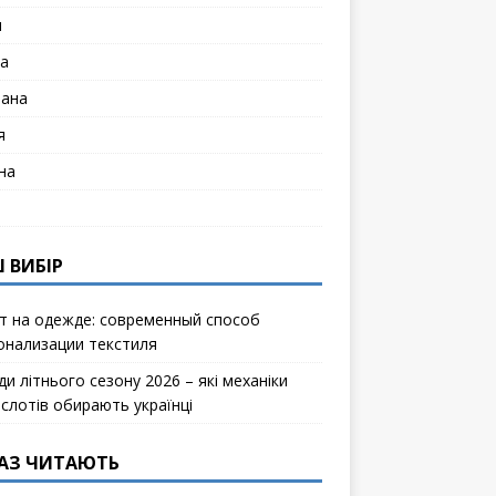
я
а
лана
я
на
 ВИБІР
т на одежде: современный способ
онализации текстиля
и літнього сезону 2026 – які механіки
ослотів обирають українці
АЗ ЧИТАЮТЬ