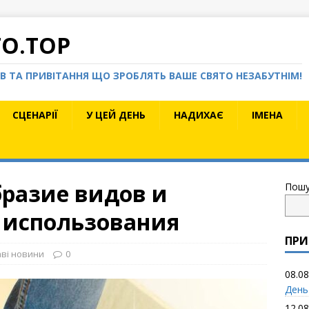
TO.TOP
КІВ ТА ПРИВІТАННЯ ЩО ЗРОБЛЯТЬ ВАШЕ СВЯТО НЕЗАБУТНІМ!
СЦЕНАРІЇ
У ЦЕЙ ДЕНЬ
НАДИХАЄ
ІМЕНА
бразие видов и
Пошу
 использования
ПРИ
аві новини
0
08.08
День
12.08