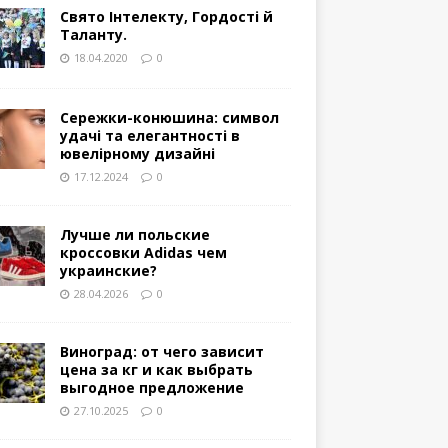
Свято Інтелекту, Гордості й
Таланту.
18.04.2020
0
Сережки-конюшина: символ
удачі та елегантності в
ювелірному дизайні
17.12.2024
0
Лучше ли польские
кроссовки Adidas чем
украинские?
28.04.2026
0
Виноград: от чего зависит
цена за кг и как выбрать
выгодное предложение
27.10.2025
0