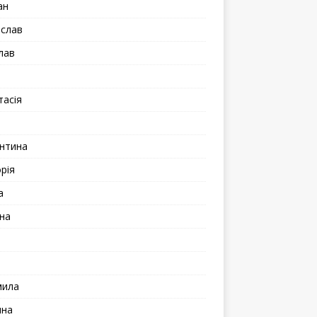
ан
іслав
лав
а
тасія
а
нтина
рія
а
на
мила
ина