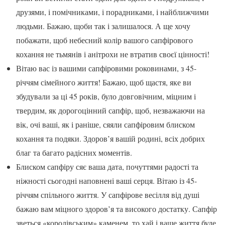
друзями, і помічниками, і порадниками, і найближчими
людьми. Бажаю, щоби так і залишалося. А ще хочу
побажати, щоб небесний колір вашого сапфірового
кохання не тьмянів і анітрохи не втратив своєї цінності!
Вітаю вас із вашими сапфіровими роковинами, з 45-
річчям сімейного життя! Бажаю, щоб щастя, яке ви
збудували за ці 45 років, було довговічним, міцним і
твердим, як дорогоцінний сапфір, щоб, незважаючи на
вік, очі ваші, як і раніше, сяяли сапфіровим блиском
кохання та подяки. Здоров’я вашій родині, всіх добрих
благ та багато радісних моментів.
Блиском сапфіру сяє ваша дата, почуттями радості та
ніжності сьогодні наповнені ваші серця. Вітаю із 45-
річчям спільного життя. У сапфірове весілля від душі
бажаю вам міцного здоров’я та високого достатку. Сапфір
зветься «королівським» каменем, то хай і ваше життя буде