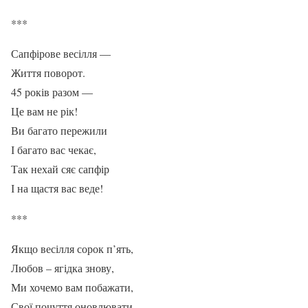
***
Сапфірове весілля —
Життя поворот.
45 років разом —
Це вам не рік!
Ви багато пережили
І багато вас чекає,
Так нехай сяє сапфір
І на щастя вас веде!
***
Якщо весілля сорок п’ять,
Любов – ягідка знову,
Ми хочемо вам побажати,
Свої почуття оновлювати.