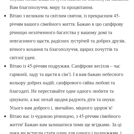
Вам благополуччя, миру та процвітання.
Вітаю з великим та світлим святом, із прекрасним 45-
річчям вашого сімейного життя. Бажаю в цю сапфірову
річницю незліченного багатства у вашому домі та
невгасимого щастя, радісних зустрічей та добрих друзів,
вічного кохання та благополуччя, щирих почуттів та
світлої удачі.
Вітаю із 45-річчям подружжя. Сапфірове весілля – час
гармонії, ладу та щастя в сім’ї. І я вам бажаю небесного
кольору добрих надій, сапфірового сяйва любові та
благодаті. Не переставайте одне одного любити та
цінувати, а вас нехай щодня радують діти та онуки.
Усього вам доброго і, звичайно, міцного здоров’я!
Вітаю вас із чудовою річницею, з 45-річчям сімейного
життя! Бажаю вам залишатися тими ще ягідками. За ці
роки ви встигли стати один для одного і подружжям, і