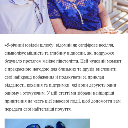
45-річний ювілей шлюбу, відомий як сапфірове весілля,
символізує міцність та глибину відносин, які подружжя
будувало протягом майже півстоліття. Цей чудовий момент
є прекрасною нагодою для близьких та друзів висловити
свої найкращі побажання й подякувати за приклад
відданості, кохання та підтримки, які вони дарують один
одному і оточуючим. У цій статті ми зібрали найщиріші
привітання на честь цієї знакової події, щоб допомогти вам
передати свої найтепліші почуття.