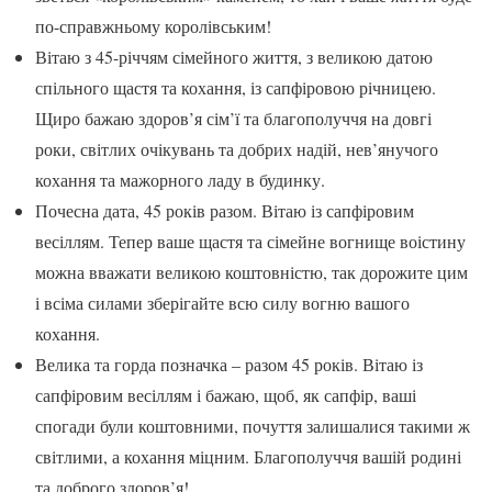
по-справжньому королівським!
Вітаю з 45-річчям сімейного життя, з великою датою
спільного щастя та кохання, із сапфіровою річницею.
Щиро бажаю здоров’я сім’ї та благополуччя на довгі
роки, світлих очікувань та добрих надій, нев’янучого
кохання та мажорного ладу в будинку.
Почесна дата, 45 років разом. Вітаю із сапфіровим
весіллям. Тепер ваше щастя та сімейне вогнище воістину
можна вважати великою коштовністю, так дорожите цим
і всіма силами зберігайте всю силу вогню вашого
кохання.
Велика та горда позначка – разом 45 років. Вітаю із
сапфіровим весіллям і бажаю, щоб, як сапфір, ваші
спогади були коштовними, почуття залишалися такими ж
світлими, а кохання міцним. Благополуччя вашій родині
та доброго здоров’я!