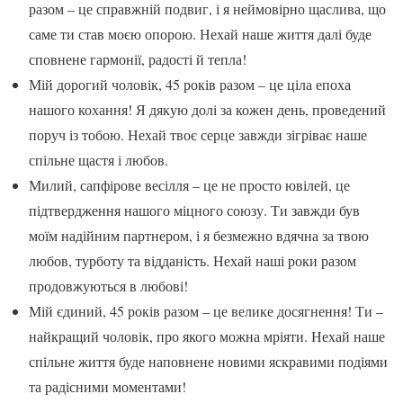
разом – це справжній подвиг, і я неймовірно щаслива, що
саме ти став моєю опорою. Нехай наше життя далі буде
сповнене гармонії, радості й тепла!
Мій дорогий чоловік, 45 років разом – це ціла епоха
нашого кохання! Я дякую долі за кожен день, проведений
поруч із тобою. Нехай твоє серце завжди зігріває наше
спільне щастя і любов.
Милий, сапфірове весілля – це не просто ювілей, це
підтвердження нашого міцного союзу. Ти завжди був
моїм надійним партнером, і я безмежно вдячна за твою
любов, турботу та відданість. Нехай наші роки разом
продовжуються в любові!
Мій єдиний, 45 років разом – це велике досягнення! Ти –
найкращий чоловік, про якого можна мріяти. Нехай наше
спільне життя буде наповнене новими яскравими подіями
та радісними моментами!