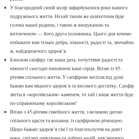
У благородний синій колір зафарбувалися роки вашого
подружнього життя. Нехай таким же шляхетним буде
голова вашої родини, і такою ж вишуканою та
витонченою — його друга половинка. Цього дня хочемо
побажати вам тільки добра, ніжності, радості та, звичайно
ж, найдорожчого здоров’я.
Блиском сапфіру сяє ваша дата, почуттями радості та
ніжності сьогодні наповнені ваші серця. Вітаю із 45-
річчям спільного життя. У сапфірове весілля від душі
бажаю вам міцного здоров’я та високого достатку. Сапфір
зветься «королівським» каменем, то хай і ваше життя буде
по-справжньому королівським!
Вітаю з 45-річчям сімейного життя, з великою датою
спільного щастя та кохання, із сапфіровою річницею.
Щиро бажаю здоров’я сім’ї та благополуччя на довгі
роки, світлих очікувань та добрих надій, нев’янучого