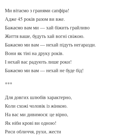
Ми вітаємо з гранями сапфіра!
Адже 45 років разом ви вже.
Бажаємо вам ми — хай біжить грайливо
Життя ваше, будуть хай вогні свіжою.
Бажаємо ми вам — нехай підуть негаразди.
Вони як тіні на друку років.
І нехай вас радують лише роки!
Бажаємо ми вам — нехай не буде бід!
***
Для довгих шлюбів характерно,
Коли схожі чоловік із жінкою.
На вас ми дивимося: це вірно,
Як ніби крові ви одною!
Риси обличчя, рухи, жести