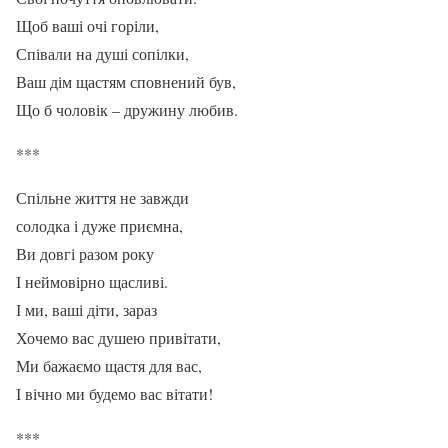
Щоб ваші очі горіли,
Співали на душі сопілки,
Ваш дім щастям сповнений був,
Що б чоловік – дружину любив.
***
Спільне життя не завжди
солодка і дуже приємна,
Ви довгі разом року
І неймовірно щасливі.
І ми, ваші діти, зараз
Хочемо вас душею привітати,
Ми бажаємо щастя для вас,
І вічно ми будемо вас вітати!
***