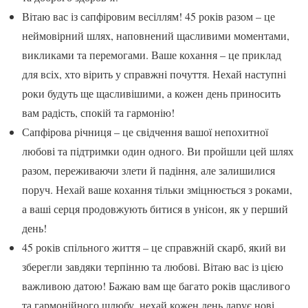
Вітаю вас із сапфіровим весіллям! 45 років разом – це
неймовірний шлях, наповнений щасливими моментами,
викликами та перемогами. Ваше кохання – це приклад
для всіх, хто вірить у справжні почуття. Нехай наступні
роки будуть ще щасливішими, а кожен день приносить
вам радість, спокій та гармонію!
Сапфірова річниця – це свідчення вашої непохитної
любові та підтримки один одного. Ви пройшли цей шлях
разом, переживаючи злети й падіння, але залишилися
поруч. Нехай ваше кохання тільки зміцнюється з роками,
а ваші серця продовжують битися в унісон, як у перший
день!
45 років спільного життя – це справжній скарб, який ви
зберегли завдяки терпінню та любові. Вітаю вас із цією
важливою датою! Бажаю вам ще багато років щасливого
та гармонійного шлюбу, нехай кожен день дарує нові