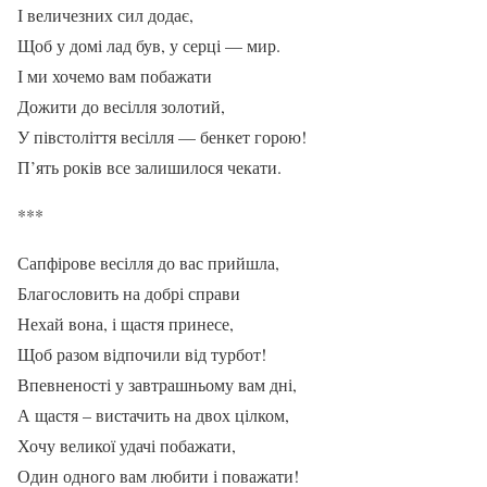
І величезних сил додає,
Щоб у домі лад був, у серці — мир.
І ми хочемо вам побажати
Дожити до весілля золотий,
У півстоліття весілля — бенкет горою!
П’ять років все залишилося чекати.
***
Сапфірове весілля до вас прийшла,
Благословить на добрі справи
Нехай вона, і щастя принесе,
Щоб разом відпочили від турбот!
Впевненості у завтрашньому вам дні,
А щастя – вистачить на двох цілком,
Хочу великої удачі побажати,
Один одного вам любити і поважати!