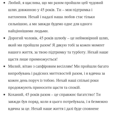
Любий, я щаслива, що ми разом пройшли цей чудовий
шлях довжиною у 45 років. Ти – моя підтримка і
натхнення. Нехай і надалі наша любов стає тільки
сильнішою, а ми завжди будемо одне для одного
найціннішими людьми.
Дорогий чоловік, 45 років шлюбу – це неймовірний шлях,
який ми пройшли разом! Я дякую тобі за кожен момент
нашого життя, за твою підтримку та турботу. Нехай наше
щастя лише примножується!
Милий, вітаю з сапфіровим весіллям! Ми пройшли багато
випробувань і радісних миттєвостей разом, і я вдячна за
кожен день поруч із тобою. Нехай наші спільні роки
продовжують приносити щастя та спокій.
Коханий, 45 років разом – це справжнє багатство! Ти
завжди був поряд, коли я цього потребувала, і я безмежно
вдячна за це. Нехай наше життя і далі буде сповнене