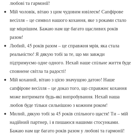
любові та гармонії!
Мій чоловік, вітаю з цим чудовим ювілеєм! Сапфірове
весілля – це символ нашого кохання, яке з роками стало
ще міцнішим. Бажаю нам ще багато щасливих років
разом!
Любий, 45 років разом – це справжня мрія, яка стала
реальністю! Я дякую тобі за те, що ми завжди
підтримуємо одне одного. Нехай наше спільне життя буде
сповнене світла та радості!
Мій коханий, вітаю з цією значущою датою! Наше
сапфірове весілля – це доказ того, що справжнє кохання
може витримати будь-які випробування. Нехай наша
любов буде тільки сильнішою з кожним роком!
Милий, дякую тобі за 45 років спільного щастя! Ти – мій
надійний партнер, і я пишаюся нашими стосунками.
Бажаю нам ще багато років разом у любові та гармонії!