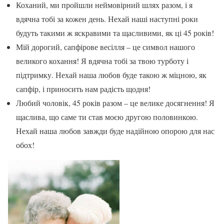
Коханий, ми пройшли неймовірний шлях разом, і я
вдячна тобі за кожен день. Нехай наші наступні роки
будуть такими ж яскравими та щасливими, як ці 45 років!
Мій дорогий, сапфірове весілля – це символ нашого
великого кохання! Я вдячна тобі за твою турботу і
підтримку. Нехай наша любов буде такою ж міцною, як
сапфір, і приносить нам радість щодня!
Любий чоловік, 45 років разом – це велике досягнення! Я
щаслива, що саме ти став моєю другою половинкою.
Нехай наша любов завжди буде надійною опорою для нас
обох!