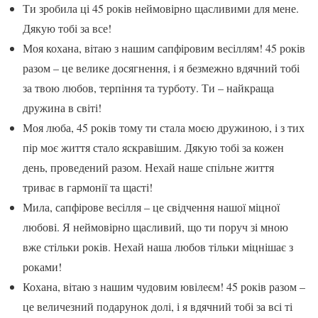
Ти зробила ці 45 років неймовірно щасливими для мене.
Дякую тобі за все!
Моя кохана, вітаю з нашим сапфіровим весіллям! 45 років
разом – це велике досягнення, і я безмежно вдячний тобі
за твою любов, терпіння та турботу. Ти – найкраща
дружина в світі!
Моя люба, 45 років тому ти стала моєю дружиною, і з тих
пір моє життя стало яскравішим. Дякую тобі за кожен
день, проведений разом. Нехай наше спільне життя
триває в гармонії та щасті!
Мила, сапфірове весілля – це свідчення нашої міцної
любові. Я неймовірно щасливий, що ти поруч зі мною
вже стільки років. Нехай наша любов тільки міцнішає з
роками!
Кохана, вітаю з нашим чудовим ювілеєм! 45 років разом –
це величезний подарунок долі, і я вдячний тобі за всі ті