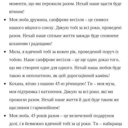
моменти, що ми пережили разом. Нехай наше щастя буде
вічним!
Моя люба дружина, сапфірове весілля – це символ
нашого міцного союзу. Дякую тобі за всі роки, проведені
разом. Нехай наше спільне життя завжди буде сповнене
коханням і радощами!
Мила, я вдячний тобі за кожен рік, проведений поруч із
тобою. Наше сапфірове весілля – це ще один доказ того,
що ми створені одне для одного. Нехай наша любов буде
такою ж непохитною, як цей дорогоцінний камінь!
Кохана, вітаю з нашою 45-ю річницею! Ти – моя муза,
моя підтримка і натхнення. Дякую за всі роки, які ми
прожили разом. Нехай наше життя й далі буде таким же
щасливим і гармонійним!
Моя люба, 45 років разом – це величезний подарунок
долі, і я безмежно вдячний тобі за ці роки. Ти – найкраща