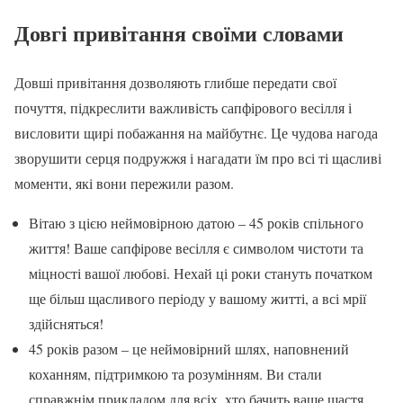
Довгі привітання своїми словами
Довші привітання дозволяють глибше передати свої
почуття, підкреслити важливість сапфірового весілля і
висловити щирі побажання на майбутнє. Це чудова нагода
зворушити серця подружжя і нагадати їм про всі ті щасливі
моменти, які вони пережили разом.
Вітаю з цією неймовірною датою – 45 років спільного
життя! Ваше сапфірове весілля є символом чистоти та
міцності вашої любові. Нехай ці роки стануть початком
ще більш щасливого періоду у вашому житті, а всі мрії
здійсняться!
45 років разом – це неймовірний шлях, наповнений
коханням, підтримкою та розумінням. Ви стали
справжнім прикладом для всіх, хто бачить ваше щастя.