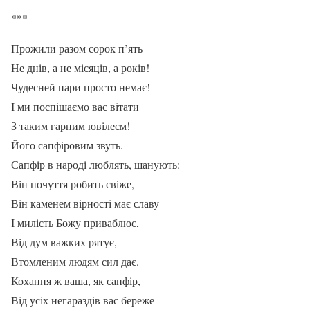
***
Прожили разом сорок п’ять
Не днів, а не місяців, а років!
Чудесней пари просто немає!
І ми поспішаємо вас вітати
З таким гарним ювілеєм!
Його сапфіровим звуть.
Сапфір в народі люблять, шанують:
Він почуття робить свіже,
Він каменем вірності має славу
І милість Божу приваблює,
Від дум важких рятує,
Втомленим людям сил дає.
Кохання ж ваша, як сапфір,
Від усіх негараздів вас береже