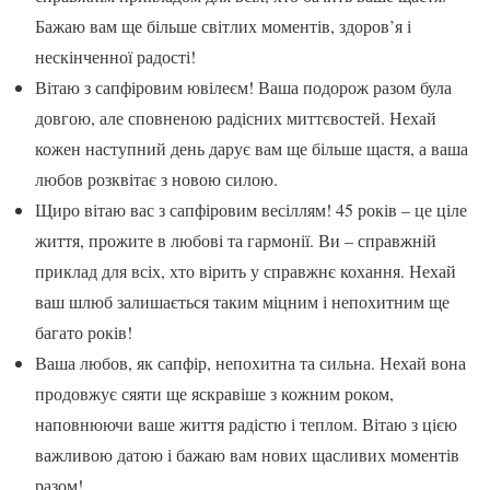
Бажаю вам ще більше світлих моментів, здоров’я і
нескінченної радості!
Вітаю з сапфіровим ювілеєм! Ваша подорож разом була
довгою, але сповненою радісних миттєвостей. Нехай
кожен наступний день дарує вам ще більше щастя, а ваша
любов розквітає з новою силою.
Щиро вітаю вас з сапфіровим весіллям! 45 років – це ціле
життя, прожите в любові та гармонії. Ви – справжній
приклад для всіх, хто вірить у справжнє кохання. Нехай
ваш шлюб залишається таким міцним і непохитним ще
багато років!
Ваша любов, як сапфір, непохитна та сильна. Нехай вона
продовжує сяяти ще яскравіше з кожним роком,
наповнюючи ваше життя радістю і теплом. Вітаю з цією
важливою датою і бажаю вам нових щасливих моментів
разом!