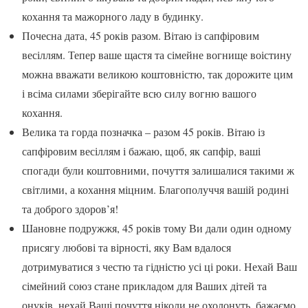
кохання та мажорного ладу в будинку.
Почесна дата, 45 років разом. Вітаю із сапфіровим
весіллям. Тепер ваше щастя та сімейне вогнище воістину
можна вважати великою коштовністю, так дорожите цим
і всіма силами зберігайте всю силу вогню вашого
кохання.
Велика та горда позначка – разом 45 років. Вітаю із
сапфіровим весіллям і бажаю, щоб, як сапфір, ваші
спогади були коштовними, почуття залишалися такими ж
світлими, а кохання міцним. Благополуччя вашій родині
та доброго здоров’я!
Шановне подружжя, 45 років тому Ви дали один одному
присягу любові та вірності, яку Вам вдалося
дотримуватися з честю та гідністю усі ці роки. Нехай Ваш
сімейний союз стане прикладом для Ваших дітей та
онуків, нехай Ваші почуття ніколи не охолонуть, бажаємо