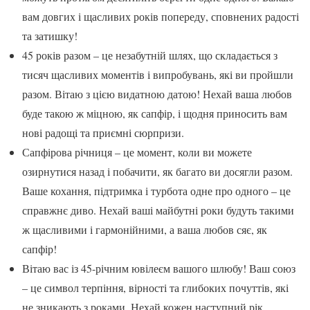
вам довгих і щасливих років попереду, сповнених радості
та затишку!
45 років разом – це незабутній шлях, що складається з
тисяч щасливих моментів і випробувань, які ви пройшли
разом. Вітаю з цією видатною датою! Нехай ваша любов
буде такою ж міцною, як сапфір, і щодня приносить вам
нові радощі та приємні сюрпризи.
Сапфірова річниця – це момент, коли ви можете
озирнутися назад і побачити, як багато ви досягли разом.
Ваше кохання, підтримка і турбота одне про одного – це
справжнє диво. Нехай ваші майбутні роки будуть такими
ж щасливими і гармонійними, а ваша любов сяє, як
сапфір!
Вітаю вас із 45-річним ювілеєм вашого шлюбу! Ваш союз
– це символ терпіння, вірності та глибоких почуттів, які
не зникають з роками. Нехай кожен наступний рік