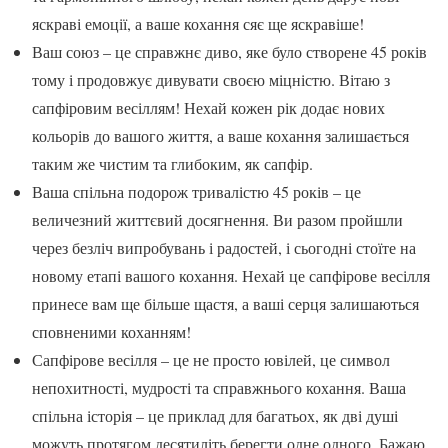
яскраві емоції, а ваше кохання сяє ще яскравіше!
Ваш союз – це справжнє диво, яке було створене 45 років
тому і продовжує дивувати своєю міцністю. Вітаю з
сапфіровим весіллям! Нехай кожен рік додає нових
кольорів до вашого життя, а ваше кохання залишається
таким же чистим та глибоким, як сапфір.
Ваша спільна подорож тривалістю 45 років – це
величезний життєвий досягнення. Ви разом пройшли
через безліч випробувань і радостей, і сьогодні стоїте на
новому етапі вашого кохання. Нехай це сапфірове весілля
принесе вам ще більше щастя, а ваші серця залишаються
сповненими коханням!
Сапфірове весілля – це не просто ювілей, це символ
непохитності, мудрості та справжнього кохання. Ваша
спільна історія – це приклад для багатьох, як дві душі
можуть протягом десятиліть берегти одне одного. Бажаю