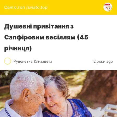
Свято.топ /sviato.top
Душевні привітання з
Сапфіровим весіллям (45
річниця)
Руденська Єлизавета
2 роки ago