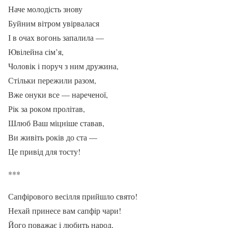
Наче молодість знову
Буйним вітром увірвалася
І в очах вогонь запалила —
Ювілейна сім’я,
Чоловік і поруч з ним дружина,
Стільки пережили разом,
Вже онуки все — нареченої,
Рік за роком пролітав,
Шлюб Ваш міцніше ставав,
Ви живіть років до ста —
Це привід для тосту!
***
Сапфірового весілля прийшло свято!
Нехай принесе вам сапфір чари!
Його поважає і любить народ,