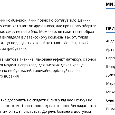
МИ 
кий комбінезон, який повністю обтягує тіло дівчини,
у сенсі кетсьюіт як друга шкіра, але при цьому зберігає
ПРИ
 час сексу не потрібно. Можливо, ви пам’ятаєте образ
на виглядала в латексоному комбезі? Так от, такий
Андр
 якщо подарувати коханій кетсьюіт. До речі, такий
ш затребуваних.
Арте
Сергі
в: матова тканина, лакована (ефект латексу), сіточки.
ї моделі. Наприклад, для високих дівчат краще
Влад
чно не був малий, і звичайно орієнтуйтеся на
Дми
го вбрання.
Мар
Миха
яка дозволить не скидати білизну під час інтиму і не
Олег
просто тут і зараз оволодіти коханою. Виглядає така
Рома
тим більше пристрасті. До речі, білизна з доступом