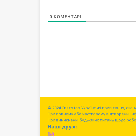
0
КОМЕНТАРІ
© 2024
Свято.top Українські привітання, сце
При повному або частковому відтворенні ін
При виникненні будь-яких питань щодо робот
Наші друзі: