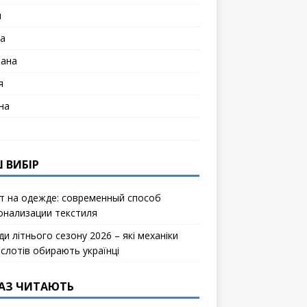
я
а
лана
я
на
 ВИБІР
т на одежде: современный способ
онализации текстиля
и літнього сезону 2026 – які механіки
ослотів обирають українці
АЗ ЧИТАЮТЬ