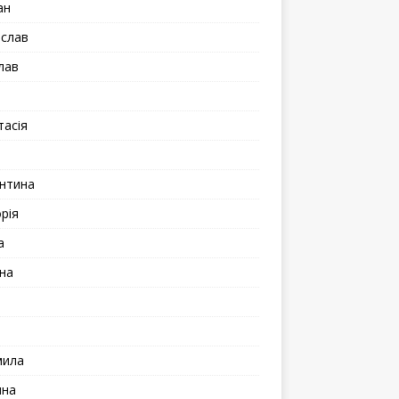
ан
іслав
лав
а
тасія
а
нтина
рія
а
на
мила
ина