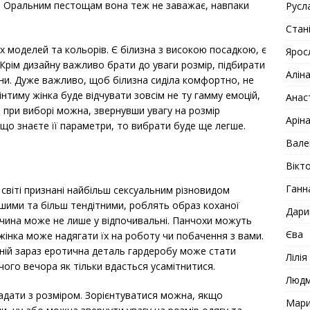
у. Оральним пестощам вона теж не заважає, навпаки
Русл
Стан
х моделей та кольорів. Є білизна з високою посадкою, є
Ярос
Крім дизайну важливо брати до уваги розмір, підбирати
Алін
ини. Дуже важливо, щоб білизна сиділа комфортно, не
інтиму жінка буде відчувати зовсім не ту гамму емоцій,
Анас
я при виборі можна, звернувши увагу на розмір
Арін
якщо знаєте її параметри, то вибрати буде ще легше.
Вале
Вікто
Ганн
світі признані найбільш сексуальним різновидом
вшими та більш тендітними, роблять образ коханої
Дари
вчина може не лише у відпочивальні. Панчохи можуть
Єва
інка може надягати їх на роботу чи побачення з вами.
аній зараз еротична деталь гардеробу може стати
Лілія
чого вечора як тільки вдасться усамітнитися.
Люд
адати з розміром. Зорієнтуватися можна, якщо
Мар