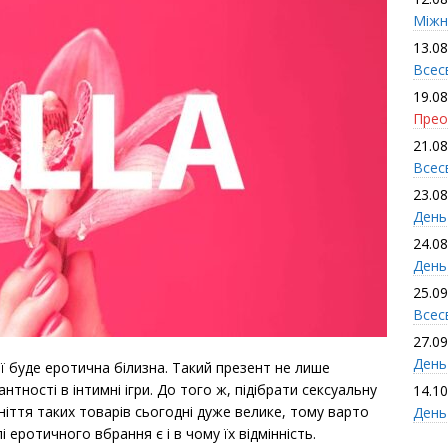
Міжн
13.08
Всес
19.08
Прео
21.08
Всес
23.08
День
24.08
День
25.09
Всесв
27.09
День 
ї буде еротична білизна. Такий презент не лише
нтності в інтимні ігри. До того ж, підібрати сексуальну
14.10
ніття таких товарів сьогодні дуже велике, тому варто
День
 еротичного вбрання є і в чому їх відмінність.