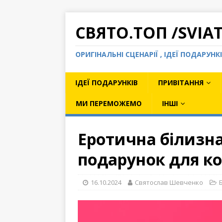
СВЯТО.ТОП /SVIA
ОРИГІНАЛЬНІ СЦЕНАРІЇ , ІДЕЇ ПОДАРУН
ІДЕЇ ПОДАРУНКІВ
ПРИВІТАННЯ
МИ ПЕРЕМОЖЕМО
ІНШІ
Еротична білизн
подарунок для ко
16.10.2024
Святослав Шевченко