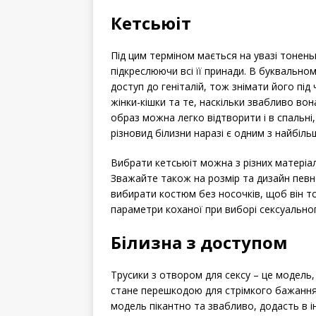
Кетсьюіт
Під цим терміном мається на увазі тонень
підкреслюючи всі її принади. В буквальном
доступ до геніталій, тож знімати його під
жінки-кішки та те, наскільки звабливо во
образ можна легко відтворити і в спальні,
різновид білизни наразі є одним з найбіль
Вибрати кетсьюіт можна з різних матеріалі
Зважайте також на розмір та дизайн певно
вибирати костюм без носочків, щоб він то
параметри коханої при виборі сексуально
Білизна з доступом
Трусики з отвором для сексу – це модель, 
стане перешкодою для стрімкого бажання 
модель пікантно та звабливо, додасть в ін