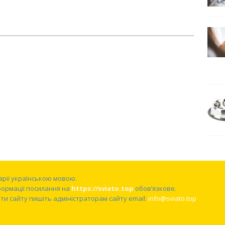
нарії українською мовою.
формації посилання на
https://sviato.top
обов’язкове.
и сайту пишіть адміністраторам сайту email:
info@sviato.top