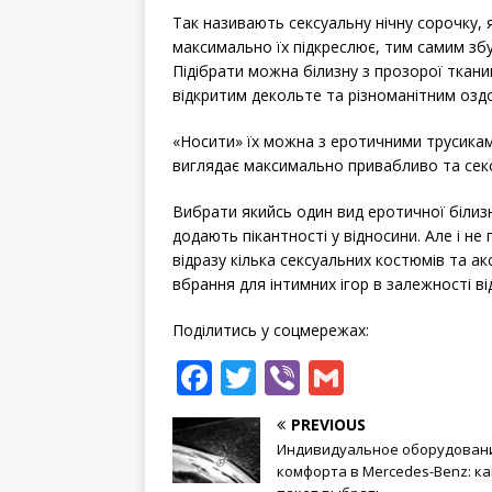
Так називають сексуальну нічну сорочку, я
максимально їх підкреслює, тим самим зб
Підібрати можна білизну з прозорої ткани
відкритим декольте та різноманітним озд
«Носити» їх можна з еротичними трусиками
виглядає максимально привабливо та сек
Вибрати якийсь один вид еротичної білизн
додають пікантності у відносини. Але і не
відразу кілька сексуальних костюмів та ак
вбрання для інтимних ігор в залежності ві
Поділитись у соцмережах:
F
T
Vi
G
a
w
b
m
PREVIOUS
c
it
e
ai
Индивидуальное оборудован
e
te
r
l
комфорта в Mercedes-Benz: к