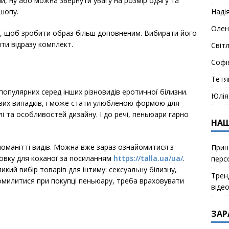
ми, ну або можна звернути увагу на розмір одягу та
Наді
шопу.
Олен
, щоб зробити образ більш доповненим. Вибирати його
ити відразу комплект.
Світ
Софі
Тетя
популярних серед інших різновидів еротичної білизни.
Юлія
ивих випадків, і може стати улюбленою формою для
і та особливостей дизайну. І до речі, пеньюари гарно
НАШ
номанітті видів. Можна вже зараз ознайомитися з
Прин
вку для коханої за посиланням
https://talla.ua/ua/
.
перс
кий вибір товарів для інтиму: сексуальну білизну,
Тренд
помилитися при покупці пеньюару, треба враховувати
віде
ЗАР