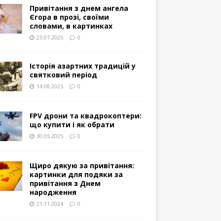
Привітання з днем ангела
Єгора в прозі, своїми
словами, в картинках
25.07.2025
0
Історія азартних традицій у
святковий період
14.08.2025
0
FPV дрони та квадрокоптери:
що купити і як обрати
30.05.2025
0
Щиро дякую за привітання:
картинки для подяки за
привітання з Днем
народження
21.11.2024
0