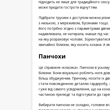
підходить не лише для традиційного секс
може придати гостроти відчуттям.
Підібрати трусики з доступом можна різни
з низькою, з мереживом, бусинами тощо. 
його потрібно згідно з параметрами дівч
надавлювала, не натирала, інакше під час 
на яку розраховує чоловік. Зорієнтуватис
звичайної білизни, яку носить кохана. А 
Панчохи
Це справжня «класика». Панчохи в усьому 
білизни. Вони візуально роблять ноги до
більш збуджуючим. Причому, носити їх ді
стати повсякденною деталлю гардеробу, ж
І уже від самого усвідомлення, що на кох
частиною прелюдії та підготувати до гаря
Вибирати панчохи не складно, головне вг