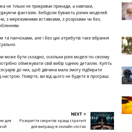
ка не тільки не прикриває принади, а навпаки,
уджуючи фантазію. Бебідоли бувають різних моделей.
ни, з мереживними вставками, з розрізами чи без,
обленням.
 та панчохами, але і без цих атрибутів таке вбрання
суально.
и може бути складно, оскільки різні моделі по-своєму
 потрібно обмежувати свій вибір однією деталлю. Купіть
сесуарів до них, щоб дівчина мала змогу підбирати
д настрою. Повірте, ви від цього не будете в програші.
NEXT
ие для
Розкриття секретів: кращі стратегії
акой
для виграшу в онлайн слотах