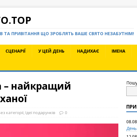
TO.TOP
КІВ ТА ПРИВІТАННЯ ЩО ЗРОБЛЯТЬ ВАШЕ СВЯТО НЕЗАБУТНІМ!
СЦЕНАРІЇ
У ЦЕЙ ДЕНЬ
НАДИХАЄ
ІМЕНА
а – найкращий
Пошу
ханої
ПРИ
Без категорії
,
Ідеї подарунків
0
08.08
День
12.08