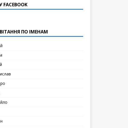
У FACEBOOK
ВІТАННЯ ПО ІМЕНАМ
ій
м
й
ислав
тро
к
йло
н