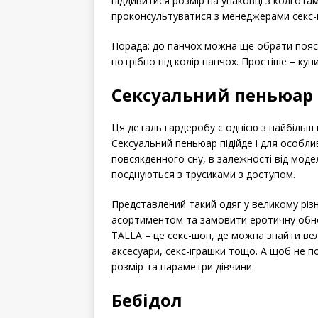
піддивитися розмір на упаковці з колгота
проконсультуватися з менеджерами секс-
Порада: до панчох можна ще обрати пояс
потрібно під колір панчох. Простіше – куп
Сексуальний пеньюар
Ця деталь гардеробу є однією з найбільш 
Сексуальний пеньюар підійде і для особл
повсякденного сну, в залежності від модел
поєднуються з трусиками з доступом.
Представлений такий одяг у великому різ
асортиментом та замовити еротичну обно
TALLA – це секс-шоп, де можна знайти вели
аксесуари, секс-іграшки тощо. А щоб не 
розмір та параметри дівчини.
Бебідол