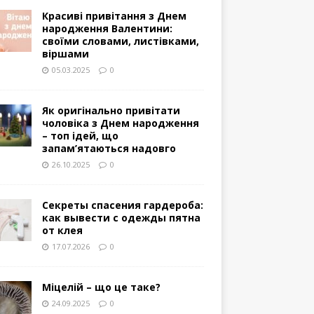
Красиві привітання з Днем
народження Валентини:
своїми словами, листівками,
віршами
05.03.2025
0
Як оригінально привітати
чоловіка з Днем народження
– топ ідей, що
запам’ятаються надовго
26.10.2025
0
Секреты спасения гардероба:
как вывести с одежды пятна
от клея
17.07.2026
0
Міцелій – що це таке?
24.09.2025
0