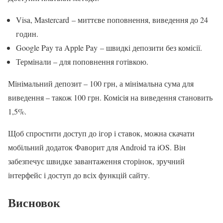
Visa, Mastercard – миттєве поповнення, виведення до 24
годин.
Google Pay та Apple Pay – швидкі депозити без комісії.
Термінали – для поповнення готівкою.
Мінімальний депозит – 100 грн, а мінімальна сума для
виведення – також 100 грн. Комісія на виведення становить
1,5%.
Щоб спростити доступ до ігор і ставок, можна скачати
мобільний додаток Фаворит для Android та iOS. Він
забезпечує швидке завантаження сторінок, зручний
інтерфейс і доступ до всіх функцій сайту.
Висновок