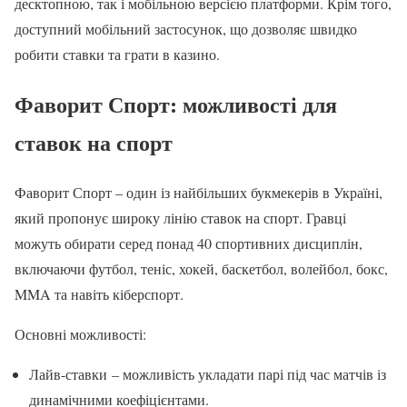
десктопною, так і мобільною версією платформи. Крім того,
доступний мобільний застосунок, що дозволяє швидко
робити ставки та грати в казино.
Фаворит Спорт: можливості для
ставок на спорт
Фаворит Спорт – один із найбільших букмекерів в Україні,
який пропонує широку лінію ставок на спорт. Гравці
можуть обирати серед понад 40 спортивних дисциплін,
включаючи футбол, теніс, хокей, баскетбол, волейбол, бокс,
MMA та навіть кіберспорт.
Основні можливості:
Лайв-ставки – можливість укладати парі під час матчів із
динамічними коефіцієнтами.