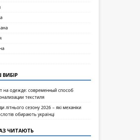
я
а
лана
я
на
 ВИБІР
т на одежде: современный способ
онализации текстиля
и літнього сезону 2026 – які механіки
ослотів обирають українці
АЗ ЧИТАЮТЬ