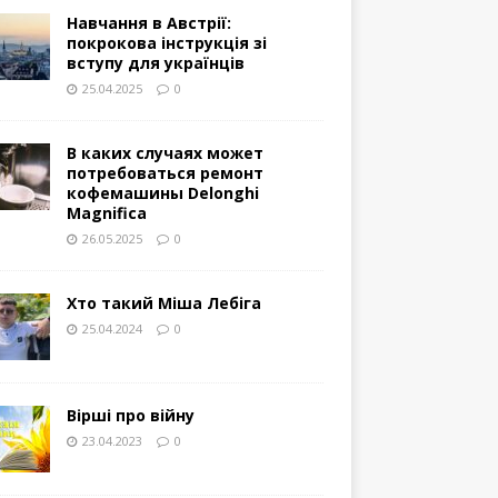
Навчання в Австрії:
покрокова інструкція зі
вступу для українців
25.04.2025
0
В каких случаях может
потребоваться ремонт
кофемашины Delonghi
Magnifica
26.05.2025
0
Хто такий Міша Лебіга
25.04.2024
0
Вірші про війну
23.04.2023
0