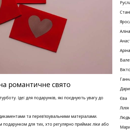
Русл
Стан
Ярос
Алін
Анас
Арін
Вале
Вікто
Ганн
 на романтичне свято
Дари
урботу. Ідеї для подарунків, які поєднують увагу до
Єва
Лілія
дикаментами та перев’язувальними матеріалами.
Люд
 подарунком для тих, хто регулярно приймає ліки або
Мар