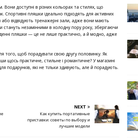
. Вони доступні в різних кольорах та стилях, що
к. Спортивні пляшки ідеально підходять для активних
 або відвідують тренажерні зали, адже вони мають
и стануть незамінними в холодну пору року, зберігаючи
кденні пляшки — це не лише практично, а й модно, адже
ля того, щоб порадувати свою другу половинку. Як
вши щось практичне, стильне і романтичне? У магазині
для подарунків, які не тільки здивують, але й порадують.
NEXT
ле
Как купить портативные
приставки: советы по выбору и
лучшие модели