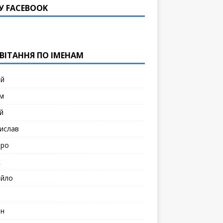
У FACEBOOK
ВІТАННЯ ПО ІМЕНАМ
ій
м
й
ислав
тро
к
йло
н