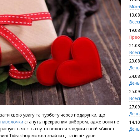
Міжн
13.08
Всес
19.08
Прео
21.08
Всес
23.08
День
24.08
День
25.09
Всесв
27.09
День 
зати свою увагу та турботу через подарунки, що
 наволочки
стануть прекрасним вибором, адже вони не
14.10
кращують якість сну та волосся завдяки своїй м’якості
День
ні Tidivi.shop можна знайти ці та інші чудові