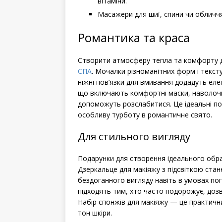
вітаміни.
Масажери для шиї, спини чи обличчя
Романтика та краса
Створити атмосферу тепла та комфорту 
СПА
. Мочалки різноманітних форм і текст
ніжні пов’язки для вмивання додадуть ел
що включають комфортні маски, наволочк
допоможуть розслабитися. Це ідеальні под
особливу турботу в романтичне свято.
Для стильного вигляду
Подарунки для створення ідеального обра
Дзеркальце для макіяжу з підсвіткою стан
бездоганного вигляду навіть в умовах по
підходять тим, хто часто подорожує, доз
Набір спонжів для макіяжу — це практичн
тон шкіри.