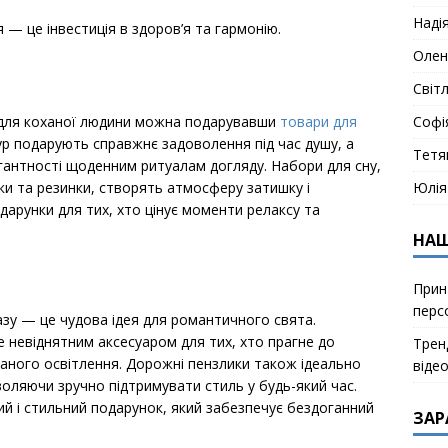
Наді
 — це інвестиція в здоров’я та гармонію.
Олен
Світ
для коханої людини можна подарувавши
товари для
Софі
ур подарують справжнє задоволення під час душу, а
Тетя
егантності щоденним ритуалам догляду. Набори для сну,
и та резинки, створять атмосферу затишку і
Юлія
арунки для тих, хто цінує моменти релаксу та
НАШ
Прин
перс
зу — це чудова ідея для романтичного свята.
е невіднятним аксесуаром для тих, хто прагне до
Тренд
ганого освітлення. Дорожні пензлики також ідеально
віде
воляючи зручно підтримувати стиль у будь-який час.
ий і стильний подарунок, який забезпечує бездоганний
ЗАР