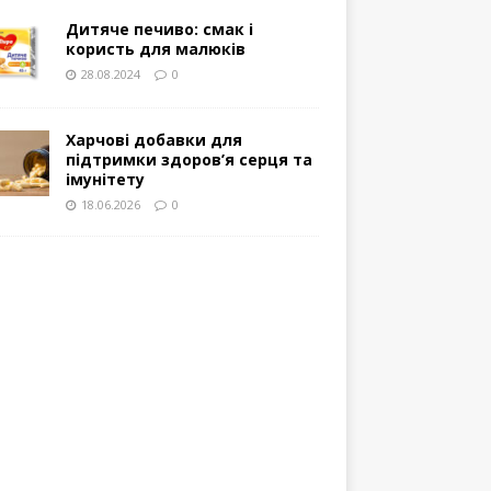
Дитяче печиво: смак і
користь для малюків
28.08.2024
0
Харчові добавки для
підтримки здоров’я серця та
імунітету
18.06.2026
0