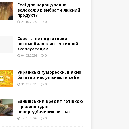
Гелі для нарощування
волосся: як вибрати якісний
продукт?
21.10.2025
0
Советы по подготовке
автомобиля к интенсивной
эксплуатации
04.03.2026
0
Українські гуморески, в яких
багато з нас упізнають себе
31.03.2021
0
Банківський кредит готівкою
– рішення для
непередбачених витрат
14.05.2026
0