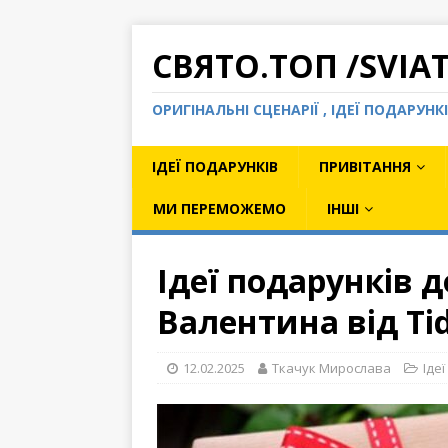
СВЯТО.ТОП /SVIA
ОРИГІНАЛЬНІ СЦЕНАРІЇ , ІДЕЇ ПОДАРУН
ІДЕЇ ПОДАРУНКІВ
ПРИВІТАННЯ
МИ ПЕРЕМОЖЕМО
ІНШІ
Ідеї подарунків д
Валентина від Tid
12.02.2025
Ткачук Мирослава
Іде