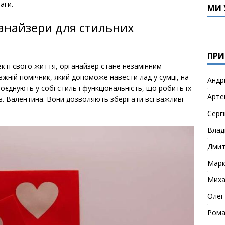
аги.
МИ 
анайзери для стильних
ПРИ
екті свого життя, органайзер стане незамінним
вжній помічник, який допоможе навести лад у сумці, на
Андр
єднують у собі стиль і функціональність, що робить їх
Арте
. Валентина. Вони дозволяють зберігати всі важливі
Сергі
Влад
Дми
Мар
Миха
Олег
Рома