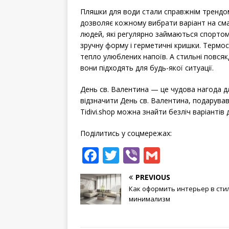
Пляшки для води стали справжнім трендом
дозволяє кожному вибрати варіант на сма
людей, які регулярно займаються спортом
зручну форму і герметичні кришки. Термос
тепло улюблених напоїв. А стильні повся
вони підходять для будь-якої ситуації.
День св. Валентина — це чудова нагода д
відзначити День св. Валентина, подарува
Tidivi.shop можна знайти безліч варіантів 
Поділитись у соцмережах:
F
T
Vi
G
a
w
b
m
PREVIOUS
c
it
e
ai
Как оформить интерьер в сти
e
te
r
l
минимализм
b
r