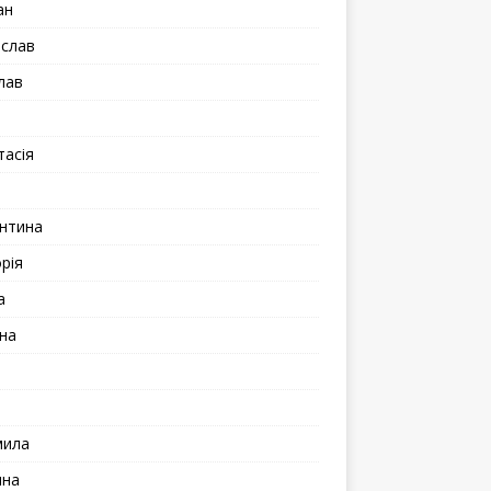
ан
іслав
лав
а
тасія
а
нтина
рія
а
на
мила
ина