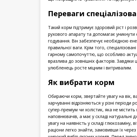
Переваги спеціалізов
Такий корм підтримує здоровий ріст і ро
рухового апарату та допомагає уникнути 
годування. Він забезпечує необхідною ене
правильної ваги. Крім того, спеціалізова
гарному самопочуттю, що особливо актуа
вразлива до зовнішніх факторів. Завдяки
улюбленець росте міцним і витривалим.
Як вибрати корм
Обираючи корм, звертайте увагу на вік, в
харчуванні відрізняються у різні періоди 
супер-преміум чи холістик, яка не містит
наповнювачів, а має у складі натуральні 
увагу на наявність у складі глюкозаміну, ві
раціони легко знайти, замовивши їх чере
широкий вибір якісних кормів. Перед змі