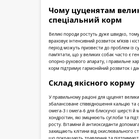
Чому цуценятам велик
спеціальний корм
Великі породи ростуть дуже швидко, тому
враховує інтенсивний розвиток м’язів і кі
період можуть призвести до проблем із су
пам’ятати, що у великих собак часто є ге
опорно-рухового апарату, і правильне хар
корм підтримує гармонійний розвиток і да
Склад якісного корму
У правильному раціоні для цуценят великих
збалансоване співвідношення кальцію та 
омега-3 і омега-6 для блискучої шерсті й 
хондроїтин, які зміцнюють суглоби та підт
росту. Вітаміни й антиоксиданти допома
захищають клітини від окислювального ст
що покращують травлення та підтримуют