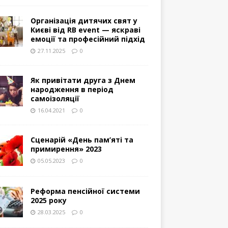
Організація дитячих свят у
Києві від RB event — яскраві
емоції та професійний підхід
27.11.2025
0
Як привітати друга з Днем
народження в період
самоізоляції
16.04.2021
0
Сценарій «День пам’яті та
примирення» 2023
05.05.2023
0
Реформа пенсійної системи
2025 року
28.03.2025
0