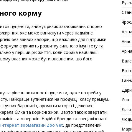
Русл
аного корму
Стан
Ярос
звиток цуценяти, знижує ризик захворювань опорно-
Алін
ожиріння, яке може виникнути через надмірне
ргією без зайвих калорій, що важливо для підтримки
Анас
ні формули сприяють розвитку сильного імунітету та
Арін
льно у перший рік життя, коли собака найбільш
 цьому власник може бути впевненим, що його
Вале
Вікто
Ганн
Дари
агу та рівень активності цуценяти, адже потреби у
росту. Найкраще зупинятися на продукції класу преміум,
Єва
ь штучних барвників, ароматизаторів і дешевих
Лілія
джерела білка та корисні жири. Варто також звертати
тамінів та мінералів. Надійні бренди та спеціалізовані
Люд
з
інтернет зоомагазин Zoo Vet
, де представлений
Мар
ною раціону корисно порадитися з ветеринаром, щоб