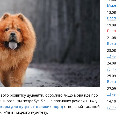
Міжн
13.08
Всес
19.08
Прео
21.08
Всес
23.08
День
24.08
День
25.09
Всесв
27.09
День 
вого розвитку цуценяти, особливо якщо мова йде про
хній організм потребує більше поживних речовин, ніж у
14.10
й
корм для цуценят великих порід
створений так, щоб
День
м’язів і міцного імунітету.