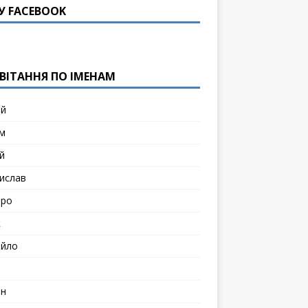
У FACEBOOK
ВІТАННЯ ПО ІМЕНАМ
ій
м
й
ислав
тро
к
йло
н