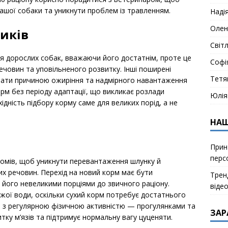
вашої собаки та уникнути проблем із травленням.
Наді
Олен
иків
Світ
я дорослих собак, вважаючи його достатнім, проте це
Софі
ечовин та уповільненого розвитку. Інші поширені
Тетя
тати причиною ожиріння та надмірного навантаження
орм без періоду адаптації, що викликає розлади
Юлія
ідність підбору корму саме для великих порід, а не
НАШ
Прин
перс
йомів, щоб уникнути перевантаження шлунку й
х речовин. Перехід на новий корм має бути
Тренд
 його невеликими порціями до звичного раціону.
віде
іжої води, оскільки сухий корм потребує достатнього
я з регулярною фізичною активністю — прогулянками та
ЗАР
тку м’язів та підтримує нормальну вагу цуценяти.