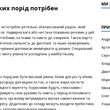
МИ 
их порід потрібен
ПРИ
 їм потрібен ретельно збалансований раціон, який
сток. Надмірна вага або нестача поживних речовин у цей
глобами, кістками та навіть до ожиріння. Також варто
Андр
нетична схильність до дисплазії та інших захворювань
Арте
чування допомагає мінімізувати ці ризики. Спеціальний
є змогу уникнути ускладнень у майбутньому.
Сергі
Влад
Дми
 порід має бути високий рівень білків для росту м’язів,
Мар
фосфору для міцних кісток, а також жирні кислоти
міцного імунітету. Корисними будуть глюкозамін і
Миха
римують їхню рухливість навіть у період інтенсивного
Олег
гають організму витримувати високе навантаження та
ресу. Додатково до складу можуть входити пребіотики,
Рома
ь здорову мікрофлору кишечника.