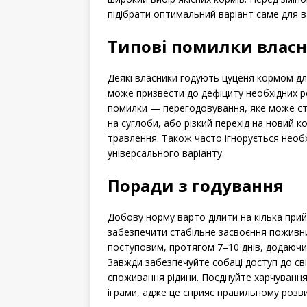
підібрати оптимальний варіант саме для 
Типові помилки власн
Деякі власники годують цуценя кормом дл
може призвести до дефіциту необхідних р
помилки — перегодовування, яке може с
на суглоби, або різкий перехід на новий к
травлення. Також часто ігнорується необх
універсального варіанту.
Поради з годування
Добову норму варто ділити на кілька при
забезпечити стабільне засвоєння поживни
поступовим, протягом 7–10 днів, додаючи
Завжди забезпечуйте собаці доступ до св
споживання рідини. Поєднуйте харчуванн
іграми, адже це сприяє правильному розви