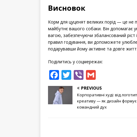
Висновок
Корм для цуценят великих порід — це не п
майбутнє вашого собаки. Він допомагає у
вагою, забезпечуючи збалансований ріст 
правил годування, ви допоможете улюбле
подарувавши йому активне та довге житт
Поділитись у соцмережах:
F
T
Vi
G
a
w
b
m
PREVIOUS
c
it
e
ai
Корпоративні худі: від логоти
e
te
r
l
креативу — як дизайн формує
командний дух
b
r
o
o