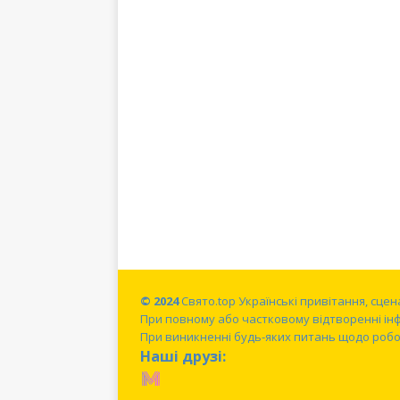
© 2024
Свято.top Українські привітання, сце
При повному або частковому відтворенні ін
При виникненні будь-яких питань щодо робот
Наші друзі: