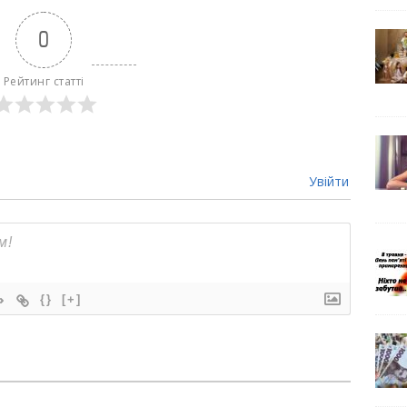
0
Рейтинг статті
Увійти
{}
[+]