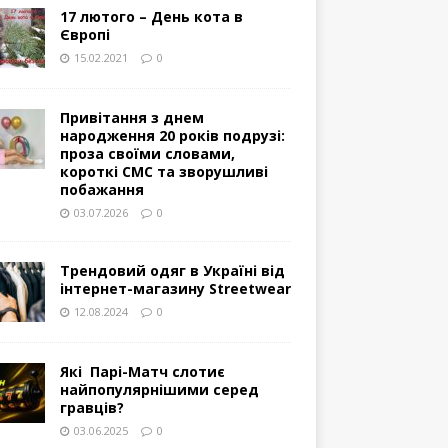
17 лютого – День кота в
Європі
15.02.2021
0
Привітання з днем
народження 20 років подрузі:
проза своїми словами,
короткі СМС та зворушливі
побажання
03.07.2026
0
Трендовий одяг в Україні від
інтернет-магазину Streetwear
12.08.2024
0
Які Парі-Матч слотиє
найпопулярнішими серед
гравців?
03.06.2025
0