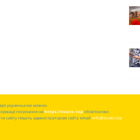
нарії українською мовою.
формації посилання на
https://sviato.top
обов’язкове.
и сайту пишіть адміністраторам сайту email:
info@sviato.top