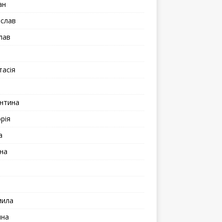
ан
іслав
лав
а
тасія
а
нтина
рія
а
на
мила
ина