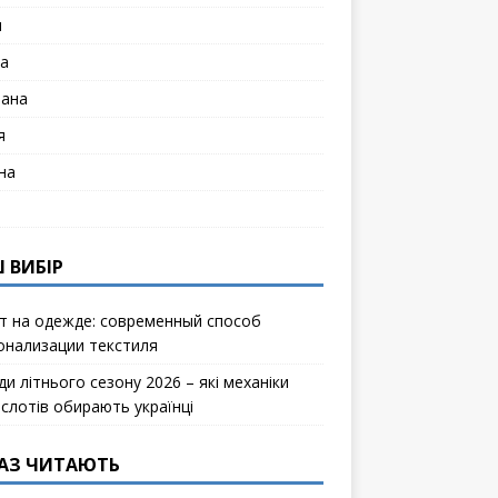
я
а
лана
я
на
 ВИБІР
т на одежде: современный способ
онализации текстиля
и літнього сезону 2026 – які механіки
ослотів обирають українці
АЗ ЧИТАЮТЬ