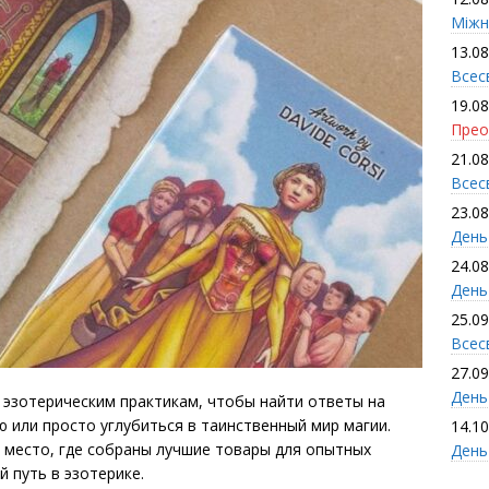
Міжн
13.08
Всес
19.08
Прео
21.08
Всес
23.08
День
24.08
День
25.09
Всесв
27.09
День 
 эзотерическим практикам, чтобы найти ответы на
 или просто углубиться в таинственный мир магии.
14.10
 место, где собраны лучшие товары для опытных
День
й путь в эзотерике.