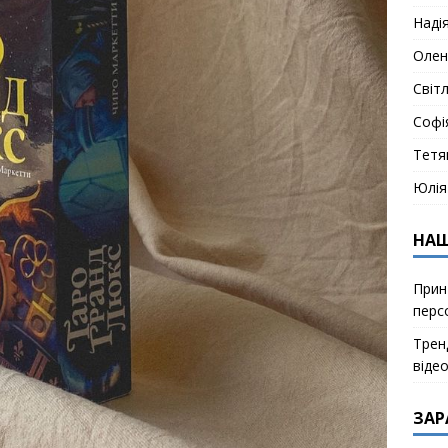
Наді
Олен
Світ
Софі
Тетя
Юлія
НАШ
Прин
перс
Тренд
віде
ЗАР