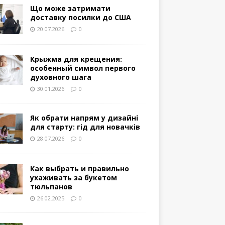
Що може затримати
доставку посилки до США
20.07.2026
0
Крыжма для крещения:
особенный символ первого
духовного шага
30.01.2026
0
Як обрати напрям у дизайні
для старту: гід для новачків
28.07.2026
0
Как выбрать и правильно
ухаживать за букетом
тюльпанов
26.02.2025
0