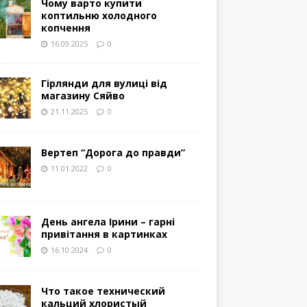
Чому варто купити
коптильню холодного
копчення
16.09.2025
0
Гірлянди для вулиці від
магазину Сяйво
21.11.2025
0
Вертеп “Дорога до правди”
11.01.2022
0
День ангела Ірини – гарні
привітання в картинках
16.10.2024
0
Что такое технический
кальций хлористый