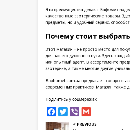
Эти преимущества делают Бафомет надеж
качественные эзотерические товары. Зде
предметы, но и удобный сервис, способс
Почему стоит выбрать
Этот магазин – не просто место для поку
для вашего духовного пути. Здесь каждый
или опытный адепт. В ассортименте предс
эзотерике, а также многие другие уникал
Baphomet.com.ua предлагает товары выс
современных практиков. Магазин также д
Поділитись у соцмережах:
F
T
Vi
G
a
w
b
m
PREVIOUS