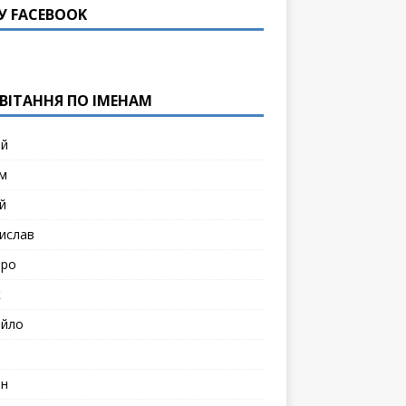
У FACEBOOK
ВІТАННЯ ПО ІМЕНАМ
ій
м
й
ислав
тро
к
йло
н