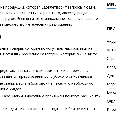
МИ 
нт продукции, которая удовлетворит запросы людей,
 найти качественные карты Таро, аксессуары для
е другое. Если вы ищете уникальные товары, посетите
дет множество интересных предложений.
ПРИ
а
Андр
зные товары, которые помогут вам настроиться на
Арте
я. Вот лишь несколько категории, которые вы найдете
Сергі
Влад
представлены как классические, так и современные
Дми
 задач: от предсказаний до глубокого самоанализа.
е свечи, масла и благовония – все, что необходимо
Мар
ния обрядов.
Миха
о Таро, магии и духовным практикам помогут расширить
Олег
ние для тех, кто хочет преподнести близким что-то
Рома