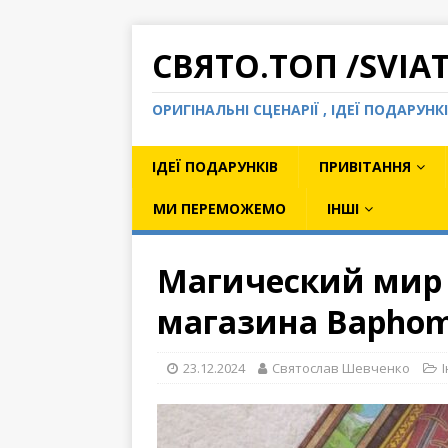
СВЯТО.ТОП /SVIA
ОРИГІНАЛЬНІ СЦЕНАРІЇ , ІДЕЇ ПОДАРУН
ІДЕЇ ПОДАРУНКІВ
ПРИВІТАННЯ
МИ ПЕРЕМОЖЕМО
ІНШІ
Магический мир 
магазина Baphom
23.12.2024
Святослав Шевченко