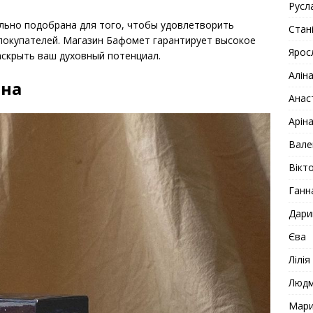
Русл
льно подобрана для того, чтобы удовлетворить
Стан
покупателей. Магазин Бафомет гарантирует высокое
Ярос
аскрыть ваш духовный потенциал.
Алін
ина
Анас
Арін
Вале
Вікто
Ганн
Дари
Єва
Лілія
Люд
Мар