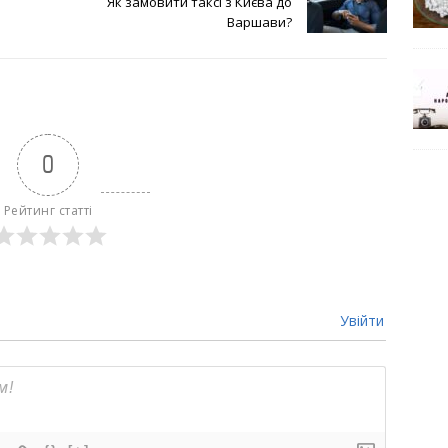
Як замовити таксі з Києва до
Варшави?
0
Рейтинг статті
Увійти