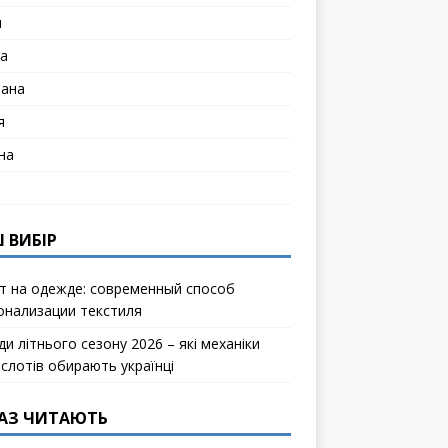
я
а
лана
я
на
 ВИБІР
т на одежде: современный способ
онализации текстиля
и літнього сезону 2026 – які механіки
ослотів обирають українці
АЗ ЧИТАЮТЬ