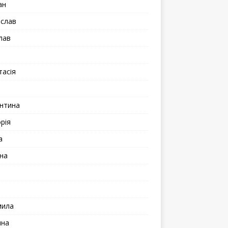
ан
іслав
лав
а
тасія
а
нтина
рія
а
на
мила
ина