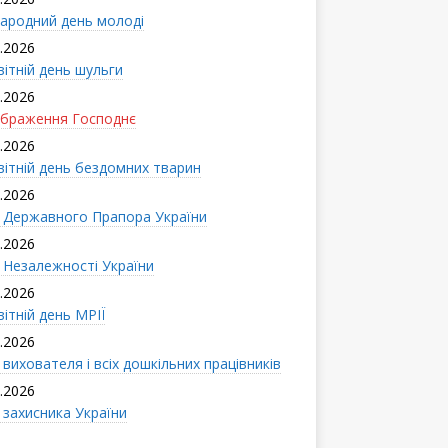
ародний день молоді
.2026
вітній день шульги
.2026
браження Господнє
.2026
вітній день бездомних тварин
.2026
 Державного Прапора України
.2026
 Незалежності України
.2026
ітній день МРІЇ
.2026
вихователя і всіx дошкільних працівників
.2026
 захисника України