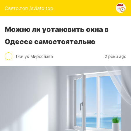
Свято.топ /sviato.top
Можно ли установить окна в
Одессе самостоятельно
Ткачук Мирослава
2 роки ago