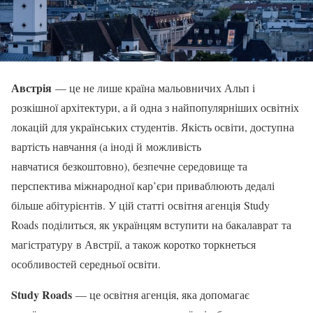
Австрія
— це не лише країна мальовничих Альп і
розкішної архітектури, а й одна з найпопулярніших освітніх
локацій для українських студентів. Якість освіти, доступна
вартість навчання (а іноді й можливість
навчатися безкоштовно), безпечне середовище та
перспектива міжнародної кар’єри приваблюють дедалі
більше абітурієнтів. У цій статті освітня агенція Study
Roads поділиться, як українцям вступити на бакалаврат та
магістратуру в Австрії, а також коротко торкнеться
особливостей середньої освіти.
Study Roads
— це освітня агенція, яка допомагає