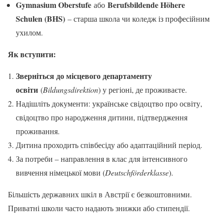
Gymnasium Oberstufe
Berufsbildende Höhere
або
Schulen (BHS)
– старша школа чи коледж із професійним
ухилом.
Як вступити:
Зверніться до місцевого департаменту
освіти
(
Bildungsdirektion
) у регіоні, де проживаєте.
Надішліть документи: українське свідоцтво про освіту,
свідоцтво про народження дитини, підтвердження
проживання.
Дитина проходить співбесіду або адаптаційний період.
За потреби – направлення в клас для інтенсивного
вивчення німецької мови (
Deutschförderklasse
).
Більшість державних шкіл в Австрії є безкоштовними.
Приватні школи часто надають знижки або стипендії.