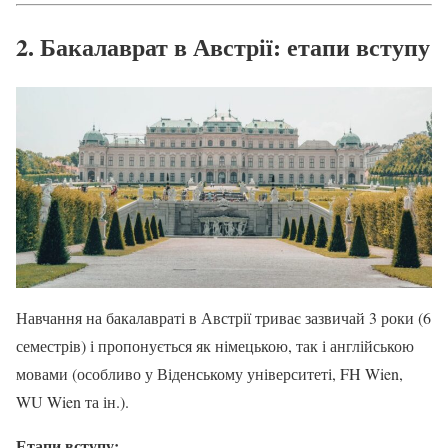
2. Бакалаврат в Австрії: етапи вступу
Навчання на бакалавраті в Австрії триває зазвичай 3 роки (6
семестрів) і пропонується як німецькою, так і англійською
мовами (особливо у Віденському університеті, FH Wien,
WU Wien та ін.).
Етапи вступу: