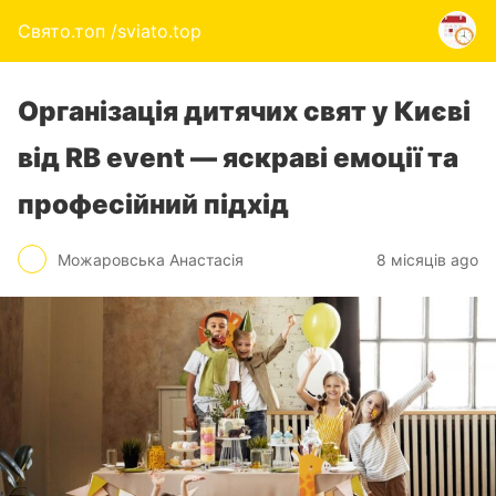
Свято.топ /sviato.top
Організація дитячих свят у Києві
від RB event — яскраві емоції та
професійний підхід
Можаровська Анастасія
8 місяців ago