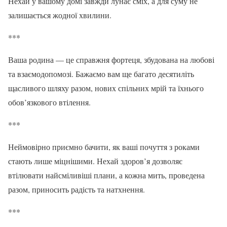
Нехай у вашому домі завжди лунає сміх, а для суму не
залишається жодної хвилини.
***
Ваша родина — це справжня фортеця, збудована на любові
та взаємодопомозі. Бажаємо вам ще багато десятиліть
щасливого шляху разом, нових спільних мрій та їхнього
обов’язкового втілення.
***
Неймовірно приємно бачити, як ваші почуття з роками
стають лише міцнішими. Нехай здоров’я дозволяє
втілювати найсміливіші плани, а кожна мить, проведена
разом, приносить радість та натхнення.
***