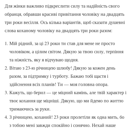
Для жінки важливо підкреслити силу та надійність свого
обранця, обравши красиві привітання чоловіку на двадцять
три роки весілля. Ось кілька варіантів, щоб сказати душевні
слова коханому чоловіку на двадцять три роки разом:
Мій рідний, за ці 23 роки ти став для мене не просто
чоловіком, а цілим світом. Дякую за твою силу, терпіння
та ніжність, яку я відчуваю щодня.
Вітаю з 23-ю річницею шлюбу! Дякую за кожен день
разом, за підтримку і турботу. Бажаю тобі щастя і
здійснення всіх планів! Ти — моя головна опора.
Кажуть, що берил — це міцний камінь, але твій характер і
твоє кохання ще міцніші. Дякую, що ми йдемо по життю
тримаючись за руки.
З річницею, коханий! 23 роки пролетіли як одна мить, бо
з тобою мені завжди спокійно і сонячно. Нехай наше