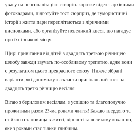
увагу на персоналізацію: створіть коротке відео з архівними
фотокадрами, підготуйте тост-сюрприз, де гумористичні
історії з життя пари переплітаються з ліричними
висновками, або організуйте невеликий квест, що нагадує
про їхні знакові місця.
Щирі привітання від дітей з двадцять третьою річницею
шлюбу завжди звучать по-особливому трепетно, адже вони
є результатом цього прекрасного союзу. Нижче зібрані
варіанти, які допоможуть скласти оригінальний тост на
двадцять третю річницю весілля:
Вітаю з бериловим весіллям, з успішно та благополучно
прожитими разом 23-ма роками життя! Бажаю твердого та
стійкого становища в житті, вірності та великому коханню,
яке з роками стає тільки глибшим.