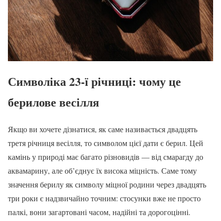
Символіка 23-ї річниці: чому це
берилове весілля
Якщо ви хочете дізнатися, як саме називається двадцять
третя річниця весілля, то символом цієї дати є берил. Цей
камінь у природі має багато різновидів — від смарагду до
аквамарину, але об’єднує їх висока міцність. Саме тому
значення берилу як символу міцної родини через двадцять
три роки є надзвичайно точним: стосунки вже не просто
палкі, вони загартовані часом, надійні та дорогоцінні.