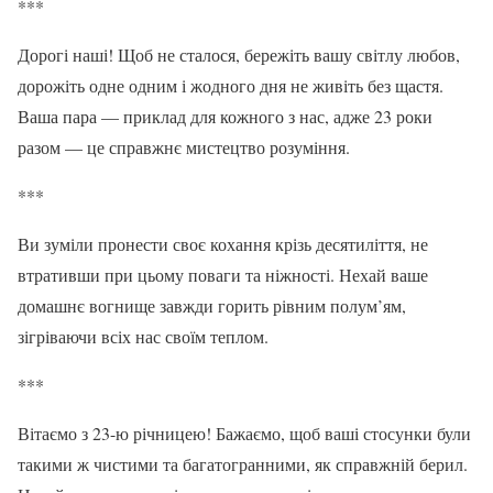
***
Дорогі наші! Щоб не сталося, бережіть вашу світлу любов,
дорожіть одне одним і жодного дня не живіть без щастя.
Ваша пара — приклад для кожного з нас, адже 23 роки
разом — це справжнє мистецтво розуміння.
***
Ви зуміли пронести своє кохання крізь десятиліття, не
втративши при цьому поваги та ніжності. Нехай ваше
домашнє вогнище завжди горить рівним полум’ям,
зігріваючи всіх нас своїм теплом.
***
Вітаємо з 23-ю річницею! Бажаємо, щоб ваші стосунки були
такими ж чистими та багатогранними, як справжній берил.