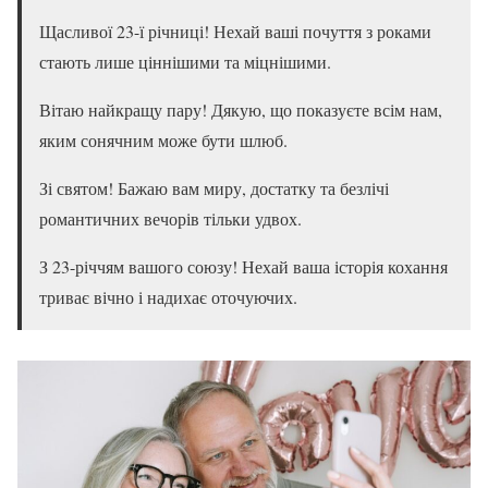
Щасливої 23-ї річниці! Нехай ваші почуття з роками
стають лише ціннішими та міцнішими.
Вітаю найкращу пару! Дякую, що показуєте всім нам,
яким сонячним може бути шлюб.
Зі святом! Бажаю вам миру, достатку та безлічі
романтичних вечорів тільки удвох.
З 23-річчям вашого союзу! Нехай ваша історія кохання
триває вічно і надихає оточуючих.