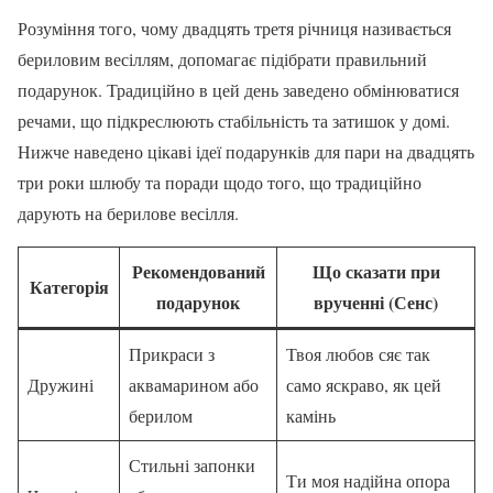
Розуміння того, чому двадцять третя річниця називається
бериловим весіллям, допомагає підібрати правильний
подарунок. Традиційно в цей день заведено обмінюватися
речами, що підкреслюють стабільність та затишок у домі.
Нижче наведено цікаві ідеї подарунків для пари на двадцять
три роки шлюбу та поради щодо того, що традиційно
дарують на берилове весілля.
Рекомендований
Що сказати при
Категорія
подарунок
врученні (Сенс)
Прикраси з
Твоя любов сяє так
Дружині
аквамарином або
само яскраво, як цей
берилом
камінь
Стильні запонки
Ти моя надійна опора