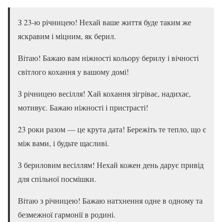
З 23-ю річницею! Нехай ваше життя буде таким же
яскравим і міцним, як берил.
Вітаю! Бажаю вам ніжності кольору берилу і вічності
світлого кохання у вашому домі!
З річницею весілля! Хай кохання зігріває, надихає,
мотивує. Бажаю ніжності і пристрасті!
23 роки разом — це крута дата! Бережіть те тепло, що є
між вами, і будьте щасливі.
З бериловим весіллям! Нехай кожен день дарує привід
для спільної посмішки.
Вітаю з річницею! Бажаю натхнення одне в одному та
безмежної гармонії в родині.