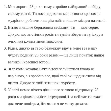
Моя дорога, 23 роки тому я зробив найкращий вибір у
своєму житті. Ти досі надихаєш мене своєю красою та
мудрістю, роблячи наш дім найтеплішим місцем на землі.
Вітаю з нашим бериловим весіллям! Ти — моє серце.
Дякую, що за стільки років ти зуміла зберегти ту іскру в
очах, яка колись мене підкорила.
Рідна, дякую за твою безмежну віру в мене і за нашу
чудову родину. 23 роки разом — це лише початок нашої
великої і красивої історії.
Зі святом, кохана! Бажаю тобі залишатися такою ж
чарівною, а я зроблю все, щоб твої очі щодня сяяли від
щастя. Дякую за твій затишок і турботу.
У світі немає нічого ціннішого за твою підтримку. 23
роки ми ділимо радість і труднощі, і за цей час ти стала
для мене повітрям, без якого я не можу дихати.