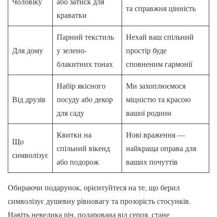
Чоловіку
або затиск для
та справжня цінність
краватки
Парний текстиль
Нехай ваш спільний
Для дому
у зелено-
простір буде
блакитних тонах
сповненим гармонії
Набір якісного
Ми захоплюємося
Від друзів
посуду або декор
міцністю та красою
для саду
вашої родини
Квитки на
Нові враження —
Що
спільний вікенд
найкраща оправа для
символізує
або подорож
ваших почуттів
Обираючи подарунок, орієнтуйтеся на те, що берил
символізує душевну рівновагу та прозорість стосунків.
Навіть невелика річ, подарована від серця, стане