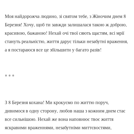
Моя найдорожча людино, зі святом тебе, з Жіночим днем ​​8
Березня! Хочу, щоб ти завжди залишалася такою ж доброю,
красивою, бажаною! Нехай очі твої сяють щастям, всі мрії
стануть реальністю, життя дарує тільки незабутні враження,
а я постараюся все це збільшити у багато разів!
* * *
З 8 Березня кохана! Ми крокуємо по життю поруч,
дивимося в одну сторону, любов наша з кожним днем ​​стає
все сильнішою. Нехай же вона наповнює твоє життя
яскравими враженнями, незабутніми миттєвостями,