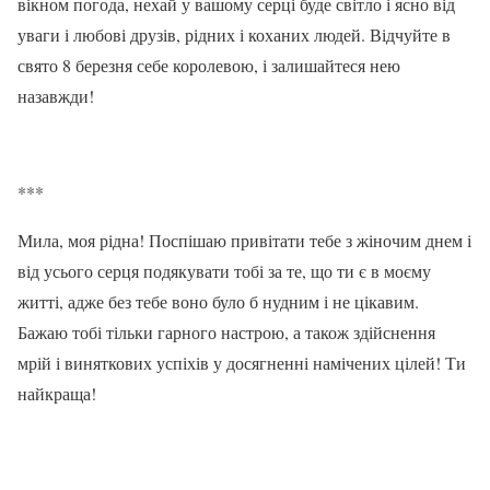
вікном погода, нехай у вашому серці буде світло і ясно від
уваги і любові друзів, рідних і коханих людей. Відчуйте в
свято 8 березня себе королевою, і залишайтеся нею
назавжди!
***
Мила, моя рідна! Поспішаю привітати тебе з жіночим днем ​​і
від усього серця подякувати тобі за те, що ти є в моєму
житті, адже без тебе воно було б нудним і не цікавим.
Бажаю тобі тільки гарного настрою, а також здійснення
мрій і виняткових успіхів у досягненні намічених цілей! Ти
найкраща!