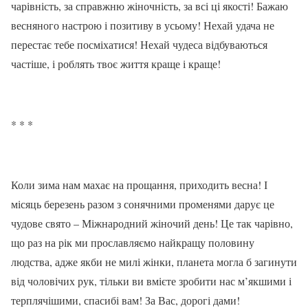
чарівність, за справжню жіночність, за всі ці якості! Бажаю
весняного настрою і позитиву в усьому! Нехай удача не
перестає тебе посміхатися! Нехай чудеса відбуваються
частіше, і роблять твоє життя краще і краще!
* * *
Коли зима нам махає на прощання, приходить весна! І
місяць березень разом з сонячними променями дарує це
чудове свято – Міжнародний жіночий день! Це так чарівно,
що раз на рік ми прославляємо найкращу половину
людства, адже якби не милі жінки, планета могла б загинути
від чоловічих рук, тільки ви вмієте зробити нас м’якшими і
терплячішими, спасибі вам! За Вас, дорогі дами!