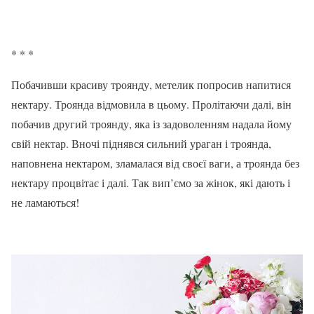
* * *
Побачивши красиву троянду, метелик попросив напитися
нектару. Троянда відмовила в цьому. Пролітаючи далі, він
побачив другий троянду, яка із задоволенням надала йому
свій нектар. Вночі піднявся сильний ураган і троянда,
наповнена нектаром, зламалася від своєї ваги, а троянда без
нектару процвітає і далі. Так вип’ємо за жінок, які дають і
не ламаються!