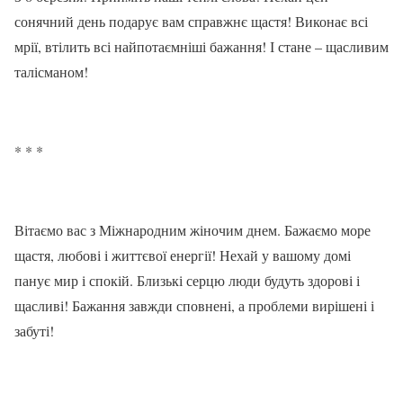
сонячний день подарує вам справжнє щастя! Виконає всі
мрії, втілить всі найпотаємніші бажання! І стане – щасливим
талісманом!
* * *
Вітаємо вас з Міжнародним жіночим днем. Бажаємо море
щастя, любові і життєвої енергії! Нехай у вашому домі
панує мир і спокій. Близькі серцю люди будуть здорові і
щасливі! Бажання завжди сповнені, а проблеми вирішені і
забуті!