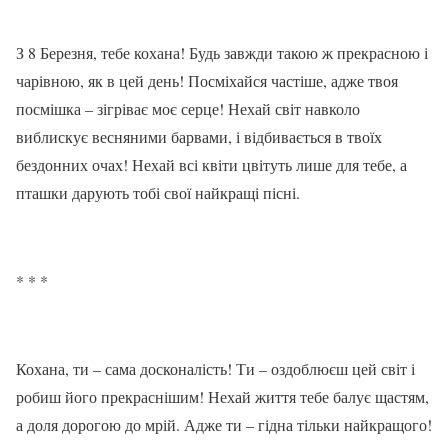
З 8 Березня, тебе кохана! Будь завжди такою ж прекрасною і
чарівною, як в цей день! Посміхайся частіше, адже твоя
посмішка – зігріває моє серце! Нехай світ навколо
виблискує весняними барвами, і відбивається в твоїх
бездонних очах! Нехай всі квіти цвітуть лише для тебе, а
пташки дарують тобі свої найкращі пісні.
* * *
Кохана, ти – сама досконалість! Ти – оздоблюєш цей світ і
робиш його прекраснішим! Нехай життя тебе балує щастям,
а доля дорогою до мрій. Адже ти – гідна тільки найкращого!