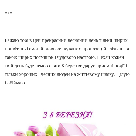
***
Бажаю тобі в цей прекрасний весняний день тільки щирих
привітань і емоцій, довгоочікуваних пропозицій і зізнань, а
також щирих посмішок і чудового настрою. Нехай кожен
твій день буде немов свято 8 березня: дарує приємні події і
тільки хороших і чесних людей на життєвому шляху. Цілую
і обіймаю!