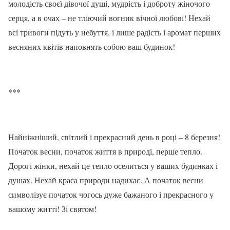
молодість своєї дівочої душі, мудрість і доброту жіночого
серця, а в очах – не тліючий вогник вічної любові! Нехай
всі тривоги підуть у небуття, і лише радість і аромат перших
весняних квітів наповнять собою ваш будинок!
***
Найніжніший, світлий і прекрасний день в році – 8 березня!
Початок весни, початок життя в природі, перше тепло.
Дорогі жінки, нехай це тепло оселиться у ваших будинках і
душах. Нехай краса природи надихає. А початок весни
символізує початок чогось дуже бажаного і прекрасного у
вашому житті! Зі святом!