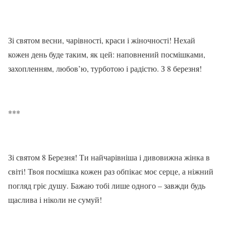
Зі святом весни, чарівності, краси і жіночності! Нехай
кожен день буде таким, як цей: наповнений посмішками,
захопленням, любов’ю, турботою і радістю. З 8 березня!
***
Зі святом 8 Березня! Ти найчарівніша і дивовижна жінка в
світі! Твоя посмішка кожен раз обпікає моє серце, а ніжний
погляд гріє душу. Бажаю тобі лише одного – завжди будь
щаслива і ніколи не сумуй!