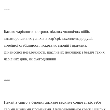
***
Бажаю чарівного настрою, ніжних чоловічих обіймів,
запаморочливих успіхів в кар’єрі, захоплень до душі,
сімейної стабільності, яскравих емоцій і вражень,
фінансової незалежності, щасливих посмішок і безліч таких
чарівних днів, як сьогоднішній!
***
Нехай в свято 8 березня ласкаве весняне сонце зігріє тебе
своїми ніжними променями. Неперевершеної краси і щирих