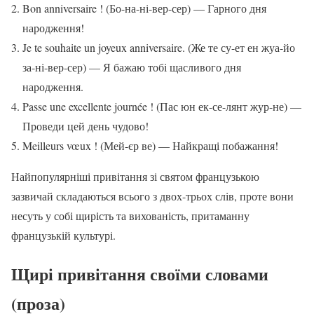
Bon anniversaire ! (Бо-на-ні-вер-сер) — Гарного дня
народження!
Je te souhaite un joyeux anniversaire. (Же те су-ет ен жуа-йо
за-ні-вер-сер) — Я бажаю тобі щасливого дня
народження.
Passe une excellente journée ! (Пас юн ек-се-лянт жур-не) —
Проведи цей день чудово!
Meilleurs vœux ! (Мей-єр ве) — Найкращі побажання!
Найпопулярніші привітання зі святом французькою
зазвичай складаються всього з двох-трьох слів, проте вони
несуть у собі щирість та вихованість, притаманну
французькій культурі.
Щирі привітання своїми словами
(проза)