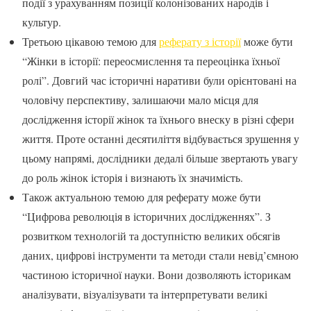
події з урахуванням позиції колонізованих народів і
культур.
Третьою цікавою темою для
реферату з історії
може бути
“Жінки в історії: переосмислення та переоцінка їхньої
ролі”. Довгий час історичні наративи були орієнтовані на
чоловічу перспективу, залишаючи мало місця для
дослідження історії жінок та їхнього внеску в різні сфери
життя. Проте останні десятиліття відбувається зрушення у
цьому напрямі, дослідники дедалі більше звертають увагу
до роль жінок історія і визнають їх значимість.
Також актуальною темою для реферату може бути
“Цифрова революція в історичних дослідженнях”. З
розвитком технологій та доступністю великих обсягів
даних, цифрові інструменти та методи стали невід’ємною
частиною історичної науки. Вони дозволяють історикам
аналізувати, візуалізувати та інтерпретувати великі