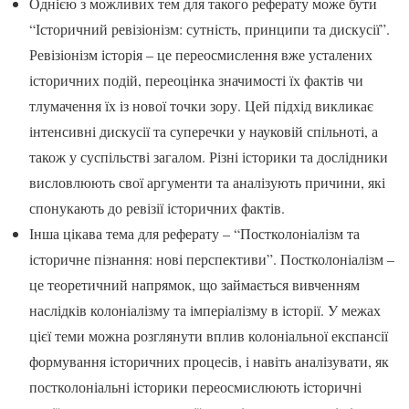
Однією з можливих тем для такого реферату може бути
“Історичний ревізіонізм: сутність, принципи та дискусії”.
Ревізіонізм історія – це переосмислення вже усталених
історичних подій, переоцінка значимості їх фактів чи
тлумачення їх із нової точки зору. Цей підхід викликає
інтенсивні дискусії та суперечки у науковій спільноті, а
також у суспільстві загалом. Різні історики та дослідники
висловлюють свої аргументи та аналізують причини, які
спонукають до ревізії історичних фактів.
Інша цікава тема для реферату – “Постколоніалізм та
історичне пізнання: нові перспективи”. Постколоніалізм –
це теоретичний напрямок, що займається вивченням
наслідків колоніалізму та імперіалізму в історії. У межах
цієї теми можна розглянути вплив колоніальної експансії
формування історичних процесів, і навіть аналізувати, як
постколоніальні історики переосмислюють історичні