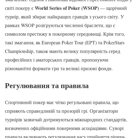
World Series of Poker (WSOP)
світі покеру є
— щорічний
турнір, який збирає найкращих гравців з усього світу. У
рамках WSOP розігруються численні браслети, що є
символом престижу в покерному середовищі. Крім того,
такі змагання, як European Poker Tour (EPT) та PokerStars
Championship, також мають велику популярність серед
професійних і аматорських гравців, пропонуючи
різноманітні формати гри та великі призові фонди.
Регулювання та правила
Спортивний покер має чітко регульовані правила, що
сприяють справедливій та прозорій грі. Організатори
турнірів зазвичай дотримуються міжнародних стандартів,
визначених офіційними покерними асоціаціями. Суворі
правила включають регулювання часу прийняття рішень,