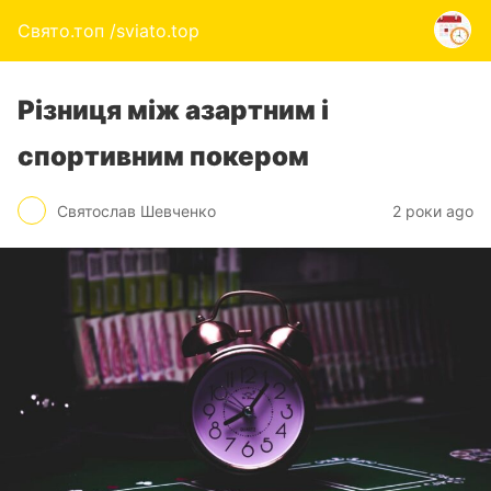
Свято.топ /sviato.top
Різниця між азартним і
спортивним покером
Святослав Шевченко
2 роки ago