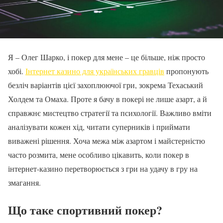
Я – Олег Шарко, і покер для мене – це більше, ніж просто
хобі.
Інтернет казино для українських гравців
пропонують
безліч варіантів цієї захоплюючої гри, зокрема Техаський
Холдем та Омаха. Проте я бачу в покері не лише азарт, а й
справжнє мистецтво стратегії та психології. Важливо вміти
аналізувати кожен хід, читати суперників і приймати
виважені рішення. Хоча межа між азартом і майстерністю
часто розмита, мене особливо цікавить, коли покер в
інтернет-казино перетворюється з гри на удачу в гру на
змагання.
Що таке спортивний покер?