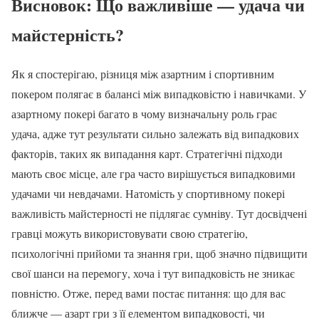
Висновок: Що важливіше — удача чи
майстерність?
Як я спостерігаю, різниця між азартним і спортивним
покером полягає в балансі між випадковістю і навичками. У
азартному покері багато в чому визначальну роль грає
удача, адже тут результати сильно залежать від випадкових
факторів, таких як випадання карт. Стратегічні підходи
мають своє місце, але гра часто вирішується випадковими
удачами чи невдачами. Натомість у спортивному покері
важливість майстерності не підлягає сумніву. Тут досвідчені
гравці можуть використовувати свою стратегію,
психологічні прийоми та знання гри, щоб значно підвищити
свої шанси на перемогу, хоча і тут випадковість не зникає
повністю. Отже, перед вами постає питання: що для вас
ближче — азарт гри з її елементом випадковості, чи