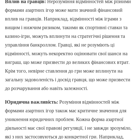
Вплив на гравців:
Нерозуміння відмінностей між різними
формами азартних ігор може мати значний фінансовий
вплив на гравців. Наприклад, відмінності між іграми з
вищим і нижчим ризиком, такими як спортивні ставки та
казино-ігри, можуть вплинути на стратегічні рішення та
управління банкроллом. Гравці, які не розуміють ці
відмінності, можуть некоректно оцінювати свої шанси на
виграш, що може призвести до великих фінансових втрат.
Крім того, невірне ставлення до гри може вплинути на
загальну задоволеність і досвід гравця, що може призвести
до розчарування або навіть залежності.
Юридична важливість:
Розуміння відмінностей між
формами азартних ігор також має критичне значення для
уникнення юридичних проблем. Кожна форма азартної
діяльності має свої правові регуляції, і не завжди зрозуміло,
які з них застосовуються до конкретної гри. Наприклад,