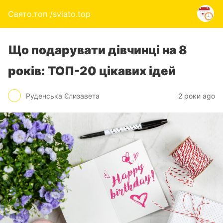
Свято.топ /sviato.top
Що подарувати дівчинці на 8
років: ТОП-20 цікавих ідей
Руденська Єлизавета
2 роки ago