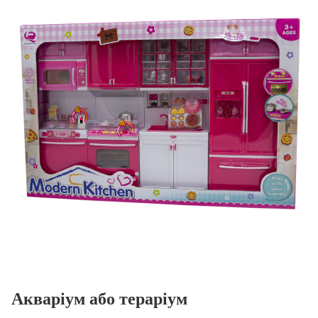
Акваріум або тераріум