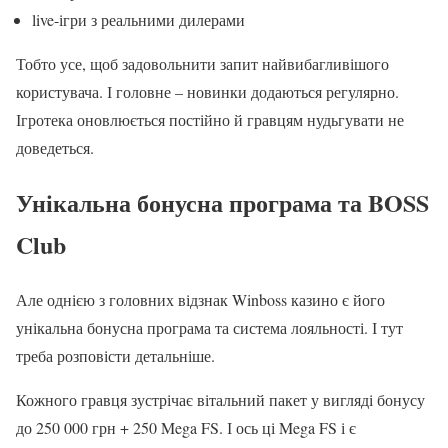
live-ігри з реальними дилерами
Тобто усе, щоб задовольнити запит найвибагливішого
користувача. І головне – новинки додаються регулярно.
Ігротека оновлюється постійно й гравцям нудьгувати не
доведеться.
Унікальна бонусна програма та BOSS
Club
Але однією з головних відзнак Winboss казино є його
унікальна бонусна програма та система лояльності. І тут
треба розповісти детальніше.
Кожного гравця зустрічає вітальний пакет у вигляді бонусу
до 250 000 грн + 250 Mega FS. І ось ці Mega FS і є