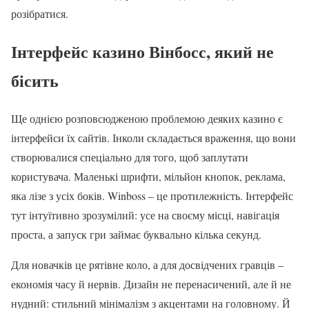
розібратися.
Інтерфейс казино Вінбосс, який не
бісить
Ще однією розповсюдженою проблемою деяких казино є
інтерфейси їх сайтів. Інколи складається враження, що вони
створювалися спеціально для того, щоб заплутати
користувача. Маленькі шрифти, мільйон кнопок, реклама,
яка лізе з усіх боків. Winboss – це протилежність. Інтерфейс
тут інтуїтивно зрозумілий: усе на своєму місці, навігація
проста, а запуск гри займає буквально кілька секунд.
Для новачків це рятівне коло, а для досвідчених гравців –
економія часу й нервів. Дизайн не перенасичений, але й не
нудний: стильний мінімалізм з акцентами на головному. Й