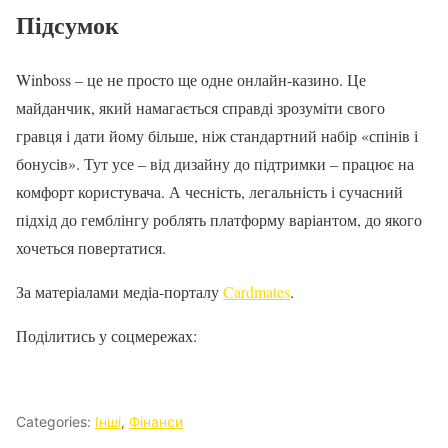
Підсумок
Winboss – це не просто ще одне онлайн-казино. Це
майданчик, який намагається справді зрозуміти свого
гравця і дати йому більше, ніж стандартний набір «спінів і
бонусів». Тут усе – від дизайну до підтримки – працює на
комфорт користувача. А чесність, легальність і сучасний
підхід до гемблінгу роблять платформу варіантом, до якого
хочеться повертатися.
За матеріалами медіа-порталу
Cardmates
.
Поділитись у соцмережах:
Categories:
Інші
,
Фінанси