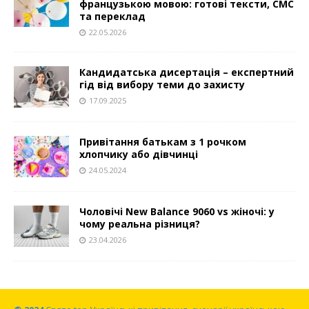
французькою мовою: готові тексти, СМС
та переклад
22.05.2026
Кандидатська дисертація – експертний
гід від вибору теми до захисту
17.09.2025
Привітання батькам з 1 рочком
хлопчику або дівчинці
24.05.2024
Чоловічі New Balance 9060 vs жіночі: у
чому реальна різниця?
23.04.2026