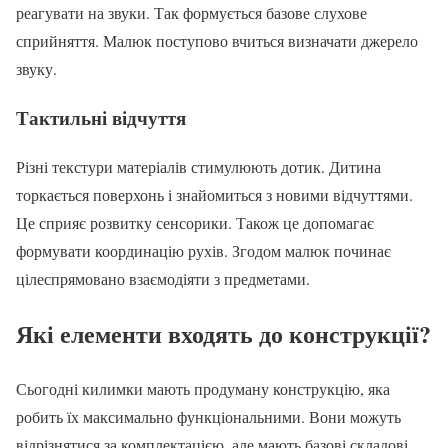
реагувати на звуки. Так формується базове слухове
сприйняття. Малюк поступово вчиться визначати джерело
звуку.
Тактильні відчуття
Різні текстури матеріалів стимулюють дотик. Дитина
торкається поверхонь і знайомиться з новими відчуттями.
Це сприяє розвитку сенсорики. Також це допомагає
формувати координацію рухів. Згодом малюк починає
цілеспрямовано взаємодіяти з предметами.
Які елементи входять до конструкції?
Сьогодні килимки мають продуману конструкцію, яка
робить їх максимально функціональними. Вони можуть
відрізнятися за комплектацією, але мають базові складові.