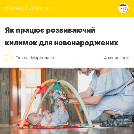
Свято.топ /sviato.top
Як працює розвиваючий
килимок для новонароджених
Ткачук Мирослава
4 місяці ago