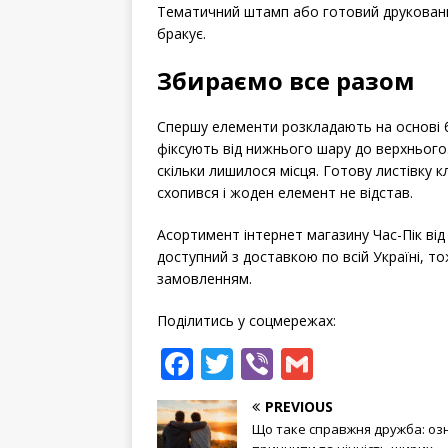
Тематичний штамп або готовий друковани
бракує.
Збираємо все разом
Спершу елементи розкладають на основі б
фіксують від нижнього шару до верхнього.
скільки лишилося місця. Готову листівку к
схопився і жоден елемент не відстав.
Асортимент інтернет магазину Час-Пік від 
доступний з доставкою по всій Україні, т
замовленням.
Поділитись у соцмережах:
F
T
Vi
G
a
w
b
m
PREVIOUS
c
it
e
ai
Що таке справжня дружба: оз