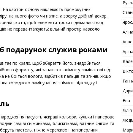
Русл
и. На картон-основу наклеюють прямокутник
Стан
ру, на нього фото чи напис, а зверху дрібний декор.
Ярос
онній скотч, щоб елементи трохи піднімалися над
ицію не перевантажують: вільний простір навколо
Алін
Анас
б подарунок служив роками
Арін
Вале
ицвітає по краях. Щоб зберегти його, знадобиться
ібного формату, які запаюють знімок у ламінаторі під
Вікто
не боїться вологи, відбитків пальців та згинів. Якщо
Ганн
вка холодного ламінування: знімаєш підкладку і
Дари
Єва
иль
Лілія
я народження пасують яскраві кольори, кульки і паперове
Люд
лодній гамі зі сніжинками, блискітками, ватним снігом та
Мар
 беруть пастель, ніжне мереживо і напівперлини.