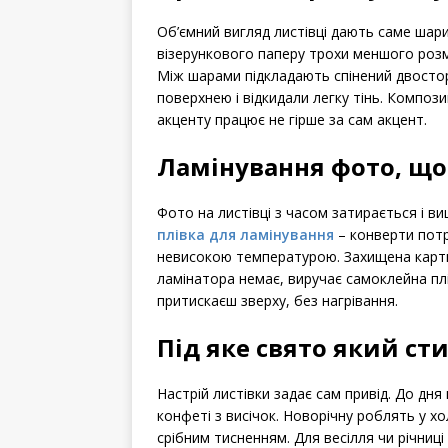
Об’ємний вигляд листівці дають саме шар
візерункового паперу трохи меншого розмі
Між шарами підкладають спінений двостор
поверхнею і відкидали легку тінь. Композ
акценту працює не гірше за сам акцент.
Ламінування фото, що
Фото на листівці з часом затирається і в
плівка для ламінування
– конверти потр
невисокою температурою. Захищена картка 
ламінатора немає, виручає самоклейна плі
притискаєш зверху, без нагрівання.
Під яке свято який ст
Настрій листівки задає сам привід. До дн
конфеті з висічок. Новорічну роблять у хо
срібним тисненням. Для весілля чи річниці