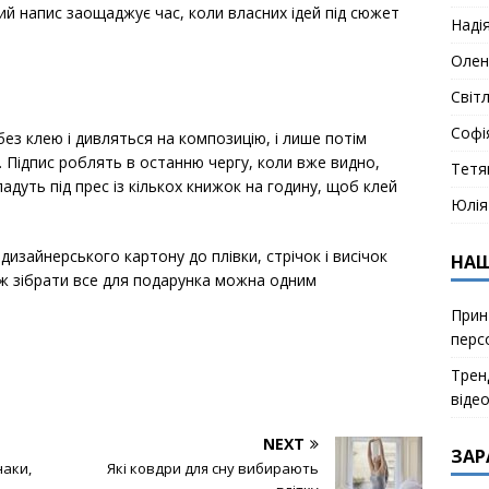
й напис заощаджує час, коли власних ідей під сюжет
Наді
Олен
Світ
Софі
ез клею і дивляться на композицію, і лише потім
 Підпис роблять в останню чергу, коли вже видно,
Тетя
ладуть під прес із кількох книжок на годину, щоб клей
Юлія
дизайнерського картону до плівки, стрічок і висічок
НАШ
ож зібрати все для подарунка можна одним
Прин
перс
Тренд
віде
NEXT
ЗАР
наки,
Які ковдри для сну вибирають