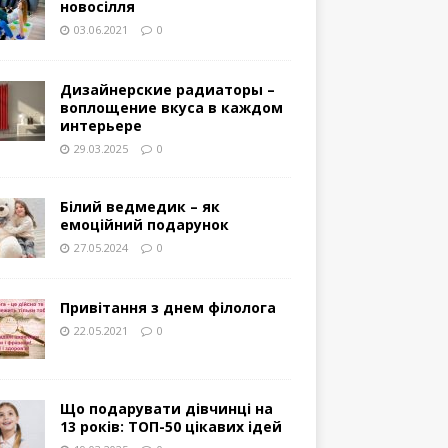
новосілля
03.06.2021
0
Дизайнерские радиаторы –
воплощение вкуса в каждом
интерьере
29.03.2025
0
Білий ведмедик – як
емоційний подарунок
27.05.2024
0
Привітання з днем філолога
22.05.2021
0
Що подарувати дівчинці на
13 років: ТОП-50 цікавих ідей