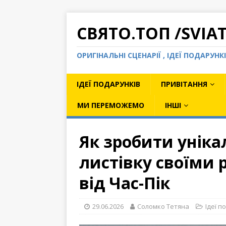
СВЯТО.ТОП /SVIA
ОРИГІНАЛЬНІ СЦЕНАРІЇ , ІДЕЇ ПОДАРУН
ІДЕЇ ПОДАРУНКІВ
ПРИВІТАННЯ
МИ ПЕРЕМОЖЕМО
ІНШІ
Як зробити уніка
листівку своїми 
від Час-Пік
29.06.2026
Соломко Тетяна
Ідеї п