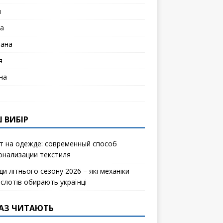
я
а
лана
я
на
 ВИБІР
т на одежде: современный способ
онализации текстиля
и літнього сезону 2026 – які механіки
ослотів обирають українці
АЗ ЧИТАЮТЬ