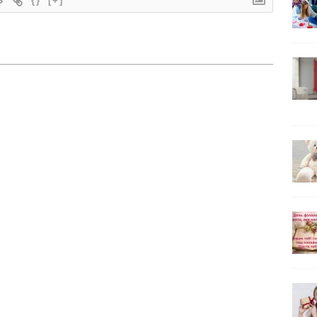
{}
[+]