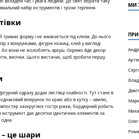
ї вкладені час і увага людини. До свят зібрати таку
МИ 
імальний набір інструментів і трохи терпіння.
тівки
ПРИ
ий тримає форму і не жмакається під клеєм. До нього
 з візерунками, фігурні ножиці, клей у вигляді
Андр
, бо вони не жолоблять аркуш. Окремо йде декор:
квіти, висічки. Цього вистачає, щоб зробити першу
Арте
Сергі
и
Влад
Дми
фігурний одразу додає листівці охайності. Тут стане в
є однаковий візерунок по краю або в кутку – хвилю,
Мар
омпостер заокруглює гострі ріжки, бордюрний робить
Миха
н інструмент дає десятки ідентичних елементів за
 одна.
Олег
Рома
 – це шари