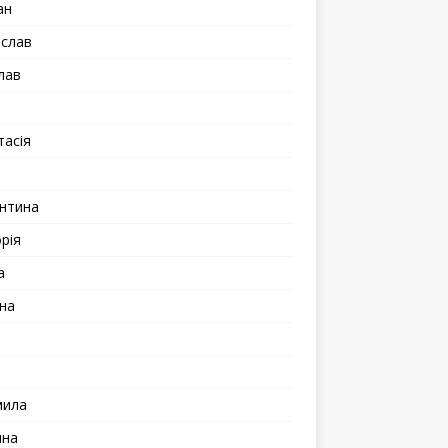
ан
іслав
лав
а
тасія
а
нтина
рія
а
на
мила
ина