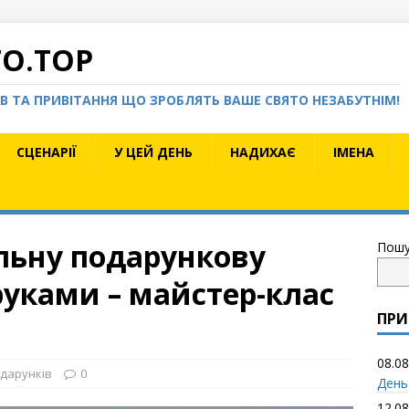
TO.TOP
КІВ ТА ПРИВІТАННЯ ЩО ЗРОБЛЯТЬ ВАШЕ СВЯТО НЕЗАБУТНІМ!
СЦЕНАРІЇ
У ЦЕЙ ДЕНЬ
НАДИХАЄ
ІМЕНА
льну подарункову
Пошу
руками – майстер-клас
ПРИ
08.08
одарунків
0
День
12.08