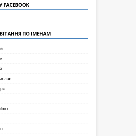
У FACEBOOK
ВІТАННЯ ПО ІМЕНАМ
ій
м
й
ислав
тро
к
йло
н