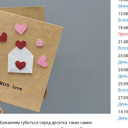
Міжн
13.08
Всес
19.08
Прео
21.08
Всес
23.08
День
24.08
День
25.09
Всесв
27.09
День 
14.10
День
обажанням губиться серед десятка таких самих.