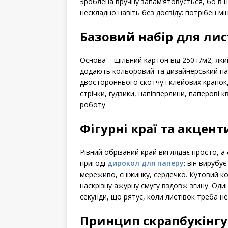
Зроблена вручну запам’ятовується, бо в не
нескладно навіть без досвіду: потрібен мін
Базовий набір для лис
Основа – щільний картон від 250 г/м2, як
додають кольоровий та дизайнерський папір
двостороннього скотчу і клейових крапок
стрічки, ґудзики, напівперлини, паперові 
роботу.
Фігурні краї та акцент
Рівний обрізаний край виглядає просто, а 
пригоді
дирокол для паперу
: він вирубу
мереживо, сніжинку, сердечко. Кутовий к
наскрізну ажурну смугу вздовж згину. Оди
секунди, що рятує, коли листівок треба не
Принцип скрапбукінгу