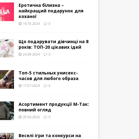
Еротична білизна –
найкращий подарунок для
коханої
16.10.2024
0
Що подарувати дівчинці на 8
років: ТОП-20 цікавих ідей
26.08.2024
0
Топ-5 стильных унисекс-
часов для любого образа
17.07.2024
0
Асортимент продукції М-Так:
повний огляд
20.06.2026
0
Веселі ігри та конкурси на