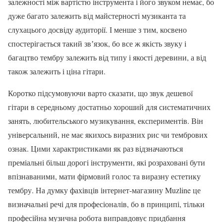
залежності між вартістю інструмента і його звуком немає, бо
дуже багато залежить від майстерності музиканта та
слухацього досвіду аудиторії. І менше з тим, косвено
спостерігається такий звʼязок, бо все ж якість звуку і
багацтво тембру залежить від типу і якості деревини, а від
також залежить і ціна гітари.
Коротко підсумовуючи варто сказати, що звук дешевої
гітари в середньому достатньо хороший для систематичних
занять, любительського музикування, експериментів. Він
універсальний, не має якихось виразних рис чи тембрових
ознак. Цими характристиками як раз відзначаються
преміальні більш дорогі інструменти, які розраховані бути
впізнаваними, мати фірмовий голос та виразну естетику
тембру. На думку фахівців інтернет-магазину Muzline це
визначальні речі для професіоналів, бо в принципі, тільки
професійна музична робота виправдовує придбання