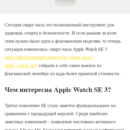
Сегодня смарт-часы это полноценный инструмент для
здоровья, спорта и безопасности. И если раньше за всем
этим нужно было идти к флагманским моделям, то теперь
ситуация изменилась: смарт-часы Apple Watch SE 3
https://allo.ua/ru/smart-chasy/serija_smart_chasy-
apple_watch_se3/
собрали в себе самое важное из
флагманской линейки по куда более приятной стоимости.
Чем интересна Apple Watch SE 3?
Третье поколение SE стало заметно функциональнее по
сравнению с предыдущей версией. Среди наиболее
заметных изменений – появление постоянно активного
экрана Always-On, благодаря которому важная информация