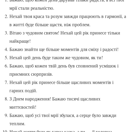
мрії стали реальністю.
Нехай твоя краса та розум завжди працюють в гармонії, а
в житті буде більше щастя, ніж проблем.
Вітаю з чудовим святом! Нехай цей рік принесе тільки
найкраще!
Бажаю знайти ще більше моментів для сміху і радості!
Нехай цей день буде таким же чудовим, як ти!
Бажаю, щоб кожен твій день був сповнений усмішок і
приємних сюрпризів.
Нехай цей рік принесе більше щасливих моментів і
гарних подій.
З Днем народження! Бажаю тисячі щасливих
миттєвостей!
Бажаю, щоб усі твої мрії збулася, а серце було завжди
теплим.
Нехай життя буде як гарна казка, а ти — її головна