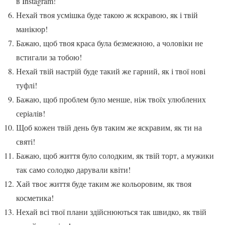
в Instagram!
Нехай твоя усмішка буде такою ж яскравою, як і твій
манікюр!
Бажаю, щоб твоя краса була безмежною, а чоловіки не
встигали за тобою!
Нехай твій настрій буде такий же гарний, як і твої нові
туфлі!
Бажаю, щоб проблем було менше, ніж твоїх улюблених
серіалів!
Щоб кожен твій день був таким же яскравим, як ти на
святі!
Бажаю, щоб життя було солодким, як твій торт, а мужики
так само солодко дарували квіти!
Хай твоє життя буде таким же кольоровим, як твоя
косметика!
Нехай всі твої плани здійснюються так швидко, як твій