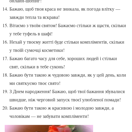
онлайн-шопінг!
Бажаю, щоб твоя краса не зникала, як погода влітку —
завжди тепла та яскрава!
Вітаємо з твоїм святом! Бажаємо стільки ж щастя, скільки
у тебе туфель в шафі!
Нехай у твоєму житті буде стільки компліментів, скільки
у твоїй сумочці косметики!
Бажаю багато часу для себе, хороших людей і стільки
свят, скільки в тебе суконь!
Бажаю бути такою ж чудовою завжди, як у цей день, коли
ми святкуємо твоє свято!
З Днем народження! Бажаю, щоб твої бажання збувалися
швидше, ніж черговий запуск твоєї улюбленої помади!
Бажаю бути такою ж красивою і молодою завжди, а
чоловікам — не забувати компліменти!