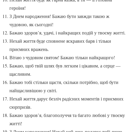
героїня!
З Днем народження! Бажаю бути завжди такою ж
чудовою, як сьогодні!
Бажаю здоров’я, удачі, і найкращих подій у твоєму житті.
Нехай життя буде сповнене яскравих барв і тільки
приємних вражень.
Вітаю з чудовим святом! Бажаю тільки найкращого!
Бажаю, щоб твій шлях був легким і цікавим, а серце —
щасливим.
Бажаю тобі стільки щастя, скільки потрібно, щоб бути
найщасливішою у світі.
Нехай життя дарує безліч радісних моментів і приємних
сюрпризів.
Бажаю здоров’я, благополуччя та багато любові у твоєму
житті!
З Днем народження! Нехай цей день подарує тобі лише