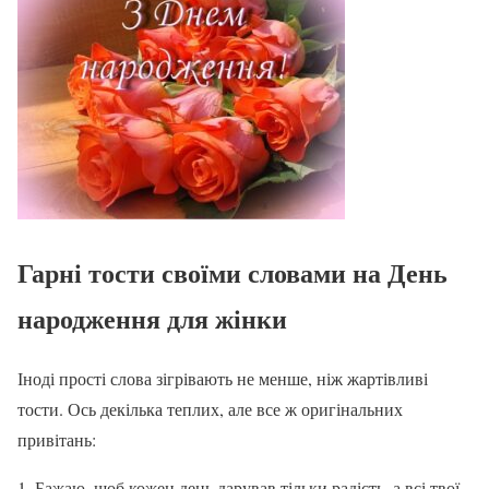
Гарні тости своїми словами на День
народження для жінки
Іноді прості слова зігрівають не менше, ніж жартівливі
тости. Ось декілька теплих, але все ж оригінальних
привітань:
Бажаю, щоб кожен день дарував тільки радість, а всі твої