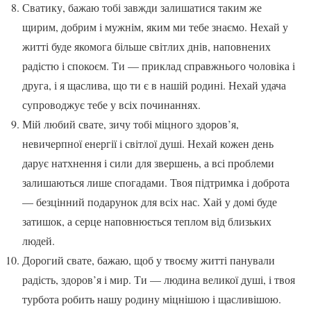
Сватику, бажаю тобі завжди залишатися таким же
щирим, добрим і мужнім, яким ми тебе знаємо. Нехай у
житті буде якомога більше світлих днів, наповнених
радістю і спокоєм. Ти — приклад справжнього чоловіка і
друга, і я щаслива, що ти є в нашій родині. Нехай удача
супроводжує тебе у всіх починаннях.
Мій любий свате, зичу тобі міцного здоров’я,
невичерпної енергії і світлої душі. Нехай кожен день
дарує натхнення і сили для звершень, а всі проблеми
залишаються лише спогадами. Твоя підтримка і доброта
— безцінний подарунок для всіх нас. Хай у домі буде
затишок, а серце наповнюється теплом від близьких
людей.
Дорогий свате, бажаю, щоб у твоєму житті панували
радість, здоров’я і мир. Ти — людина великої душі, і твоя
турбота робить нашу родину міцнішою і щасливішою.