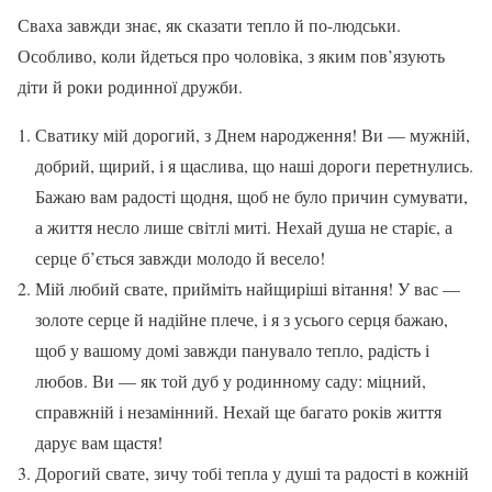
Сваха завжди знає, як сказати тепло й по-людськи.
Особливо, коли йдеться про чоловіка, з яким пов’язують
діти й роки родинної дружби.
Сватику мій дорогий, з Днем народження! Ви — мужній,
добрий, щирий, і я щаслива, що наші дороги перетнулись.
Бажаю вам радості щодня, щоб не було причин сумувати,
а життя несло лише світлі миті. Нехай душа не старіє, а
серце б’ється завжди молодо й весело!
Мій любий свате, прийміть найщиріші вітання! У вас —
золоте серце й надійне плече, і я з усього серця бажаю,
щоб у вашому домі завжди панувало тепло, радість і
любов. Ви — як той дуб у родинному саду: міцний,
справжній і незамінний. Нехай ще багато років життя
дарує вам щастя!
Дорогий свате, зичу тобі тепла у душі та радості в кожній