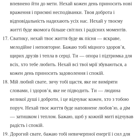
впевнено йти до мети. Нехай кожен день приносить нові
враження і приємні несподіванки. Твоя доброта і
відповідальність надихають усіх нас. Нехай у твоєму
житті буде якомога більше світлих і радісних моментів.
Сватику, нехай твоє життя буде як пісня — яскраве,
мелодійне і неповторне. Бажаю тобі міцного здоров’я,
щирих друзів і тепла в серці. Ти — опора і підтримка для
всіх, хто тебе любить. Нехай всі твої мрії збуваються, а
кожен день приносить задоволення і спокій.
Мій любий свате, зичу тобі щастя, яке не виміряти
словами, і здоров’я, яке не підводить. Ти — людина
великої душі і доброти, і це відчуває кожен, хто з тобою
поруч. Нехай твоє життя буде наповнене любов’ю, а дім
— затишком і теплом. Бажаю, щоб у кожній миті відчував
радість і спокій.
Дорогий свате, бажаю тобі невичерпної енергії і сил для