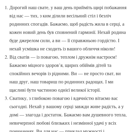
Дорогий наш свате, у ваш день прийміть щирі побажання
від нас — тих, з ким ділили весільний стіл і безліч
родинних спогадів. Бажаємо, щоб радість жила в серці, а
кожен новий день був сповнений гармонії. Нехай родина
буде джерелом сили, а ви — її справжньою гордістю. І
нехай усмішка не сходить із вашого обличчя ніколи!
Від сватів — із повагою, теплом і дружнім настроєм!
Бажаємо міцного здоров’я, щирих обіймів дітей та
спокійних вечорів із рідними. Ви — не просто сват, ви
наш друг, наш товариш по родинних радощах. І ми
щасливі бути частиною однієї великої історії.
Сватику, з глибокою повагою і вдячністю вітаємо вас
сьогодні. Нехай у вашому серці завжди живе радість, а у
домі — злагода і достаток. Бажаємо вам душевного тепла,
невичерпної любові близьких і незмінної удачі у всіх
починаннях. Ви для нас — приклад мужності і