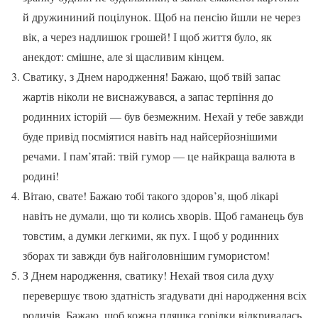
й дружининий поцілунок. Щоб на пенсію йшли не через
вік, а через надлишок грошей! І щоб життя було, як
анекдот: смішне, але зі щасливим кінцем.
Сватику, з Днем народження! Бажаю, щоб твій запас
жартів ніколи не виснажувався, а запас терпіння до
родинних історій — був безмежним. Нехай у тебе завжди
буде привід посміятися навіть над найсерйознішими
речами. І пам’ятай: твій гумор — це найкраща валюта в
родині!
Вітаю, свате! Бажаю тобі такого здоров’я, щоб лікарі
навіть не думали, що ти колись хворів. Щоб гаманець був
товстим, а думки легкими, як пух. І щоб у родинних
зборах ти завжди був найголовнішим гумористом!
З Днем народження, сватику! Нехай твоя сила духу
перевершує твою здатність згадувати дні народження всіх
родичів. Бажаю, щоб кожна пляшка горілки відкривалась