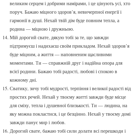
великим серцем і добрими намірами, і це цінують усі, хто
поруч. Бажаю міцного здоров’я, невичерпної енергії і
гармонії в душі. Нехай твій дім буде повним тепла, а
родина — міцною і дружньою.
Мій дорогий свате, дякую тобі за те, що завжди
підтримуєш і надихаєш своїм прикладом. Нехай здоров’я
буде міцним, а життя — наповненим щасливими
моментами. Ти — справжній друг і надійна опора для
всієї родини. Бажаю тобі радості, любові і спокою в
кожному дні.
Сватику, зичу тобі мудрості, терпіння і великої радості від
простих речей. Нехай у твоєму житті завжди буде місце
для сміху, тепла і душевної близькості. Ти — людина, на
яку можна покластися, і це безцінно. Нехай у твоєму домі
завжди панує мир і любов.
Дорогий свате, бажаю тобі сили долати всі перешкоди і