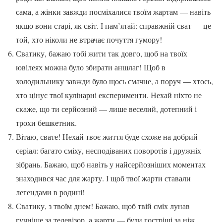
сама, а жінки завжди посміхалися твоїм жартам — навіть
якщо вони старі, як світ. І пам’ятай: справжній сват — це
той, хто ніколи не втрачає почуття гумору!
Сватику, бажаю тобі жити так довго, щоб на твоїх
ювілеях можна було збирати аншлаг! Щоб в
холодильнику завжди було щось смачне, а поруч — хтось,
хто цінує твої кулінарні експерименти. Нехай ніхто не
скаже, що ти серйозний — лише веселий, дотепний і
трохи бешкетник.
Вітаю, свате! Нехай твоє життя буде схоже на добрий
серіал: багато сміху, несподіваних поворотів і дружніх
зібрань. Бажаю, щоб навіть у найсерйозніших моментах
знаходився час для жарту. І щоб твої жарти ставали
легендами в родині!
Сватику, з твоїм днем! Бажаю, щоб твій сміх лунав
гучніше за телевізор, а жарти — були гостріші за ніж.