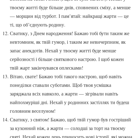
твоєму житті буде більше днів, сповнених сміху, а менше
— морщин від турбот. І пам’ятай: найкращі жарти — це
ті, що об’єднують родину.
Сватику, з Днем народження! Бажаю тобі бути таким же
невтомним, як твій гумор, і таким же невичерпним, як
запас анекдотів. Нехай у твоєму житті буде менше
серйозності і більше святкового настрою. І щоб кожен
твій жарт закінчувався оплесками!
Вітаю, свате! Бажаю тобі такого настрою, щоб навіть
понеділки ставали суботами. Щоб твоя усмішка
заряджала всіх навколо, а жарти — зігрівали навіть
найпохмуріші дні. Нехай у родинних застіллях ти будеш
головним веселуном!
Сватику, з святом! Бажаю, щоб твій гумор був гостріший
за кухонний ніж, а жарти — солодші за торт на твоєму
святі. Нехай кожен день приносить нові історії, які можна