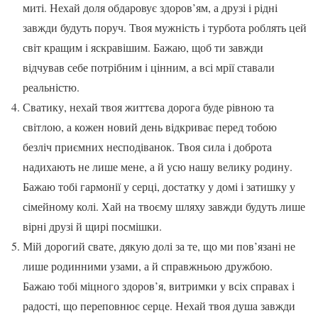
миті. Нехай доля обдаровує здоров’ям, а друзі і рідні
завжди будуть поруч. Твоя мужність і турбота роблять цей
світ кращим і яскравішим. Бажаю, щоб ти завжди
відчував себе потрібним і цінним, а всі мрії ставали
реальністю.
Сватику, нехай твоя життєва дорога буде рівною та
світлою, а кожен новий день відкриває перед тобою
безліч приємних несподіванок. Твоя сила і доброта
надихають не лише мене, а й усю нашу велику родину.
Бажаю тобі гармонії у серці, достатку у домі і затишку у
сімейному колі. Хай на твоєму шляху завжди будуть лише
вірні друзі й щирі посмішки.
Мій дорогий свате, дякую долі за те, що ми пов’язані не
лише родинними узами, а й справжньою дружбою.
Бажаю тобі міцного здоров’я, витримки у всіх справах і
радості, що переповнює серце. Нехай твоя душа завжди