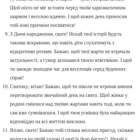
Щоб ніхто не міг встояти перед твоїм харизматичним
шармом і веселою вдачею. І щоб кожен день приносив
тобі нові причини посміятися!
З Днем народження, свате! Нехай твої історії будуть
такими яскравими, що навіть діти слухатимуть з
відкритими ротами. Бажаю, щоб твої жарти не втрачали
актуальності, а гумор залишався твоєю візитівкою. І щоб
ти завжди знаходив час для веселощів серед буденних
справ!
Сватику, вітаю! Бажаю, щоб ти ніколи не втрачав вміння
перетворювати звичайний день на свято. Щоб жінки у
родині сміялися над твоїми жартами навіть тоді, коли ти
сам вже сумніваєшся. І щоб твоя усмішка була найкращою
відповіддю на всі життєві виклики.
Вітаю, свате! Бажаю тобі стільки веселих пригод, скільки
волосся на твоїй голові (і щоб їх було багато!). Нехай у