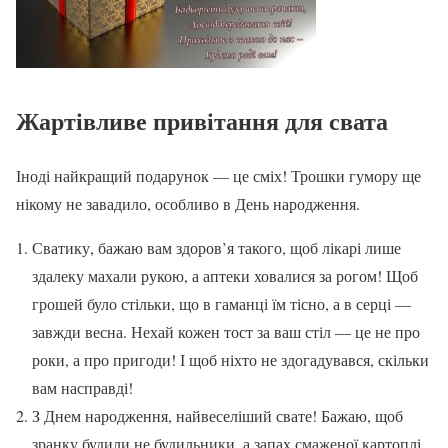
Жартівливе привітання для свата
Іноді найкращий подарунок — це сміх! Трошки гумору ще
нікому не завадило, особливо в День народження.
Сватику, бажаю вам здоров’я такого, щоб лікарі лише
здалеку махали рукою, а аптеки ховалися за рогом! Щоб
грошей було стільки, що в гаманці їм тісно, а в серці —
завжди весна. Нехай кожен тост за ваш стіл — це не про
роки, а про пригоди! І щоб ніхто не здогадувався, скільки
вам насправді!
З Днем народження, найвеселіший свате! Бажаю, щоб
зранку будили не будильники, а запах смаженої картоплі