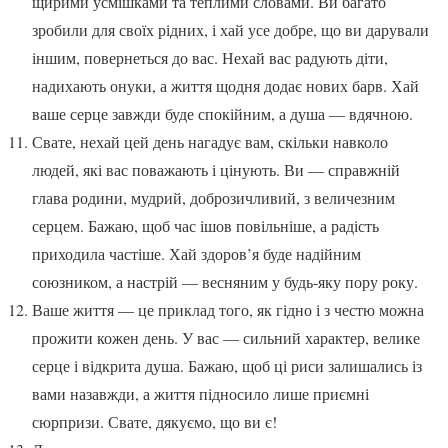
щирими усмішками та теплими словами. Ви багато
зробили для своїх рідних, і хай усе добре, що ви дарували
іншим, повернеться до вас. Нехай вас радують діти,
надихають онуки, а життя щодня додає нових барв. Хай
ваше серце завжди буде спокійним, а душа — вдячною.
Свате, нехай цей день нагадує вам, скільки навколо
людей, які вас поважають і цінують. Ви — справжній
глава родини, мудрий, доброзичливий, з величезним
серцем. Бажаю, щоб час ішов повільніше, а радість
приходила частіше. Хай здоров’я буде надійним
союзником, а настрій — весняним у будь-яку пору року.
Ваше життя — це приклад того, як гідно і з честю можна
прожити кожен день. У вас — сильний характер, велике
серце і відкрита душа. Бажаю, щоб ці риси залишались із
вами назавжди, а життя підносило лише приємні
сюрпризи. Свате, дякуємо, що ви є!