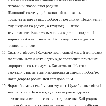
справжній скарб нашої родини.
Шановний свате, у цей святковий день хочемо
подякувати вам за вашу доброту і розуміння. Нехай життя
буде щедрим на радість, а труднощі — лише
тимчасовими. Бажаємо вам тепла в родині, здоров’я і
мирного неба над головою. Ваша підтримка є для нас
великою опорою.
Сватику, вітаємо і бажаємо невичерпної енергії для нових
звершень. Нехай кожен день буде сповнений приємних
сюрпризів і світлих думок. Бажаємо, щоб близькі
дарували радість, а дім наповнювався сміхом і любов’ю.
Ваша доброта робить цей світ добрішим.
Дорогий свате, нехай у вашому житті буде більше світла і
менше турбот. Бажаємо, щоб кожен ранок дарував
натхнення, а вечір — спокій і задоволення. Хай родина
завжди буде вашим твердим тилом, а друзі — надійною