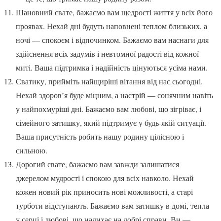
Шановний свате, бажаємо вам щедрості життя у всіх його
проявах. Нехай дні будуть наповнені теплом близьких, а
ночі — спокоєм і відпочинком. Бажаємо вам наснаги для
здійснення всіх задумів і невтомної радості від кожної
миті. Ваша підтримка і надійність цінуються усіма нами.
Сватику, прийміть найщиріші вітання від нас сьогодні.
Нехай здоров’я буде міцним, а настрій — сонячним навіть
у найпохмуріші дні. Бажаємо вам любові, що зігріває, і
сімейного затишку, який підтримує у будь-якій ситуації.
Ваша присутність робить нашу родину цілісною і
сильною.
Дорогий свате, бажаємо вам завжди залишатися
джерелом мудрості і спокою для всіх навколо. Нехай
кожен новий рік приносить нові можливості, а старі
турботи відступають. Бажаємо вам затишку в домі, тепла
у серці і любові, що надихає на добрі справи. Ви —