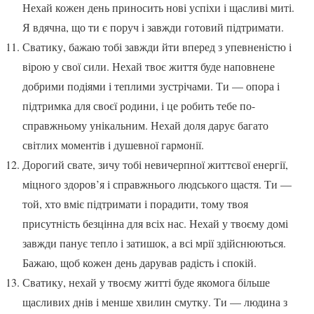
Нехай кожен день приносить нові успіхи і щасливі миті.
Я вдячна, що ти є поруч і завжди готовий підтримати.
Сватику, бажаю тобі завжди йти вперед з упевненістю і
вірою у свої сили. Нехай твоє життя буде наповнене
добрими подіями і теплими зустрічами. Ти — опора і
підтримка для своєї родини, і це робить тебе по-
справжньому унікальним. Нехай доля дарує багато
світлих моментів і душевної гармонії.
Дорогий свате, зичу тобі невичерпної життєвої енергії,
міцного здоров’я і справжнього людського щастя. Ти —
той, хто вміє підтримати і порадити, тому твоя
присутність безцінна для всіх нас. Нехай у твоєму домі
завжди панує тепло і затишок, а всі мрії здійснюються.
Бажаю, щоб кожен день дарував радість і спокій.
Сватику, нехай у твоєму житті буде якомога більше
щасливих днів і менше хвилин смутку. Ти — людина з