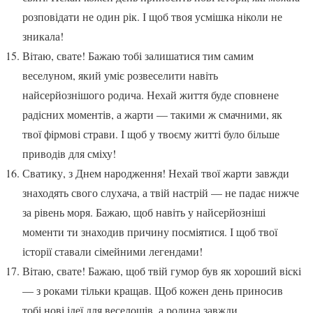
розповідати не один рік. І щоб твоя усмішка ніколи не
зникала!
Вітаю, свате! Бажаю тобі залишатися тим самим
веселуном, який уміє розвеселити навіть
найсерйознішого родича. Нехай життя буде сповнене
радісних моментів, а жарти — такими ж смачними, як
твої фірмові страви. І щоб у твоєму житті було більше
приводів для сміху!
Сватику, з Днем народження! Нехай твої жарти завжди
знаходять свого слухача, а твій настрій — не падає нижче
за рівень моря. Бажаю, щоб навіть у найсерйозніші
моменти ти знаходив причину посміятися. І щоб твої
історії ставали сімейними легендами!
Вітаю, свате! Бажаю, щоб твій гумор був як хороший віскі
— з роками тільки кращав. Щоб кожен день приносив
тобі нові ідеї для веселощів, а родина завжди