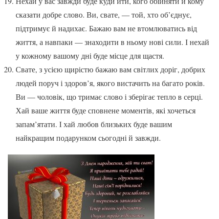
Нехай у вас завжди буде куди йти, кого обійняти й кому
сказати добре слово. Ви, свате, — той, хто об’єднує,
підтримує й надихає. Бажаю вам не втомлюватись від
життя, а навпаки — знаходити в ньому нові сили. І нехай
у кожному вашому дні буде місце для щастя.
Свате, з усією щирістю бажаю вам світлих доріг, добрих
людей поруч і здоров’я, якого вистачить на багато років.
Ви — чоловік, що тримає слово і зберігає тепло в серці.
Хай ваше життя буде сповнене моментів, які хочеться
запам’ятати. І хай любов близьких буде вашим
найкращим подарунком сьогодні й завжди.