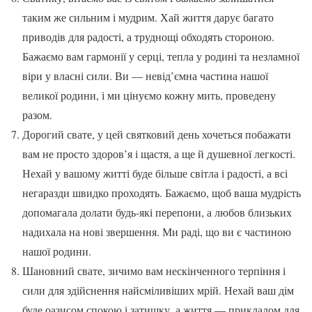
таким же сильним і мудрим. Хай життя дарує багато
приводів для радості, а труднощі обходять стороною.
Бажаємо вам гармонії у серці, тепла у родині та незламної
віри у власні сили. Ви — невід’ємна частина нашої
великої родини, і ми цінуємо кожну мить, проведену
разом.
Дорогий свате, у цей святковий день хочеться побажати
вам не просто здоров’я і щастя, а ще й душевної легкості.
Нехай у вашому житті буде більше світла і радості, а всі
негаразди швидко проходять. Бажаємо, щоб ваша мудрість
допомагала долати будь-які перепони, а любов близьких
надихала на нові звершення. Ми раді, що ви є частиною
нашої родини.
Шановний свате, зичимо вам нескінченного терпіння і
сили для здійснення найсміливіших мрій. Нехай ваш дім
буде оазисом спокою і затишку, а життя — прикладом для