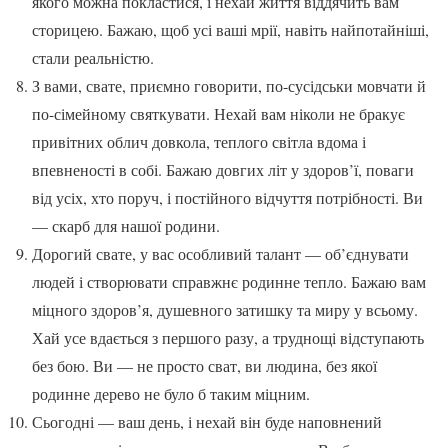
якого можна покластися, і нехай життя віддячить вам
сторицею. Бажаю, щоб усі ваші мрії, навіть найпотайніші,
стали реальністю.
З вами, свате, приємно говорити, по-сусідськи мовчати й
по-сімейному святкувати. Нехай вам ніколи не бракує
привітних облич довкола, теплого світла вдома і
впевненості в собі. Бажаю довгих літ у здоров’ї, поваги
від усіх, хто поруч, і постійного відчуття потрібності. Ви
— скарб для нашої родини.
Дорогий свате, у вас особливий талант — об’єднувати
людей і створювати справжнє родинне тепло. Бажаю вам
міцного здоров’я, душевного затишку та миру у всьому.
Хай усе вдається з першого разу, а труднощі відступають
без бою. Ви — не просто сват, ви людина, без якої
родинне дерево не було б таким міцним.
Сьогодні — ваш день, і нехай він буде наповнений