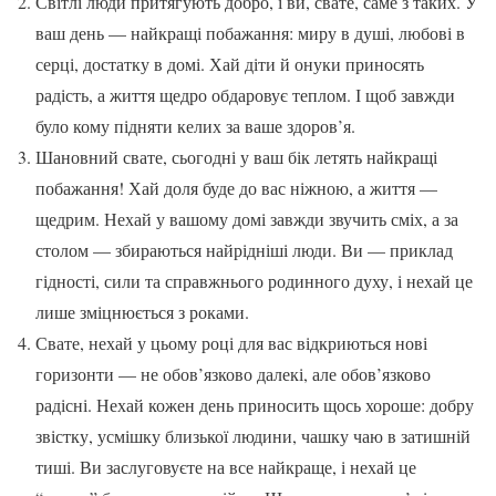
Світлі люди притягують добро, і ви, свате, саме з таких. У
ваш день — найкращі побажання: миру в душі, любові в
серці, достатку в домі. Хай діти й онуки приносять
радість, а життя щедро обдаровує теплом. І щоб завжди
було кому підняти келих за ваше здоров’я.
Шановний свате, сьогодні у ваш бік летять найкращі
побажання! Хай доля буде до вас ніжною, а життя —
щедрим. Нехай у вашому домі завжди звучить сміх, а за
столом — збираються найрідніші люди. Ви — приклад
гідності, сили та справжнього родинного духу, і нехай це
лише зміцнюється з роками.
Свате, нехай у цьому році для вас відкриються нові
горизонти — не обов’язково далекі, але обов’язково
радісні. Нехай кожен день приносить щось хороше: добру
звістку, усмішку близької людини, чашку чаю в затишній
тиші. Ви заслуговуєте на все найкраще, і нехай це