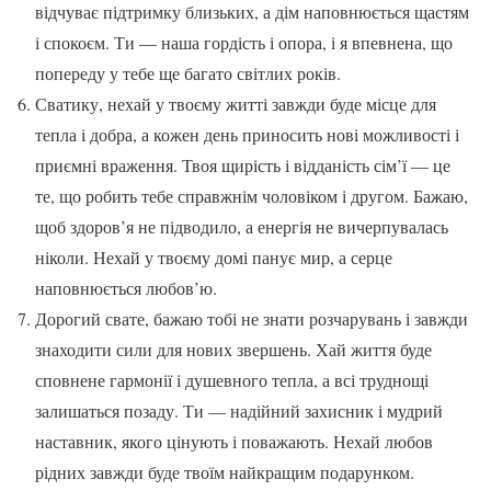
відчуває підтримку близьких, а дім наповнюється щастям
і спокоєм. Ти — наша гордість і опора, і я впевнена, що
попереду у тебе ще багато світлих років.
Сватику, нехай у твоєму житті завжди буде місце для
тепла і добра, а кожен день приносить нові можливості і
приємні враження. Твоя щирість і відданість сім’ї — це
те, що робить тебе справжнім чоловіком і другом. Бажаю,
щоб здоров’я не підводило, а енергія не вичерпувалась
ніколи. Нехай у твоєму домі панує мир, а серце
наповнюється любов’ю.
Дорогий свате, бажаю тобі не знати розчарувань і завжди
знаходити сили для нових звершень. Хай життя буде
сповнене гармонії і душевного тепла, а всі труднощі
залишаться позаду. Ти — надійний захисник і мудрий
наставник, якого цінують і поважають. Нехай любов
рідних завжди буде твоїм найкращим подарунком.