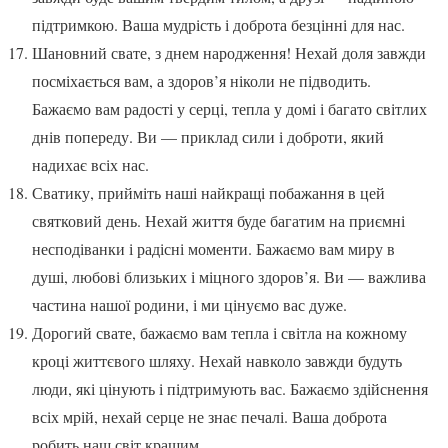
підтримкою. Ваша мудрість і доброта безцінні для нас.
Шановний свате, з днем народження! Нехай доля завжди
посміхається вам, а здоров’я ніколи не підводить.
Бажаємо вам радості у серці, тепла у домі і багато світлих
днів попереду. Ви — приклад сили і доброти, який
надихає всіх нас.
Сватику, прийміть наші найкращі побажання в цей
святковий день. Нехай життя буде багатим на приємні
несподіванки і радісні моменти. Бажаємо вам миру в
душі, любові близьких і міцного здоров’я. Ви — важлива
частина нашої родини, і ми цінуємо вас дуже.
Дорогий свате, бажаємо вам тепла і світла на кожному
кроці життєвого шляху. Нехай навколо завжди будуть
люди, які цінують і підтримують вас. Бажаємо здійснення
всіх мрій, нехай серце не знає печалі. Ваша доброта
робить наш світ кращим.