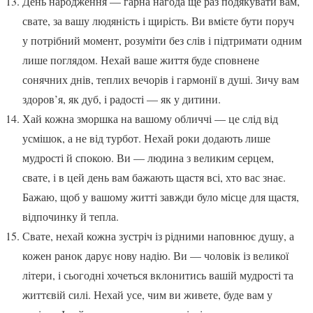
День народження — гарна нагода ще раз подякувати вам,
свате, за вашу людяність і щирість. Ви вмієте бути поруч
у потрібний момент, розуміти без слів і підтримати одним
лише поглядом. Нехай ваше життя буде сповнене
сонячних днів, теплих вечорів і гармонії в душі. Зичу вам
здоров’я, як дуб, і радості — як у дитини.
Хай кожна зморшка на вашому обличчі — це слід від
усмішок, а не від турбот. Нехай роки додають лише
мудрості й спокою. Ви — людина з великим серцем,
свате, і в цей день вам бажають щастя всі, хто вас знає.
Бажаю, щоб у вашому житті завжди було місце для щастя,
відпочинку й тепла.
Свате, нехай кожна зустріч із рідними наповнює душу, а
кожен ранок дарує нову надію. Ви — чоловік із великої
літери, і сьогодні хочеться вклонитись вашій мудрості та
життєвій силі. Нехай усе, чим ви живете, буде вам у