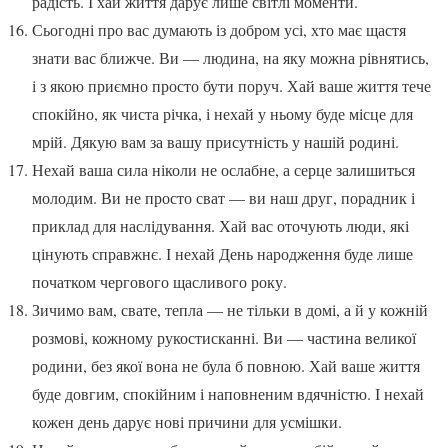
радість. І хай життя дарує лише світлі моменти.
Сьогодні про вас думають із добром усі, хто має щастя
знати вас ближче. Ви — людина, на яку можна рівнятись,
і з якою приємно просто бути поруч. Хай ваше життя тече
спокійно, як чиста річка, і нехай у ньому буде місце для
мрій. Дякую вам за вашу присутність у нашій родині.
Нехай ваша сила ніколи не ослабне, а серце залишиться
молодим. Ви не просто сват — ви наш друг, порадник і
приклад для наслідування. Хай вас оточують люди, які
цінують справжнє. І нехай День народження буде лише
початком чергового щасливого року.
Зичимо вам, свате, тепла — не тільки в домі, а й у кожній
розмові, кожному рукостисканні. Ви — частина великої
родини, без якої вона не була б повною. Хай ваше життя
буде довгим, спокійним і наповненим вдячністю. І нехай
кожен день дарує нові причини для усмішки.