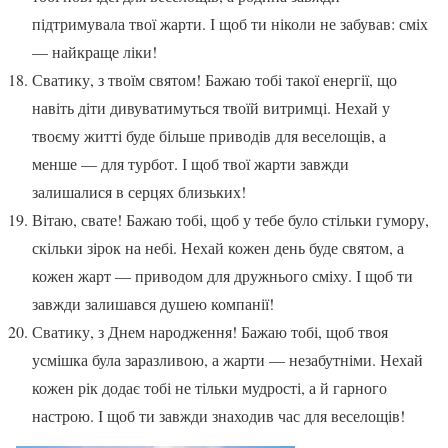
підтримувала твої жарти. І щоб ти ніколи не забував: сміх
— найкраще ліки!
Сватику, з твоїм святом! Бажаю тобі такої енергії, що
навіть діти дивуватимуться твоїй витримці. Нехай у
твоєму житті буде більше приводів для веселощів, а
менше — для турбот. І щоб твої жарти завжди
залишалися в серцях близьких!
Вітаю, свате! Бажаю тобі, щоб у тебе було стільки гумору,
скільки зірок на небі. Нехай кожен день буде святом, а
кожен жарт — приводом для дружнього сміху. І щоб ти
завжди залишався душею компанії!
Сватику, з Днем народження! Бажаю тобі, щоб твоя
усмішка була заразливою, а жарти — незабутніми. Нехай
кожен рік додає тобі не тільки мудрості, а й гарного
настрою. І щоб ти завжди знаходив час для веселощів!