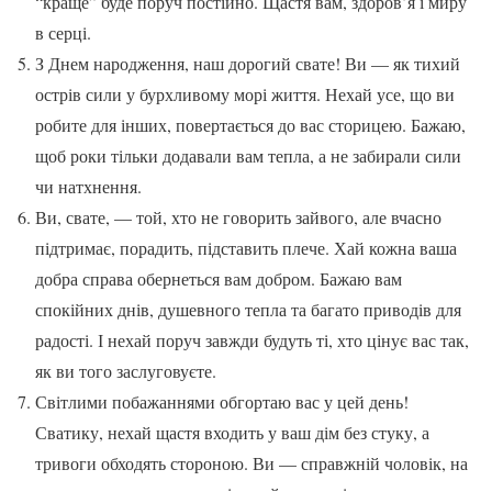
“краще” буде поруч постійно. Щастя вам, здоров’я і миру
в серці.
З Днем народження, наш дорогий свате! Ви — як тихий
острів сили у бурхливому морі життя. Нехай усе, що ви
робите для інших, повертається до вас сторицею. Бажаю,
щоб роки тільки додавали вам тепла, а не забирали сили
чи натхнення.
Ви, свате, — той, хто не говорить зайвого, але вчасно
підтримає, порадить, підставить плече. Хай кожна ваша
добра справа обернеться вам добром. Бажаю вам
спокійних днів, душевного тепла та багато приводів для
радості. І нехай поруч завжди будуть ті, хто цінує вас так,
як ви того заслуговуєте.
Світлими побажаннями обгортаю вас у цей день!
Сватику, нехай щастя входить у ваш дім без стуку, а
тривоги обходять стороною. Ви — справжній чоловік, на