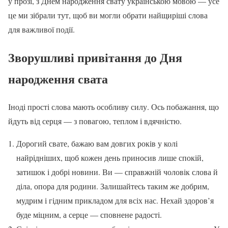
у прозі, з Днем народження свату українською мовою — усе
це ми зібрали тут, щоб ви могли обрати найщиріші слова
для важливої події.
Зворушливі привітання до Дня
народження свата
Іноді прості слова мають особливу силу. Ось побажання, що
йдуть від серця — з повагою, теплом і вдячністю.
Дорогий свате, бажаю вам довгих років у колі
найрідніших, щоб кожен день приносив лише спокій,
затишок і добрі новини. Ви — справжній чоловік слова й
діла, опора для родини. Залишайтесь таким же добрим,
мудрим і гідним прикладом для всіх нас. Нехай здоров’я
буде міцним, а серце — сповнене радості.