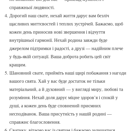
справжньої людяності.
Дорогий наш свате, нехай життя дарує вам безліч
щасливих миттєвостей і теплих зустрічей. Бажаємо, щоб
кожен день приносив нові звершення і відчуття
внутрішньої гармонії. Нехай родина завжди буде
джерелом підтримки і радості, а друзі — надійним плече
у будь-якій ситуації. Ваша доброта робить цей світ
кращим.
Шановний свате, прийміть наші щирі побажання з нагоди
вашого свята. Хай у вас буде достаток не тільки
матеріальний, а й духовний — у вигляді миру, любові та
розуміння. Нехай доля дарує міцне здоров’я і спокій у
душі, а кожен день буде сповнений приємних
несподіванок. Ваша присутність у нашій родині —
справжнє благословення.
Сватику, вітаємо вас із святом і бажаємо залишатися