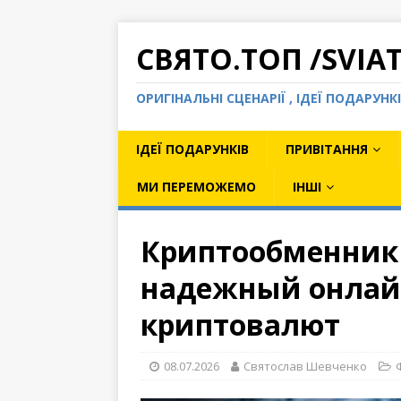
СВЯТО.ТОП /SVIA
ОРИГІНАЛЬНІ СЦЕНАРІЇ , ІДЕЇ ПОДАРУН
ІДЕЇ ПОДАРУНКІВ
ПРИВІТАННЯ
МИ ПЕРЕМОЖЕМО
ІНШІ
Криптообменник 
надежный онлайн
криптовалют
08.07.2026
Святослав Шевченко