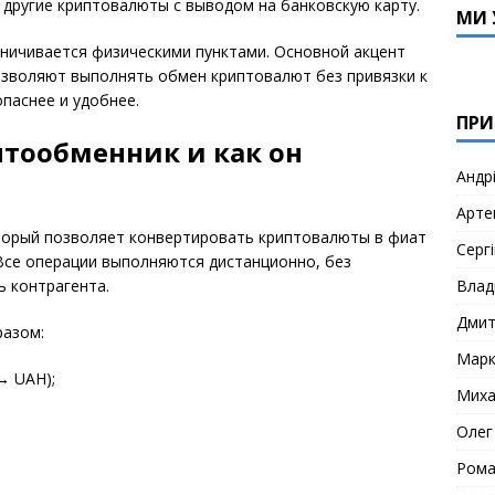
 другие криптовалюты с выводом на банковскую карту.
МИ 
ничивается физическими пунктами. Основной акцент
озволяют выполнять обмен криптовалют без привязки к
опаснее и удобнее.
ПРИ
птообменник и как он
Андр
Арте
оторый позволяет конвертировать криптовалюты в фиат
Сергі
 Все операции выполняются дистанционно, без
Влад
 контрагента.
Дми
разом:
Мар
→ UAH);
Миха
Олег
Рома