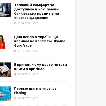
Тепловий комфорт за
доступною ціною: умови
банківських кредитів на
енергоощадження
11.10.2024
0
Ціна вейпа в Україні: що
впливає на вартість? Думка
Guru Vape
13.11.2025
0
5 причин, чому варто читати
книги в оригіналі
26.03.2024
0
Первые шаги в игре Ice
Fishing
12.03.2026
0