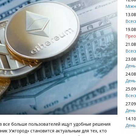
Міжн
13.08
Всес
19.08
Прео
21.08
Всес
23.08
День
24.08
День
25.09
Всесв
27.09
День 
14.10
в все больше пользователей ищут удобные решения
День
нник Ужгород» становится актуальным для тех, кто