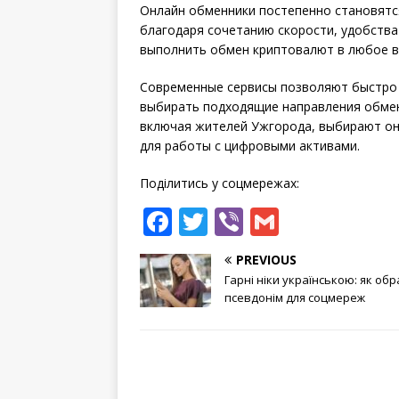
Онлайн обменники постепенно становят
благодаря сочетанию скорости, удобства
выполнить обмен криптовалют в любое в
Современные сервисы позволяют быстро 
выбирать подходящие направления обмен
включая жителей Ужгорода, выбирают он
для работы с цифровыми активами.
Поділитись у соцмережах:
F
T
Vi
G
a
w
b
m
PREVIOUS
c
it
e
ai
Гарні ніки українською: як об
e
te
r
l
псевдонім для соцмереж
b
r
o
o