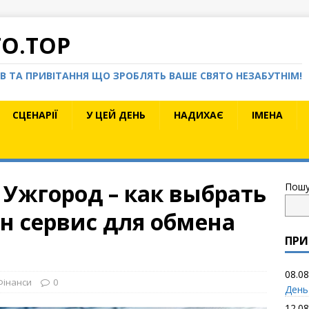
TO.TOP
КІВ ТА ПРИВІТАННЯ ЩО ЗРОБЛЯТЬ ВАШЕ СВЯТО НЕЗАБУТНІМ!
СЦЕНАРІЇ
У ЦЕЙ ДЕНЬ
НАДИХАЄ
ІМЕНА
Ужгород – как выбрать
Пошу
 сервис для обмена
ПРИ
08.08
Фінанси
0
День
12.08