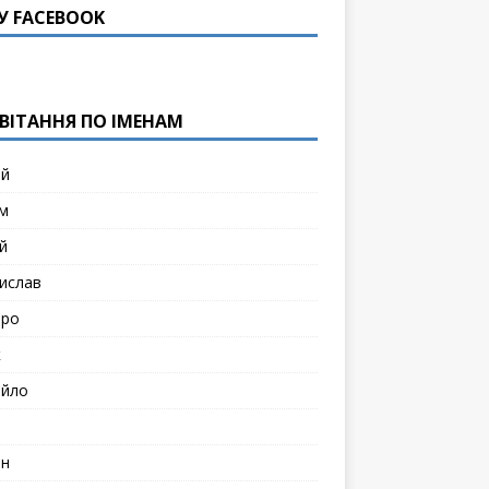
У FACEBOOK
ВІТАННЯ ПО ІМЕНАМ
ій
м
й
ислав
тро
к
йло
н