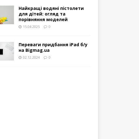
Найкращі водяні пістолети
для дітей: огляд та
порівняння моделей
15.04.2025
0
Переваги придбання iPad б/у
на Bigmag.ua
02.12.2024
0