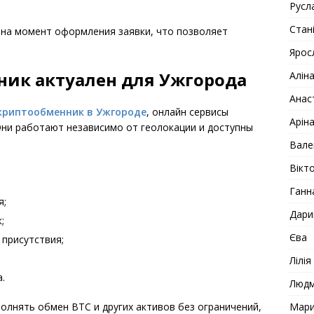
Русл
Стан
 на момент оформления заявки, что позволяет
Ярос
ник актуален для Ужгорода
Алін
Анас
криптообменник в Ужгороде
, онлайн сервисы
Арін
Они работают независимо от геолокации и доступны
Вале
Вікто
Ганн
я;
Дари
;
Єва
присутствия;
Лілія
.
Люд
Мар
олнять обмен BTC и других активов без ограничений,