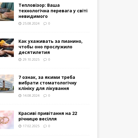
Тепловізор: Ваша
технологічна перевага у світі
невидимого
25.08.2024
0
Как ухаживать за пианино,
чтобы оно прослужило
десятилетия
29.10.2025
0
7 ознак, за якими треба
вибрати стоматологічну
клініку для лікування
14.08.2024
0
Красиві привітання на 22
річницю весілля
17.02.2025
0