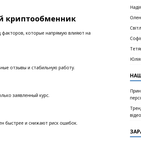
Наді
й криптообменник
Олен
Світ
д факторов, которые напрямую влияют на
Софі
Тетя
Юлія
ые отзывы и стабильную работу.
НАШ
Прин
олько заявленный курс.
перс
Тренд
віде
н быстрее и снижают риск ошибок.
ЗАР