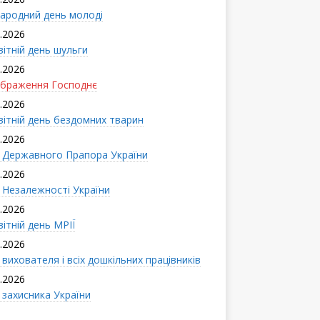
ародний день молоді
.2026
вітній день шульги
.2026
браження Господнє
.2026
вітній день бездомних тварин
.2026
 Державного Прапора України
.2026
 Незалежності України
.2026
ітній день МРІЇ
.2026
вихователя і всіx дошкільних працівників
.2026
 захисника України