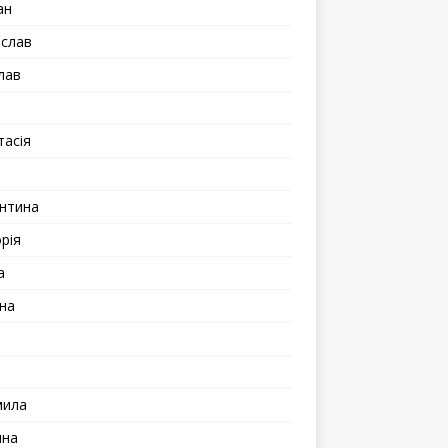
ан
іслав
лав
а
тасія
а
нтина
рія
а
на
мила
ина