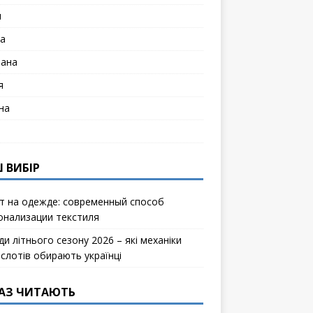
я
а
лана
я
на
 ВИБІР
т на одежде: современный способ
онализации текстиля
и літнього сезону 2026 – які механіки
ослотів обирають українці
АЗ ЧИТАЮТЬ