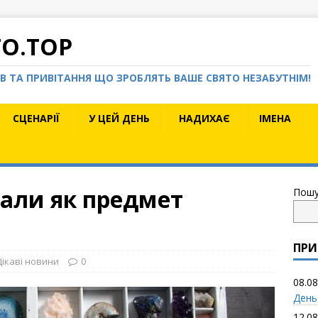
TO.TOP
КІВ ТА ПРИВІТАННЯ ЩО ЗРОБЛЯТЬ ВАШЕ СВЯТО НЕЗАБУТНІМ!
СЦЕНАРІЇ
У ЦЕЙ ДЕНЬ
НАДИХАЄ
ІМЕНА
тали як предмет
Пошу
ПРИ
Цікаві новини
0
08.08
День
12.08