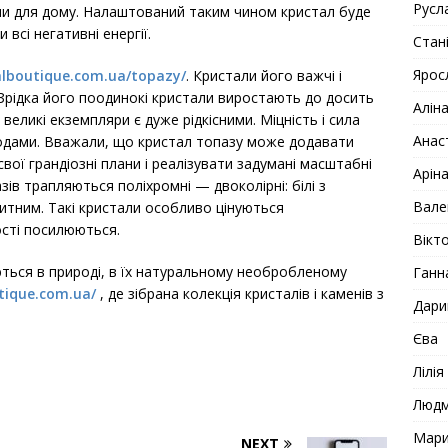
Русл
чи для дому. Налаштований таким чином кристал буде
всі негативні енергії.
Стан
Ярос
talboutique.com.ua/topazy/
. Кристали його важчі і
ні. Зрідка його поодинокі кристали виростають до досить
Алін
великі екземпляри є дуже рідкісними. Міцність і сила
Анас
родами. Вважали, що кристал топазу може додавати
свої грандіозні плани і реалізувати задумані масштабні
Арін
зів трапляються поліхромні — двоколірні: білі з
Вале
акитним. Такі кристали особливо цінуються
ості посилюються.
Вікто
ються в природі, в їх натуральному необробленому
Ганн
utique.com.ua/
, де зібрана колекція кристалів і каменів з
Дари
Єва
Лілія
Люд
Мар
NEXT