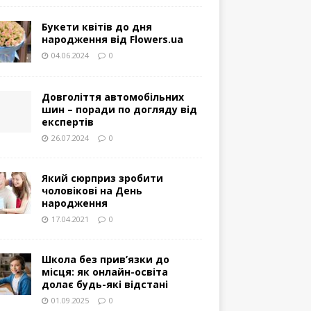
Букети квітів до дня
народження від Flowers.ua
04.06.2024
0
Довголіття автомобільних
шин – поради по догляду від
експертів
26.07.2024
0
Який сюрприз зробити
чоловікові на День
народження
17.04.2021
0
Школа без прив’язки до
місця: як онлайн-освіта
долає будь-які відстані
01.09.2025
0