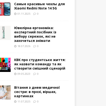
Самые красивые чехлы для
Xiaomi Redmi Note 14 5G
01.11.2025
0
Ювелірна ергономіка:
експертний посібник із
вибору сережок, які не
захочеться знімати
18.07.2026
0
КВК про студентське життя:
як назвати команду та як
створити смішний сценарій
09.05.2023
0
Вітання з днем медичної
сестри: в прозі, віршах,
картинках
11.07.2025
0