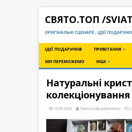
СВЯТО.ТОП /SVIA
ОРИГІНАЛЬНІ СЦЕНАРІЇ , ІДЕЇ ПОДАРУН
ІДЕЇ ПОДАРУНКІВ
ПРИВІТАННЯ
МИ ПЕРЕМОЖЕМО
ІНШІ
Натуральні крис
колекціонування
19.05.2025
Святослав Шевченко