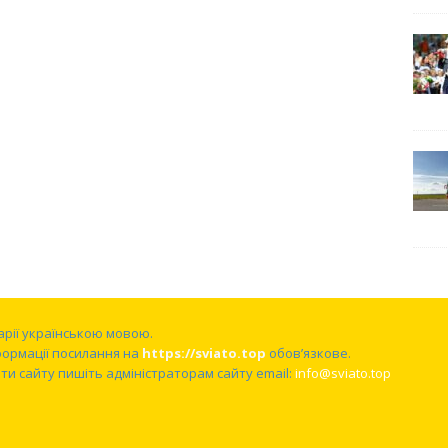
нарії українською мовою.
формації посилання на
https://sviato.top
обов’язкове.
и сайту пишіть адміністраторам сайту email:
info@sviato.top