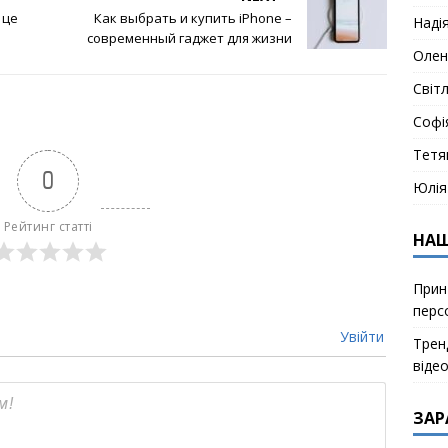
 це
Как выбрать и купить iPhone –
Наді
современный гаджет для жизни
Олен
Світ
Софі
Тетя
0
Юлія
Рейтинг статті
НАШ
Прин
перс
Увійти
Тренд
віде
ЗАР