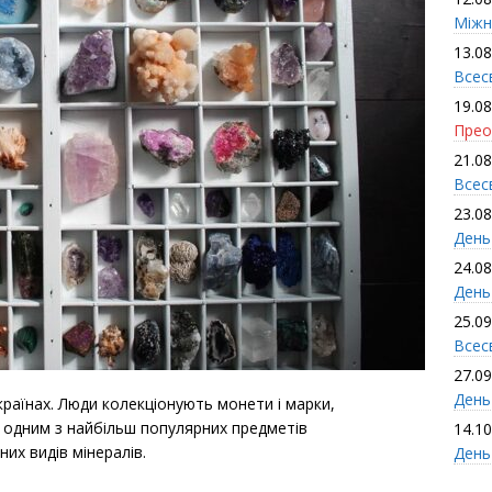
Міжн
13.08
Всес
19.08
Прео
21.08
Всес
23.08
День
24.08
День
25.09
Всесв
27.09
День 
країнах. Люди колекціонують монети і марки,
и одним з найбільш популярних предметів
14.10
них видів мінералів.
День