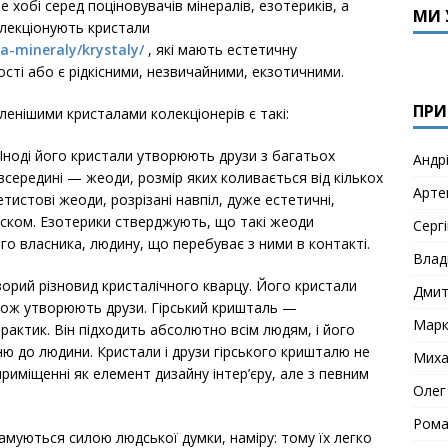
 хобі серед поціновувачів мінералів, езотериків, а
МИ 
олекціонують кристали
a-mineraly/krystaly/
, які мають естетичну
ості або є рідкісними, незвичайними, екзотичними.
ПРИ
ленішими кристалами колекціонерів є такі:
Іноді його кристали утворюють друзи з багатьох
Андр
і всередині — жеоди, розмір яких коливається від кількох
Арте
етистові жеоди, розрізані навпіл, дуже естетичні,
иском. Езотерики стверджують, що такі жеоди
Сергі
о власника, людину, що перебуває з ними в контакті.
Влад
рий різновид кристалічного кварцу. Його кристали
Дми
акож утворюють друзи. Гірський кришталь —
Мар
рактик. Він підходить абсолютно всім людям, і його
ню до людини. Кристали і друзи гірського кришталю не
Миха
риміщенні як елемент дизайну інтер’єру, але з певним
Олег
Рома
амуються силою людської думки, наміру: тому їх легко