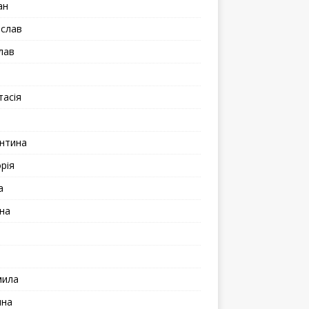
ан
іслав
лав
а
тасія
а
нтина
рія
а
на
мила
ина