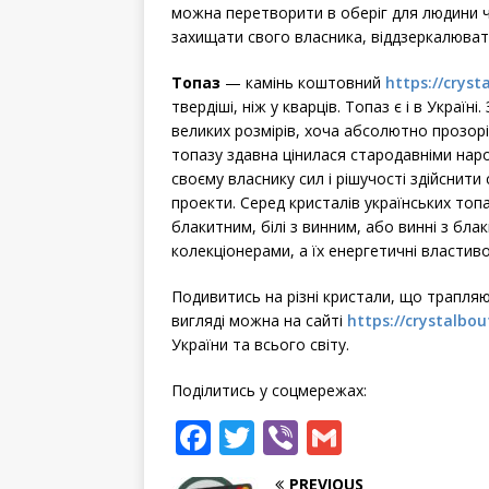
можна перетворити в оберіг для людини 
захищати свого власника, віддзеркалювати 
Топаз
— камінь коштовний
https://crys
твердіші, ніж у кварців. Топаз є і в Украї
великих розмірів, хоча абсолютно прозорі 
топазу здавна цінилася стародавніми на
своєму власнику сил і рішучості здійснити 
проекти. Серед кристалів українських топа
блакитним, білі з винним, або винні з бл
колекціонерами, а їх енергетичні властив
Подивитись на різні кристали, що трапля
вигляді можна на сайті
https://crystalbo
України та всього світу.
Поділитись у соцмережах:
F
T
Vi
G
a
w
b
m
PREVIOUS