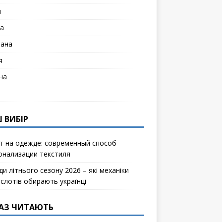
я
а
лана
я
на
 ВИБІР
т на одежде: современный способ
онализации текстиля
и літнього сезону 2026 – які механіки
ослотів обирають українці
АЗ ЧИТАЮТЬ