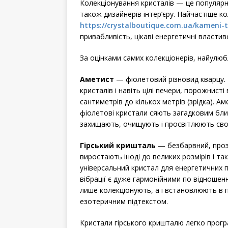
Колекціонування кристалів — це популярне
також дизайнерів інтер’єру. Найчастіше к
https://crystalboutique.com.ua/kameni-t
привабливість, цікаві енергетичні властив
За оцінками самих колекціонерів, найулюб
Аметист
— фіолетовий різновид кварцу. 
кристалів і навіть цілі печери, порожнист
сантиметрів до кількох метрів (зрідка). Ам
фіолетові кристали сяють загадковим бл
захищають, очищують і просвітлюють свог
Гірський кришталь
— безбарвний, прозо
виростають іноді до великих розмірів і т
універсальний кристал для енергетичних п
вібрації є дуже гармонійними по відношен
лише колекціонують, а і встановлюють в п
езотеричним підтекстом.
Кристали гірського кришталю легко прогр