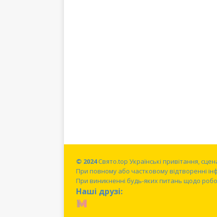
© 2024
Свято.top Українські привітання, сце
При повному або частковому відтворенні ін
При виникненні будь-яких питань щодо робот
Наші друзі: