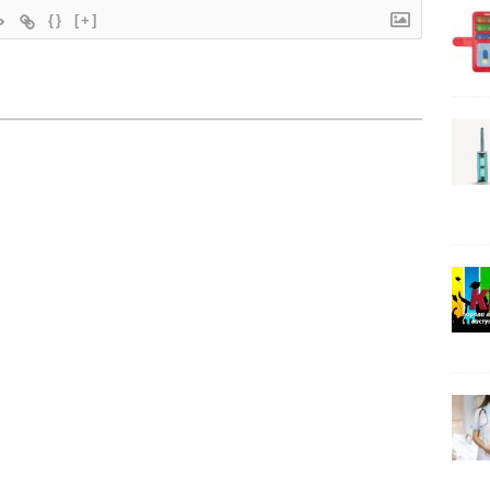
{}
[+]