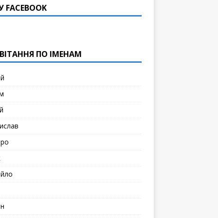
У FACEBOOK
ВІТАННЯ ПО ІМЕНАМ
ій
м
й
ислав
тро
к
йло
н