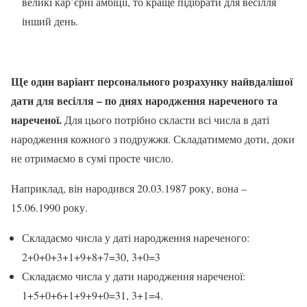
великі кар’єрні амбіції, то краще підібрати для весілля
інший день.
Ще один варіант персонального розрахунку найвдалішої
дати для весілля – по днях народження нареченого та
нареченої.
Для цього потрібно скласти всі числа в даті
народження кожного з подружжя. Складатимемо доти, доки
не отримаємо в сумі просте число.
Наприклад, він народився 20.03.1987 року, вона –
15.06.1990 року.
Складаємо числа у даті народження нареченого:
2+0+0+3+1+9+8+7=30, 3+0=3
Складаємо числа у дати народження нареченої:
1+5+0+6+1+9+9+0=31, 3+1=4.