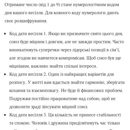
Отримане число (від 1 до 9) стане нумерологічним кодом
дня вашого весілля. Для кожного коду нумерологи дають
своє розшифрування.
Код дати весілля 1. Якщо ви призначите свято цього дня,
союз буде міцним і довгим, але не завжди простим. Часто
виникатимуть суперечки через лідерські позиції в сім’ї,
але згодом ви навчитеся компромісам. Щоб союз був ще
міцнішим, важливо знайти спільні інтереси.
Код дати весілля 2. Один із найкращих варіантів для
розпису. У житті вам вдасться знайти гармонію, зберігати
кохання та взаємоповагу. Не буде й фінансових проблем.
Подружжя постійно працюватиме над собою, щоб не
дозволити зраді зіпсувати міцний союз.
Код дати весілля 3. Ця кількість не принесе стабільності
та спокою. Чоловік і дружина приділятимуть час тільки