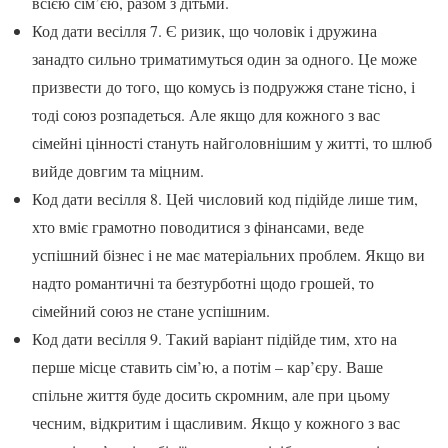
всією сім’єю, разом з дітьми.
Код дати весілля 7. Є ризик, що чоловік і дружина
занадто сильно триматимуться один за одного. Це може
призвести до того, що комусь із подружжя стане тісно, і
тоді союз розпадеться. Але якщо для кожного з вас
сімейні цінності стануть найголовнішим у житті, то шлюб
вийде довгим та міцним.
Код дати весілля 8. Цей числовий код підійде лише тим,
хто вміє грамотно поводитися з фінансами, веде
успішний бізнес і не має матеріальних проблем. Якщо ви
надто романтичні та безтурботні щодо грошей, то
сімейний союз не стане успішним.
Код дати весілля 9. Такий варіант підійде тим, хто на
перше місце ставить сім’ю, а потім – кар’єру. Ваше
спільне життя буде досить скромним, але при цьому
чесним, відкритим і щасливим. Якщо у кожного з вас