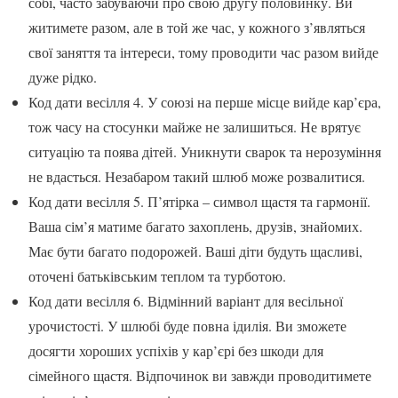
собі, часто забуваючи про свою другу половинку. Ви
житимете разом, але в той же час, у кожного з’являться
свої заняття та інтереси, тому проводити час разом вийде
дуже рідко.
Код дати весілля 4. У союзі на перше місце вийде кар’єра,
тож часу на стосунки майже не залишиться. Не врятує
ситуацію та поява дітей. Уникнути сварок та нерозуміння
не вдасться. Незабаром такий шлюб може розвалитися.
Код дати весілля 5. П’ятірка – символ щастя та гармонії.
Ваша сім’я матиме багато захоплень, друзів, знайомих.
Має бути багато подорожей. Ваші діти будуть щасливі,
оточені батьківським теплом та турботою.
Код дати весілля 6. Відмінний варіант для весільної
урочистості. У шлюбі буде повна ідилія. Ви зможете
досягти хороших успіхів у кар’єрі без шкоди для
сімейного щастя. Відпочинок ви завжди проводитимете