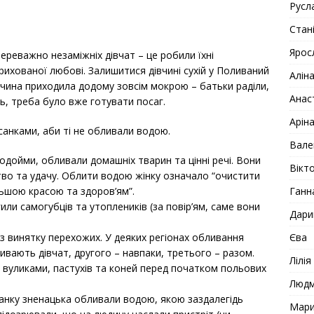
Русл
Стан
Ярос
реважно незаміжніх дівчат – це робили їхні
прихованої любові. Залишитися дівчині сухій у Поливаний
Алін
чина приходила додому зовсім мокрою – батьки раділи,
Анас
ть, треба було вже готувати посаг.
Арін
исанками, аби ті не обливали водою.
Вале
одойми, обливали домашніх тварин та цінні речі. Вони
Вікто
тво та удачу. Облити водою жінку означало “очистити
Ганн
ільшою красою та здоров’ям”.
и самогубців та утоплеників (за повір’ям, саме вони
Дари
Єва
з винятку перехожих. У деяких регіонах обливання
ивають дівчат, другого – навпаки, третього – разом.
Лілія
з вуликами, пастухів та коней перед початком польових
Люд
анку зненацька обливали водою, якою заздалегідь
Мар