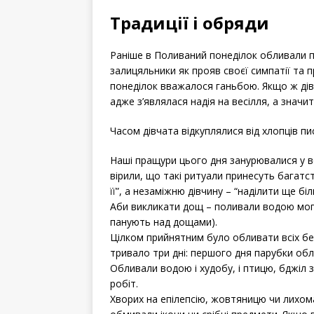
Традиції і обряди
Раніше в Поливаний понеділок обливали пе
залицяльники як прояв своєї симпатії та 
понеділок вважалося ганьбою. Якщо ж дів
адже з’являлася надія на весілля, а значи
Часом дівчата відкуплялися від хлопців п
Наші пращури цього дня занурювалися у в
вірили, що такі ритуали принесуть багатс
її”, а незаміжню дівчину – “наділити ще б
Аби викликати дощ – поливали водою могил
панують над дощами).
Цілком прийнятним було обливати всіх бе
тривало три дні: першого дня парубки обл
Обливали водою і худобу, і птицю, бджіл 
робіт.
Хворих на епілепсію, жовтяницю чи лихом