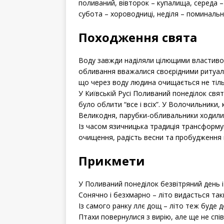
поливаний, вівторок – купалища, середа 
субота – хороводниці, неділя – поминальн
Походження свята
Воду завжди наділяли цілющими властивос
обливання вважалися своєрідними ритуала
що через воду людина очищається не тіль
У Київській Русі Поливаний понеділок свят
було облити “все і всіх”. У Волочильники
Великодня, парубки-обливальники ходили п
Із часом язичницька традиція трансформу
очищення, радість весни та пробудження 
Прикмети
У Поливаний понеділок безвітряний день і
Сонячно і безхмарно – літо видасться та
Із самого ранку ллє дощ – літо теж буде 
Птахи повернулися з вирію, але ще не спі