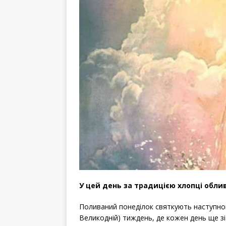
У цей день за традицією хлопці обл
Поливаний понеділок святкують наступного
Великодній) тиждень, де кожен день ще зі 