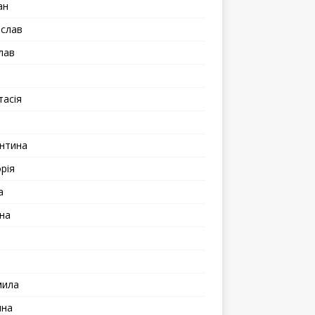
ан
іслав
лав
а
тасія
а
нтина
рія
а
на
мила
ина