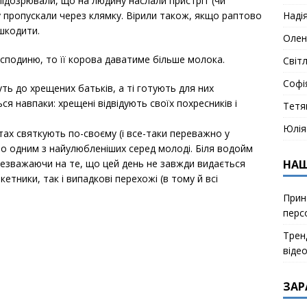
підозрювали, що на людину наслали пристріт (чи
Наді
ду пропускали через клямку. Вірили також, якщо раптово
шкодити.
Олен
подиню, то її корова даватиме більше молока.
Світ
Софі
дуть до хрещених батьків, а ті готують для них
ся навпаки: хрещені відвідують своїх похресників і
Тетя
Юлія
тах святкують по-своєму (і все-таки переважно у
ало одним з найулюбленіших серед молоді. Біля водойм
НАШ
 незважаючи на те, що цей день не завжди видається
етники, так і випадкові перехожі (в тому й всі
Прин
перс
Тренд
віде
ЗАР