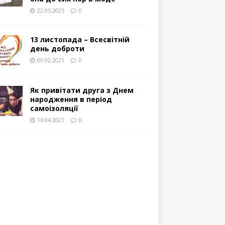
22.05.2025
0
13 листопада – Всесвітній
день доброти
09.02.2021
0
Як привітати друга з Днем
народження в період
самоізоляції
16.04.2021
0