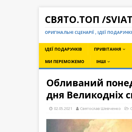
СВЯТО.ТОП /SVIA
ОРИГІНАЛЬНІ СЦЕНАРІЇ , ІДЕЇ ПОДАРУН
ІДЕЇ ПОДАРУНКІВ
ПРИВІТАННЯ
МИ ПЕРЕМОЖЕМО
ІНШІ
Обливаний понеді
дня Великодніх с
02.05.2021
Святослав Шевченко