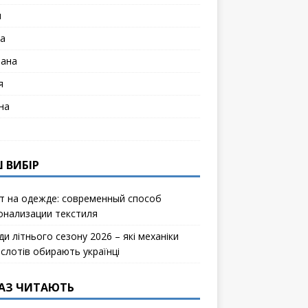
я
а
лана
я
на
 ВИБІР
т на одежде: современный способ
онализации текстиля
и літнього сезону 2026 – які механіки
ослотів обирають українці
АЗ ЧИТАЮТЬ