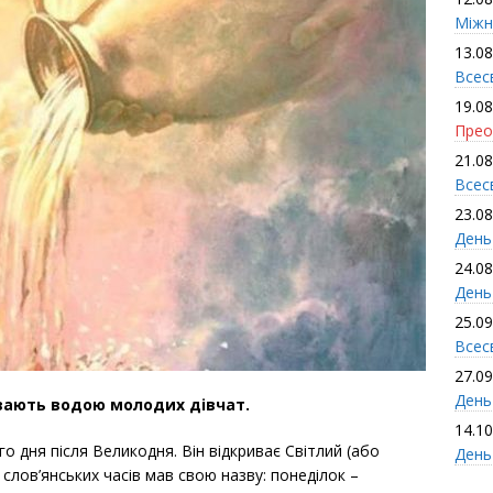
Міжн
13.08
Всес
19.08
Прео
21.08
Всес
23.08
День
24.08
День
25.09
Всесв
27.09
День 
ивають водою молодих дівчат.
14.10
 дня після Великодня. Він відкриває Світлий (або
День
слов’янських часів мав свою назву: понеділок –