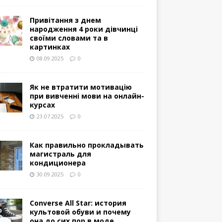
Привітання з днем
народження 4 роки дівчинці
своїми словами та в
картинках
08.09.2025
0
Як не втратити мотивацію
при вивченні мови на онлайн-
курсах
23.07.2025
0
Как правильно прокладывать
магистраль для
кондиционера
30.09.2025
0
Converse All Star: история
культовой обуви и почему
она до сих пор в моде