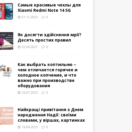
Самые красивые чехлы для
Xiaomi Redmi Note 14 5G
01.11.2025
0
Як досягти здійснення мрії?
Десять простих правил
22.04.2021
0
Как выбрать коптильню –
чем отличается горячее и
холодное копчение, и что
важно при производстве
оборудования
26.07.2025
0
Найкращі привітання з Днем
народження Надії: своїми
словами, у віршах, картинках
16.04.2025
0