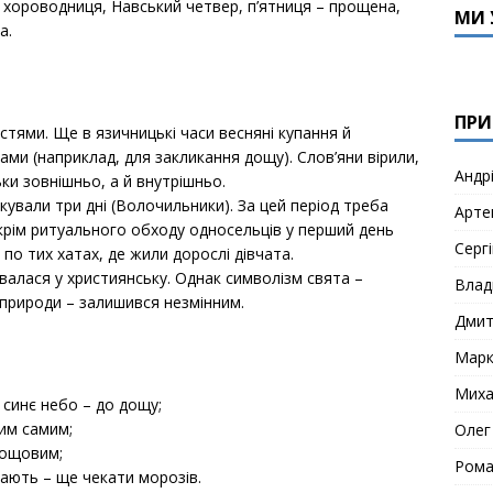
– хороводниця, Навський четвер, п’ятниця – прощена,
МИ 
а.
ПРИ
тями. Ще в язичницькі часи весняні купання й
ми (наприклад, для закликання дощу). Слов’яни вірили,
Андр
ки зовнішньо, а й внутрішньо.
кували три дні (Волочильники). За цей період треба
Арте
, крім ритуального обходу односельців у перший день
Сергі
о тих хатах, де жили дорослі дівчата.
валася у християнську. Однак символізм свята –
Влад
природи – залишився незмінним.
Дми
Мар
Миха
 синє небо – до дощу;
ким самим;
Олег
дощовим;
Рома
вають – ще чекати морозів.