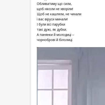
Обливатиму що сили,
щоб ніколи не хворіли!
Щоб не кашляли, не чихали
і вас віруси минали!
І були всі парубки
такі дужі, як дубки.
А панянки й молодиці –
чорноброві й білолиці.
Відеопрогравач