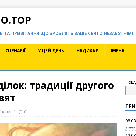
TO.TOP
КІВ ТА ПРИВІТАННЯ ЩО ЗРОБЛЯТЬ ВАШЕ СВЯТО НЕЗАБУТНІМ!
СЦЕНАРІЇ
У ЦЕЙ ДЕНЬ
НАДИХАЄ
ІМЕНА
лок: традиції другого
Пошу
вят
ПРИ
Сценарії
0
08.08
День
12.08