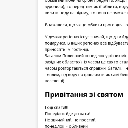
обмивали ікони чи срібні предмети. Якщо 
зурочили), то перед тим як її облити, во
вилити воду на відьму, то вона не зможе 
Вважалося, що якщо облити цього дня гос
У деяких регіонах існує звичай, що діти й
подарунки. В інших регіонах все відбуваєть
приносять їм гостинці.
Загалом Поливаний понеділок у різних міс
західних областях). Із часом це свято ст
часом розгортаються справжні баталії. І
теплим, під воду потрапляють як самі бешк
веселощі).
Привітання зі святом
Годі спати!!!
Понеділок йде до хати!
Не звичайний, не простий,
понеділок – обливний!