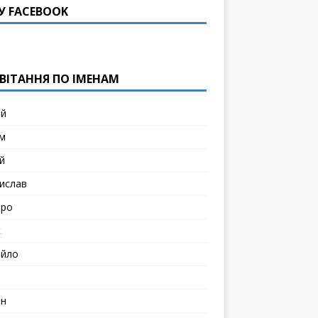
У FACEBOOK
ВІТАННЯ ПО ІМЕНАМ
ій
м
й
ислав
тро
к
йло
н