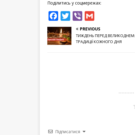
Поділитись у соцмережах:
F
T
Vi
G
a
w
b
m
PREVIOUS
c
it
e
ai
ТИЖДЕНЬ ПЕРЕД ВЕЛИКОДНЕМ:
e
te
r
l
ТРАДИЦІЇ КОЖНОГО ДНЯ
b
r
o
o
k
Підписатися