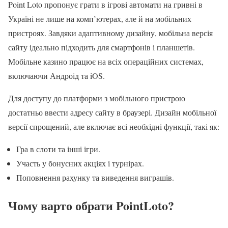
Point Loto пропонує грати в ігрові автомати на гривні в
Україні не лише на комп’ютерах, але й на мобільних
пристроях. Завдяки адаптивному дизайну, мобільна версія
сайту ідеально підходить для смартфонів і планшетів.
Мобільне казино працює на всіх операційних системах,
включаючи Андроід та iOS.
Для доступу до платформи з мобільного пристрою
достатньо ввести адресу сайту в браузері. Дизайн мобільної
версії спрощений, але включає всі необхідні функції, такі як:
Гра в слоти та інші ігри.
Участь у бонусних акціях і турнірах.
Поповнення рахунку та виведення виграшів.
Чому варто обрати PointLoto?