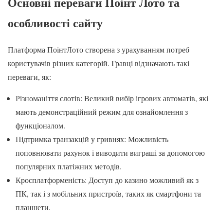
Основні переваги Поінт Лото та
особливості сайту
Платформа ПоінтЛото створена з урахуванням потреб
користувачів різних категорій. Гравці відзначають такі
переваги, як:
Різноманіття слотів: Великий вибір ігрових автоматів, які
мають демонстраційний режим для ознайомлення з
функціоналом.
Підтримка транзакцій у гривнях: Можливість
поповнювати рахунок і виводити виграші за допомогою
популярних платіжних методів.
Кросплатформеність: Доступ до казино можливий як з
ПК, так і з мобільних пристроїв, таких як смартфони та
планшети.