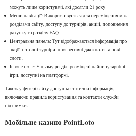
можуть лише користувачі, які досягли 21 року.
Меню навігації: Використовується для переміщення між
розділами сайту, доступу до турнірів, акцій, поповнення
рахунку та розділу FAQ.
Центральна панель: Тут відображаються інформація про
акції, поточні турніри, прогресивні джекпоти та нові
слоти.
Ігрове поле: У цьому розділі розміщені найпопулярніші
ігри, доступні на платформі.
Також у футері сайту доступна статична інформація,
включаючи правила користування та контакти служби
підтримки.
Мобільне казино PointLoto