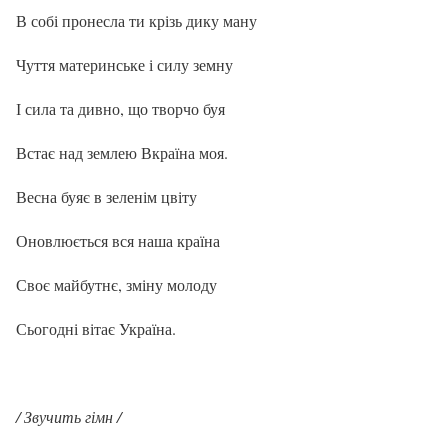
В собі пронесла ти крізь дику ману
Чуття материнське і силу земну
І сила та дивно, що творчо буя
Встає над землею Вкраїна моя.
Весна буяє в зеленім цвіту
Оновлюється вся наша країна
Своє майбутнє, зміну молоду
Сьогодні вітає Україна.
/ Звучить гімн /