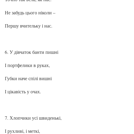
Не забудь цього ніколи –
Першу вчительку і нас.
У дівчаток банти пишні
І портфелики в руках,
Губки наче спілі вишні
І цікавість у очах.
Хлопчики усі швиденькі,
І рухливі, і меткі,