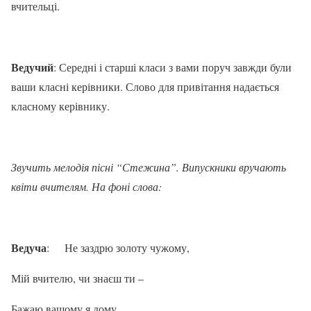
вчительці.
Ведучий
: Середні і старші класи з вами поруч завжди були
ваши класні керівники. Слово для привітання надається
класному керівнику.
Звучить мелодія пісні “Стежина”. Випускники вручають
квіти вчителям. На фоні слова:
Ведуча
:
Не заздрю золоту чужому,
Мій вчителю, чи знаєш ти –
Бажаю вашому я дому