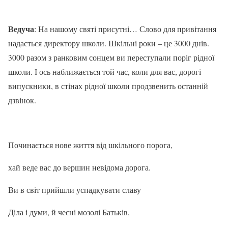
Ведуча
: На нашому святі присутні… Слово для привітання
надається директору школи. Шкільні роки – це 3000 днів.
3000 разом з ранковим сонцем ви переступали поріг рідної
школи. І ось наближається той час, коли для вас, дорогі
випускники, в стінах рідної школи продзвенить останній
дзвінок.
Починається нове життя від шкільного порога,
хай веде вас до вершин невідома дорога.
Ви в світ прийшли успадкувати славу
Діла і думи, й чесні мозолі Батьків,