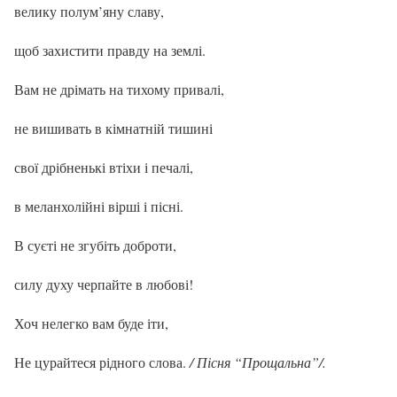
велику полум’яну славу,
щоб захистити правду на землі.
Вам не дрімать на тихому привалі,
не вишивать в кімнатній тишині
свої дрібненькі втіхи і печалі,
в меланхолійні вірші і пісні.
В суєті не згубіть доброти,
силу духу черпайте в любові!
Хоч нелегко вам буде іти,
Не цурайтеся рідного слова.
/ Пісня “Прощальна”/.