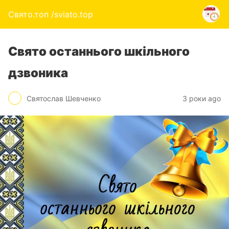
Свято.топ /sviato.top
Свято останнього шкільного
дзвоника
Святослав Шевченко
3 роки ago