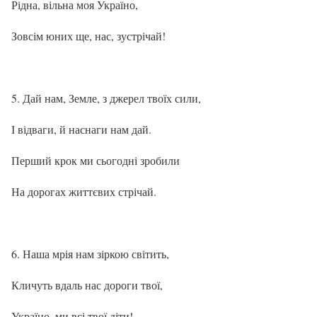
Рідна, вільна моя Україно,
Зовсім юних ще, нас, зустрічай!
Дай нам, Земле, з джерел твоїх сили,
І відваги, й наснаги нам дай.
Перший крок ми сьогодні зробили
На дорогах життєвих стрічай.
Наша мрія нам зіркою світить,
Кличуть вдаль нас дороги твої,
Україно, ми всі твої діти!