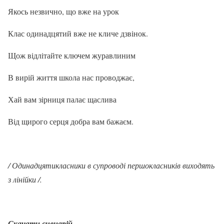
Якось незвично, що вже на урок
Клас одинадцятий вже не кличе дзвінок.
Щож відлітайте ключем журавлиним
В вирій життя школа нас проводжає,
Хай вам зірниця палає щаслива
Від щирого серця добра вам бажаєм.
/ Одинадцятикласники в супроводі першокласників виходять
з лінійки /.
Скачати сценарій