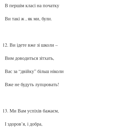
В першім класі на початку
Ви такі ж , як ми, були.
Ви ідете вже зі школи –
Вим доводиться зітхать,
Вас за “двійку” більш ніколи
Вже не будуть лупцювать!
Ми Вам успіхів бажаєм,
І здоров’я, і добра,