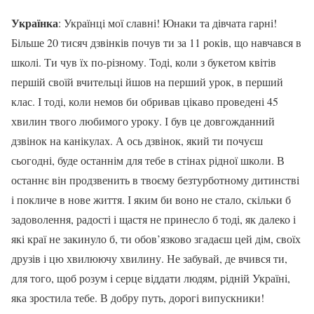
Українка
: Українці мої славні! Юнаки та дівчата гарні!
Більше 20 тисяч дзвінків почув ти за 11 років, що навчався в
школі. Ти чув їх по-різному. Тоді, коли з букетом квітів
першій своїй вчительці йшов на перший урок, в перший
клас. І тоді, коли немов би обривав цікаво проведені 45
хвилин твого любимого уроку. І був це довгожданний
дзвінок на канікулах. А ось дзвінок, який ти почуєш
сьогодні, буде останнім для тебе в стінах рідної школи. В
останнє він продзвенить в твоєму безтурботному дитинстві
і покличе в нове життя. І яким би воно не стало, скільки б
задоволення, радості і щастя не принесло б тоді, як далеко і
які краї не закинуло б, ти обов’язково згадаєш цей дім, своїх
друзів і цю хвилюючу хвилину. Не забувай, де вчився ти,
для того, щоб розум і серце віддати людям, рідній Україні,
яка зростила тебе. В добру путь, дорогі випускники!