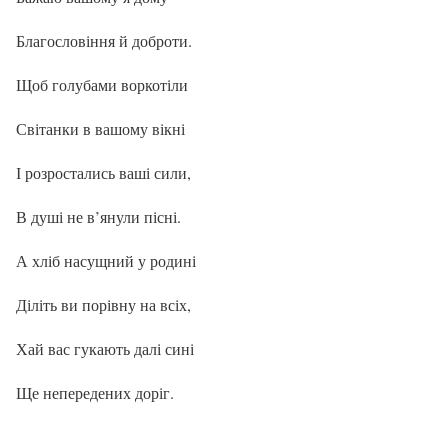
Благословіння й доброти.
Щоб голубами воркотіли
Світанки в вашому вікні
І розростались ваші сили,
В душі не в’янули пісні.
А хліб насущний у родині
Діліть ви порівну на всіх,
Хай вас гукають далі сині
Ще непередених доріг.