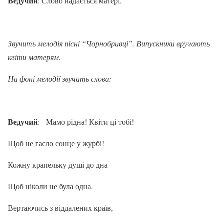
Ведучий
: Слово надається матері.
Звучить мелодія пісні “Чорнобривці”. Випускники вручають
квіти матерям.
На фоні мелодії звучать слова:
Ведучий
:
Мамо рідна! Квіти ці тобі!
Щоб не гасло сонце у журбі!
Кожну крапельку душі до дна
Щоб ніколи не була одна.
Вертаючись з віддалених країв,