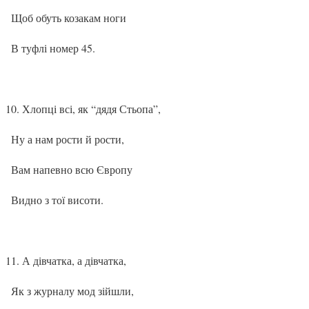
Щоб обуть козакам ноги
В туфлі номер 45.
Хлопці всі, як “дядя Стьопа”,
Ну а нам рости й рости,
Вам напевно всю Європу
Видно з тої висоти.
А дівчатка, а дівчатка,
Як з журналу мод зійшли,