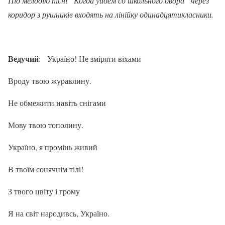
Під мелодію пісні “Когда уйдем со школьного двора” через
коридор з рушників входять на лінійку одинадцятикласники.
Ведучий
:
Україно! Не зміряти віхами
Вроду твою журавлину.
Не обмежити навіть снігами
Мову твою тополину.
Україно, я промінь живий
В твоїм сонячнім тілі!
З твого цвіту і грому
Я на світ народивсь, Україно.