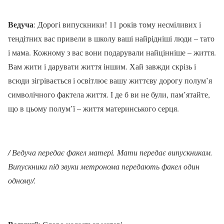
Ведуча
: Дорогі випускники! 11 років тому несміливих і
тендітних вас привели в школу ваші найрідніші люди – тато
і мама. Кожному з вас вони подарували найцінніше – життя.
Вам жити і дарувати життя іншим. Хай завжди скрізь і
всюди зігрівається і освітлює вашу життєву дорогу полум’я
символічного фактела життя. І де б ви не були, пам’ятайте,
що в цьому полум’ї – життя материнського серця.
/ Ведуча передає факел матері. Мати передає випускникам.
Випускники під звуки метронома передають факел один
одному/.