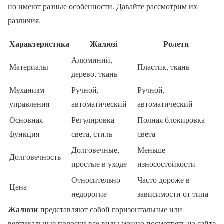
но имеют разные особенности. Давайте рассмотрим их
различия.
Характеристика
Жалюзі
Ролети
Алюминий,
Материалы
Пластик, ткань
дерево, ткань
Механизм
Ручной,
Ручной,
управления
автоматический
автоматический
Основная
Регулировка
Полная блокировка
функция
света, стиль
света
Долговечные,
Меньше
Долговечность
простые в уходе
износостойкости
Относительно
Часто дороже в
Цена
недорогие
зависимости от типа
Жалюзи
представляют собой горизонтальные или
вертикальные полоски все виды можно посмотреть на сайте