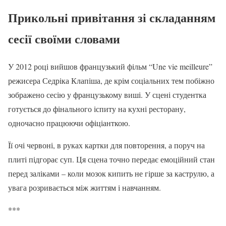
Прикольні привітання зі складанням
сесії своїми словами
У 2012 році вийшов французький фільм “Une vie meilleure”
режисера Седріка Клапіша, де крім соціальних тем побіжно
зображено сесію у французькому виші. У сцені студентка
готується до фінального іспиту на кухні ресторану,
одночасно працюючи офіціанткою.
Її очі червоні, в руках картки для повторення, а поруч на
плиті підгорає суп. Ця сцена точно передає емоційний стан
перед заліками – коли мозок кипить не гірше за каструлю, а
увага розривається між життям і навчанням.
***