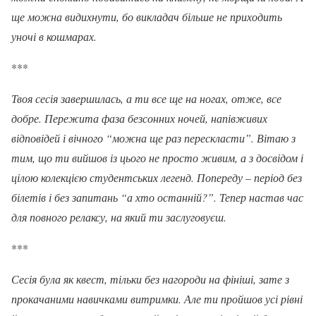
ще можна видихнути, бо викладач більше не приходить
уночі в кошмарах.
***
Твоя сесія завершилась, а ти все ще на ногах, отже, все
добре. Пережита фаза безсонних ночей, напівживих
відповідей і вічного “можна ще раз перескласти”. Вітаю з
тим, що ти вийшов із цього не просто живим, а з досвідом і
цілою колекцією студентських легенд. Попереду – період без
білетів і без запитань “а хто останній?”. Тепер настав час
для повного релаксу, на який ти заслуговуєш.
***
Сесія була як квест, тільки без нагороди на фініші, зате з
прокачаними навичками витримки. Але ти пройшов усі рівні