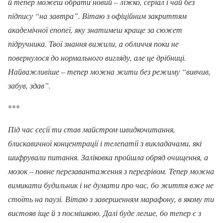
й тепер можеш обрати новий – ліжко, серіал і чай без
підпису “на завтра”. Вітаю з офіційним закриттям
академічної епопеї, яку знатимеш краще за сюжет
підручника. Твої знання вижили, а обличчя поки не
повернулося до нормального вигляду, але це дрібниці.
Найважливіше – тепер можна жити без режиму “вивчив,
забув, здав”.
***
Під час сесії ти став майстром швидкочитання,
блискавичної концентрації і телепатії з викладачами, які
шифрували питання. Заліковка пройшла обряд очищення, а
мозок – повне перезавантаження з перегрівом. Тепер можна
вимикати будильник і не думати про час, бо життя вже не
стоїть на паузі. Вітаю з завершенням марафону, в якому ти
вистояв іще й з посмішкою. Далі буде легше, бо тепер є з