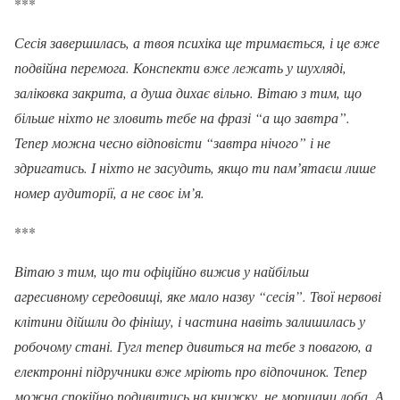
***
Сесія завершилась, а твоя психіка ще тримається, і це вже
подвійна перемога. Конспекти вже лежать у шухляді,
заліковка закрита, а душа дихає вільно. Вітаю з тим, що
більше ніхто не зловить тебе на фразі “а що завтра”.
Тепер можна чесно відповісти “завтра нічого” і не
здригатись. І ніхто не засудить, якщо ти памʼятаєш лише
номер аудиторії, а не своє ім’я.
***
Вітаю з тим, що ти офіційно вижив у найбільш
агресивному середовищі, яке мало назву “сесія”. Твої нервові
клітини дійшли до фінішу, і частина навіть залишилась у
робочому стані. Гугл тепер дивиться на тебе з повагою, а
електронні підручники вже мріють про відпочинок. Тепер
можна спокійно подивитись на книжку, не морщачи лоба. А