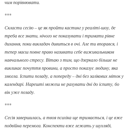
чим порівнювати.
***
Скласти сесію – це як пройти кастинг у реаліті-шоу, де
треба все знати, нічого не показувати і тримати рівне
дихання, поки викладач дивиться в очі. Але ти впорався, і
тепер маєш повне право називати себе виживальником
навчального стресу. Вітаю з тим, що дзеркало більше не
викликає почуття провини, а просто показує людину, яка
змогла. Іспити позаду, а попереду – дні без залікових міток у
календарі. Нарешті можеш не рахувати дні до іспиту, бо
він уже позаду.
***
Сесія завершилась, а твоя психіка ще тримається, і це вже
подвійна перемога. Конспекти вже лежать у шухляді,