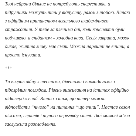
Твої нейрони більше не потребують енергетиків, а
підручники можуть піти у відпустку разом з тобою. Вітаю
з офіційним припиненням легального академічного
страждання. У тебе за плечима дні, коли конспекти були
подушкою, а сніданком – холодна кава. Сесія закрита, мозок
дихає, життя знову має смак. Можна нарешті не вчити, а
просто існувати.
***
Ти виграв війну з тестами, білетами і викладачами з
підозрілим поглядом. Рівень виживання на іспитах офіційно
підтверджений. Вітаю з тим, що тепер можна
відповідати “нічого” на питання “що вчиш”. Настав сезон
піжами, серіалів і тупого перегляду стелі. Твої мозкові мʼязи
заслужили розслаблення.