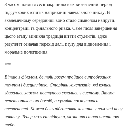
З часом поняття сесії закріпилось як визначений період
підсумкових іспитів наприкінці навчального циклу. В
академічному середовищі воно стало символом напруги,
концентрації та фінального ривка. Саме після завершення
цього етапу виникла традиція вітати студентів, адже
результат означав перехід далі, паузу для відновлення і
моральне полегшення.
***
Вітаю з фіналом, де твій розум пройшов випробування
темпом і дисципліною. Сторінки конспектів, які колись
здавались хаосом, поступово склались у систему. Втома
перетворилась на досвід, а сумніви поступились
впевненості. Кожен день підготовки залишив у памʼяті нову
навичку. Тепер можеш відчути, як знання стали частиною
тебе.