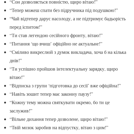
“Сон дозволяється повністю, щиро вітаю!”
“Тепер можеш спати без підручника під подушкою!”
“Чай відтепер дарує насолоду, а не підтримує бадьорість
перед іспитом!”
“Ти став легендою сесійного фронту, вітаю!”
“Питання ‘що вчиш’ офіційно не актуальне!”
“Сміливо викреслюй з думок викладача, хоча б на кілька
днів!”
“Ти успішно пройшов інтелектуальну зарядку, щиро
вітаю!”
“Відписка з групи ‘підготовка до сесії’ вже офіційна!”
“Навіть зошит тепер має законну паузу!”
“Кожну тему можна святкувати окремо, бо ти це
заслужив!”
“Вільне дихання тепер дозволене, щиро вітаю!”
“Твій мозок заробив на відпустку, вітаю з цим!”