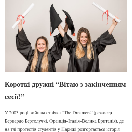
Короткі дружні “Вітаю з закінченням
сесії!”
У 2003 році вийшла стрічка “The Dreamers” (режисер
Бернардо Бертолуччі, Франція–Італія–Велика Британія), де
на тлі протестів студентів у Парижі розгортається історія