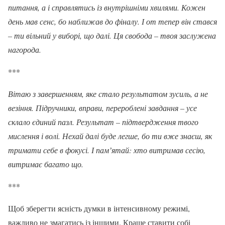
питання, а і справлятись із внутрішніми хвилями. Кожен
день мав сенс, бо наближав до фіналу. І от тепер він стався
– ти вільний у виборі, що далі. Ця свобода – твоя заслужена
нагорода.
***
Вітаю з завершенням, яке стало результатом зусиль, а не
везіння. Підручники, вправи, перероблені завдання – усе
склало єдиний пазл. Результат – підтвердження твого
мислення і волі. Нехай далі буде легше, бо ти вже знаєш, як
тримати себе в фокусі. І памʼятай: хто витримав сесію,
витримає багато що.
***
Щоб зберегти ясність думки в інтенсивному режимі,
важливо не змагатись із іншими. Краще ставити собі