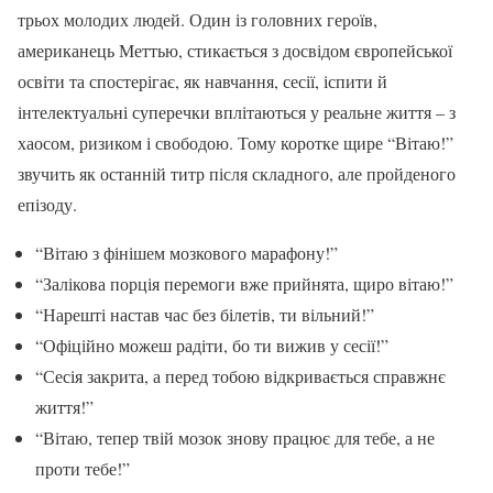
трьох молодих людей. Один із головних героїв,
американець Меттью, стикається з досвідом європейської
освіти та спостерігає, як навчання, сесії, іспити й
інтелектуальні суперечки вплітаються у реальне життя – з
хаосом, ризиком і свободою. Тому коротке щире “Вітаю!”
звучить як останній титр після складного, але пройденого
епізоду.
“Вітаю з фінішем мозкового марафону!”
“Залікова порція перемоги вже прийнята, щиро вітаю!”
“Нарешті настав час без білетів, ти вільний!”
“Офіційно можеш радіти, бо ти вижив у сесії!”
“Сесія закрита, а перед тобою відкривається справжнє
життя!”
“Вітаю, тепер твій мозок знову працює для тебе, а не
проти тебе!”