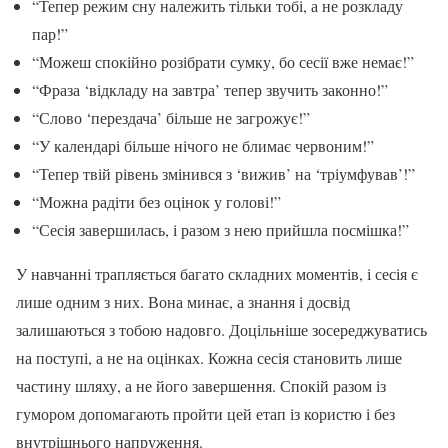
“Тепер режим сну належить тільки тобі, а не розкладу
пар!”
“Можеш спокійно розібрати сумку, бо сесії вже немає!”
“Фраза ‘відкладу на завтра’ тепер звучить законно!”
“Слово ‘перездача’ більше не загрожує!”
“У календарі більше нічого не блимає червоним!”
“Тепер твій рівень змінився з ‘вижив’ на ‘тріумфував’!”
“Можна радіти без оцінок у голові!”
“Сесія завершилась, і разом з нею прийшла посмішка!”
У навчанні трапляється багато складних моментів, і сесія є
лише одним з них. Вона минає, а знання і досвід
залишаються з тобою надовго. Доцільніше зосереджуватись
на поступі, а не на оцінках. Кожна сесія становить лише
частину шляху, а не його завершення. Спокій разом із
гумором допомагають пройти цей етап із користю і без
внутрішнього напруження.