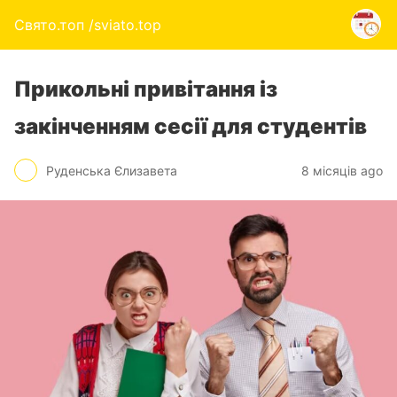
Свято.топ /sviato.top
Прикольні привітання із
закінченням сесії для студентів
Руденська Єлизавета
8 місяців ago