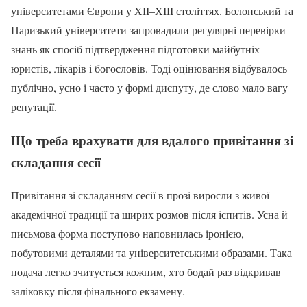
університетами Європи у XII–XIII століттях. Болонський та
Паризький університети запровадили регулярні перевірки
знань як спосіб підтвердження підготовки майбутніх
юристів, лікарів і богословів. Тоді оцінювання відбувалось
публічно, усно і часто у формі диспуту, де слово мало вагу
репутації.
Що треба врахувати для вдалого привітання зі
складання сесії
Привітання зі складанням сесії в прозі виросли з живої
академічної традиції та щирих розмов після іспитів. Усна й
письмова форма поступово наповнилась іронією,
побутовими деталями та університетськими образами. Така
подача легко зчитується кожним, хто бодай раз відкривав
заліковку після фінального екзамену.