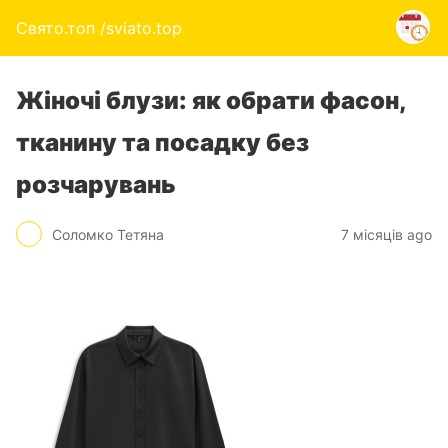
Свято.топ /sviato.top
Жіночі блузи: як обрати фасон,
тканину та посадку без
розчарувань
Соломко Тетяна
7 місяців ago