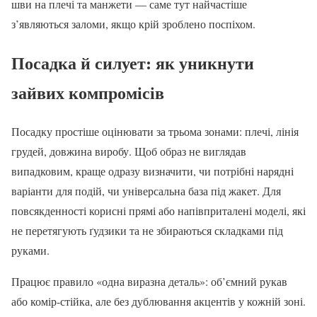
шви на плечі та манжети — саме тут найчастіше
з’являються заломи, якщо крій зроблено поспіхом.
Посадка й силует: як уникнути
зайвих компромісів
Посадку простіше оцінювати за трьома зонами: плечі, лінія
грудей, довжина виробу. Щоб образ не виглядав
випадковим, краще одразу визначити, чи потрібні нарядні
варіанти для подій, чи універсальна база під жакет. Для
повсякденності корисні прямі або напівприталені моделі, які
не перетягують ґудзики та не збираються складками під
руками.
Працює правило «одна виразна деталь»: об’ємний рукав
або комір-стійка, але без дублювання акцентів у кожній зоні.