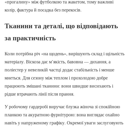
«прогалину» між футболкою та жакетом, тому важливі
колір, фактура й посадка без перекосів.
Тканини та деталі, що відповідають
за практичність
Коли потрібна річ «на щодень», вирішують склад і щільність
матеріалу. Віскоза дає м’якість, бавовна — дихання, а
поліестер у невеликій частці додає стабільність і менше
мнеться. Для сезону між теплом і прохолодою добре
працюють змішані тканини: вони швидше висихають і
рідше втрачають лінії після прання.
У робочому гардеробі виручає блузка жіноча зі спокійною
планкою та акуратною фурнітурою: вона виглядає охайно
навіть у напруженому графіку. Окремої уваги заслуговують