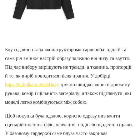
Блуза давно стала «конструктором» гардероба: одна й та
сама річ змінює настрій образу залежно від низу та взуття.
Під час вибору вирішують не тренди, а тканина, пропорції
й те, як виріб поводиться після прання. У добірці
https://ladylike.ua/uk/Bluzy
зручно швидко звірити довжину
рукава, комір і щільність матеріалу, а також підглянути, які
моделі легко комбінуються між собою.
Щоб покупка була вдалою, корисно одразу визначити
сценарій носіння: офіс, навчання, події або щоденні справи.
У базовому гардеробі саме блуза часто закриває