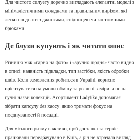
Для чистого силуету доречно виглядають елегантні моделі з
мінімалістичними складками та правильним вирізом, які
легко поєднати з джинсами, спідницею чи костюмними
брюками.
Де блузи купують і як читати опис
Різницю між «гарно на фото» і «зручно щодня» часто видно
в описі: наявність підкладки, тип застібки, якість обробки
швів. Коли замовлення робиться в Україні, корисно
орієнтуватися на умови обміну та реальні заміри, а не на
гучні назви колекцій. Асортимент Ladylike допомагає
зібрати капсулу без хаосу, якщо тримати фокус на
поєднуваності й посадці.
Для міського ритму важливо, щоб доставка та сервіс
працювали передбачувано в Київ, а річ не втрачала вигляд